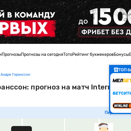
и
Прогнозы
Прогнозы на сегодня
Тото
Рейтинг букмекеров
Бонусы
ТОП б
 Андре Горанссон
нссон: прогноз на матч Internaziona
Перейти к м