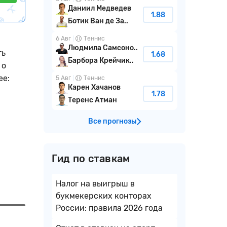
Даниил Медведев
1.88
Ботик Ван де За..
6 Авг
Теннис
Людмила Самсоно..
ть
1.68
Барбора Крейчик..
 о
ее:
5 Авг
Теннис
Карен Хачанов
1.78
Теренс Атман
Все прогнозы
Гид по ставкам
Налог на выигрыш в
букмекерских конторах
России: правила 2026 года