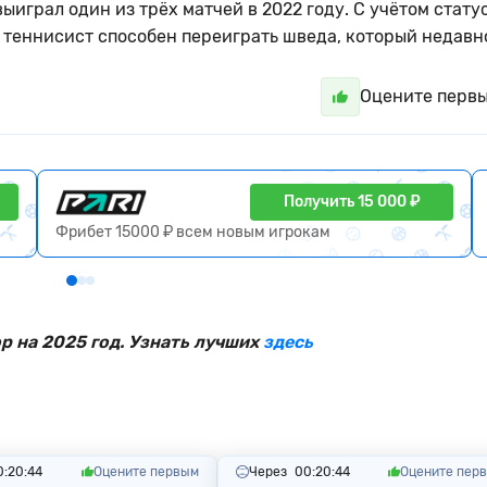
ыиграл один из трёх матчей в 2022 году. С учётом стату
й теннисист способен переиграть шведа, который недавн
Оцените перв
Получить 15 000 ₽
Фрибет 15000 ₽ всем новым игрокам
 на 2025 год. Узнать лучших
здесь
0:20:42
Оцените первым
Через
00:20:42
Оцените пер