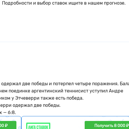
Подробности и выбор ставок ищите в нашем прогнозе.
 одержал две победы и потерпел четыре поражения. Бал
еднем поединке аргентинский теннисист уступил Андре
иком у Этчеверри также есть победа.
верри одержал две победы.
 — 6:8.
00 ₽
Получить 8 000 ₽