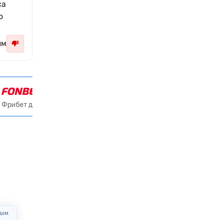
са
о
ым
Получить 15 000 ₽
Фрибет до 15000₽ всем новым клиентам
вым
Через
02:20:42
100%
за прогноз
Через
02:20:42