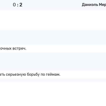
0
:
2
Даниэль Мер 
 очных встреч.
ть серьезную борьбу по геймам.