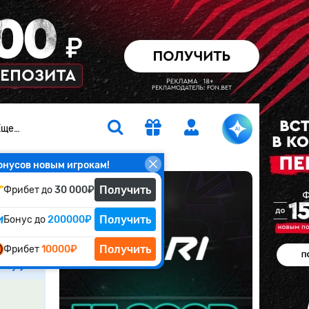
Еще…
онусов новым игрокам!
Получить
Фрибет до
30 000₽
li
Получить
Бонус до
200000₽
Получить
Фрибет
10000₽
атчу