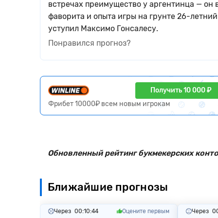
встречах преимущество у аргентинца — он в
фаворита и опыта игры на грунте 26-летни
уступил Максимо Гонсалесу.
Понравился прогноз?
Получить 10 000 ₽
Фрибет 10000₽ всем новым игрокам
Обновленный рейтинг букмекерских контор
Ближайшие прогнозы
Через
00:10:42
Оцените первым
Через
0