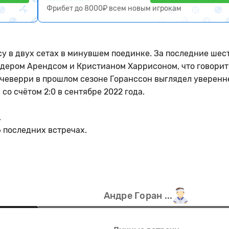
Фрибет до 8000₽ всем новым игрокам
у в двух сетах в минувшем поединке. За последние шес
дером Арендсом и Кристианом Харрисоном, что говорит
тчеверри в прошлом сезоне Горанссон выглядел уверенн
со счётом 2:0 в сентябре 2022 года.
.
 последних встречах.
Андре Горан ...