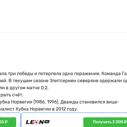
ла три победы и потерпела одно поражение. Команда Га
ячей. В текущем сезоне Элитсериен северяне одержали о
ли в другом матче 0:2.
крыть счёт.
бка Норвегии (1986, 1996). Дважды становился вице-
налист Кубка Норвегии в 2012 году.
00 ₽
Получить 3 000 ₽