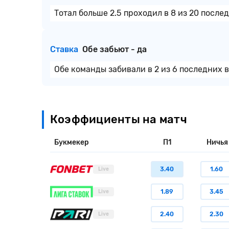
Тотал больше 2.5 проходил в 8 из 20 после
Ставка
Обе забьют - да
Обе команды забивали в 2 из 6 последних в
Коэффициенты на матч
Букмекер
П1
Ничья
3.40
1.60
Live
1.89
3.45
Live
2.40
2.30
Live