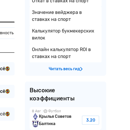
Откат в ставках на спорт
Значение вейджера в
ставках на спорт
Калькулятор букмекерских
вность команд в личных встречах
Домашние и гостевые матч
вилок
Онлайн калькулятор ROI в
ставках на спорт
сё
Читать весь гид
Высокие
сё
коэффициенты
8 Авг
Футбол
сё
Крылья Советов
3.20
Балтика