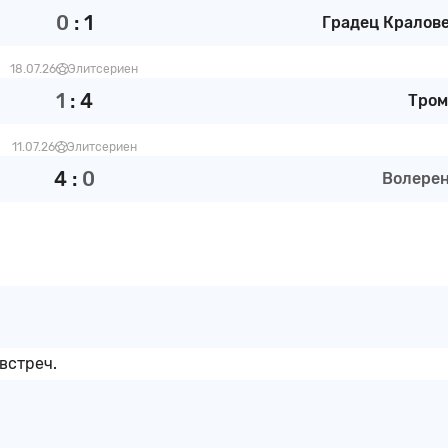
0
:
1
Градец Кралове 
18.07.26
Элитсериен
1
:
4
Тром
11.07.26
Элитсериен
4
:
0
Волерен
встреч.