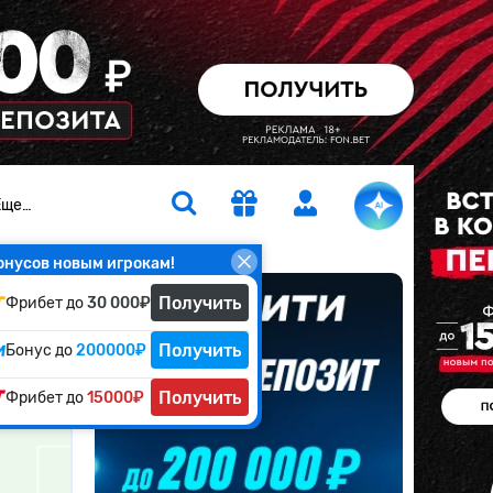
Еще…
онусов новым игрокам!
Получить
Фрибет до
30 000₽
Получить
Бонус до
200000₽
атчу
Получить
Фрибет до
15000₽