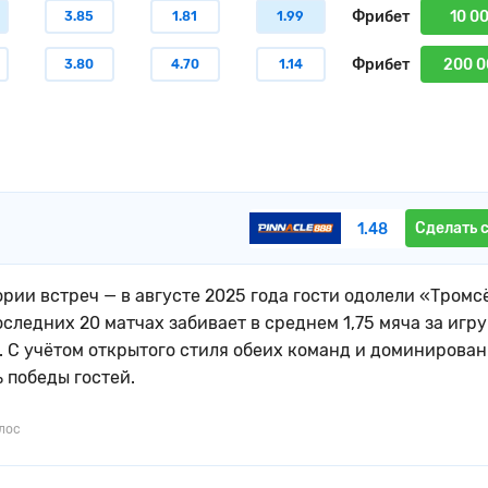
Фрибет
10 0
3.85
1.81
1.99
Фрибет
200 0
3.80
4.70
1.14
Сделать 
1.48
ии встреч — в августе 2025 года гости одолели «Тромс
оследних 20 матчах забивает в среднем 1,75 мяча за игру
а. С учётом открытого стиля обеих команд и доминирова
 победы гостей.
олос