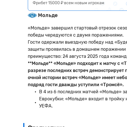
Фрибет 15000 ₽ всем новым игрокам
Мольде
«Мольде» завершил стартовый отрезок сезо
победы чередуются с двумя поражениями.
Гости одержали выездную победу над «Буде-
защиты проявилась в домашнем поражении о
преимущество: 24 августа 2025 года команд
**Мольде** «Мольде» подходит к матчу с «Т
разрезе последних встреч демонстрирует 
очной истории встреч «Мольде» имеет неб
подряд гости дважды уступили «Тромсё».
В 4 из 6 последних матчей «Мольде» з
Еврокубки: «Мольде» входит в тройку 
УЕФА.