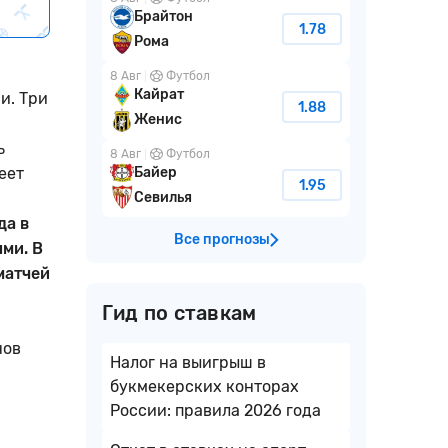
Брайтон
1.78
Рома
8 Авг
Футбол
Кайрат
и. Три
1.88
Женис
ь
8 Авг
Футбол
Байер
еет
1.95
Севилья
да в
Все прогнозы
ми. В
матчей
Гид по ставкам
нов
Налог на выигрыш в
букмекерских конторах
России: правила 2026 года