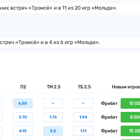
дних встреч «Тромсё» и в 11 из 20 игр «Мольде».
стреч «Тромсё» и в 4 из 6 игр «Мольде».
П2
ТМ 2.5
ТБ 2.5
Новым игро
Фрибет
15 0
6.50
—
—
Фрибет
8 00
3.70
1.76
1.94
Фрибет
15 0
4.15
5.2
1.11