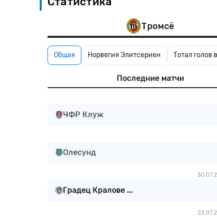
Статистика
Тромсё
Общая
Норвегия Элитсериен
Тотал голов 
Последние матчи
ЧФР Клуж
Олесунд
30.07.
Градец Кралове ...
23.07.