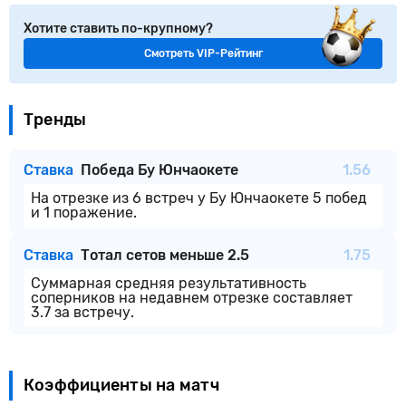
Хотите ставить по-крупному?
Смотреть VIP-Рейтинг
Тренды
Ставка
Победа Бу Юнчаокете
1.56
На отрезке из 6 встреч у Бу Юнчаокете 5 побед
и 1 поражение.
Ставка
Тотал сетов меньше 2.5
1.75
Суммарная средняя результативность
соперников на недавнем отрезке составляет
3.7 за встречу.
Коэффициенты на матч