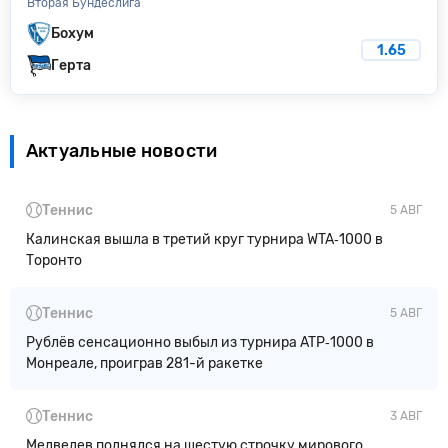
Вторая Бундеслига
Бохум
1.65
Герта
Актуальные новости
Теннис
5 АВГ
Калинская вышла в третий круг турнира WTA‑1000 в
Торонто
Теннис
5 АВГ
Рублёв сенсационно выбыл из турнира ATP‑1000 в
Монреале, проиграв 281-й ракетке
Теннис
3 АВГ
Медведев поднялся на шестую строчку мирового