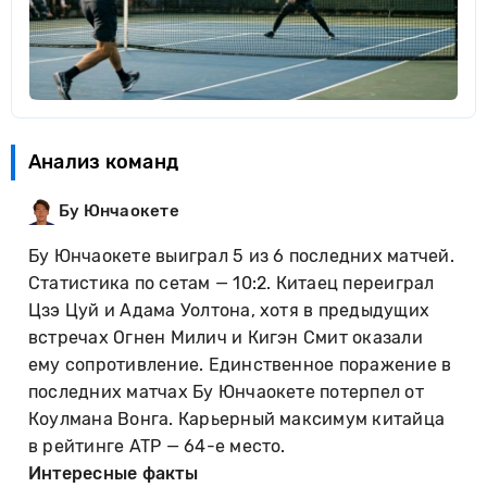
Анализ команд
Бу Юнчаокете
Бу Юнчаокете выиграл 5 из 6 последних матчей.
Статистика по сетам — 10:2. Китаец переиграл
Цзэ Цуй и Адама Уолтона, хотя в предыдущих
встречах Огнен Милич и Кигэн Смит оказали
ему сопротивление. Единственное поражение в
последних матчах Бу Юнчаокете потерпел от
Коулмана Вонга. Карьерный максимум китайца
в рейтинге ATP — 64-е место.
Интересные факты