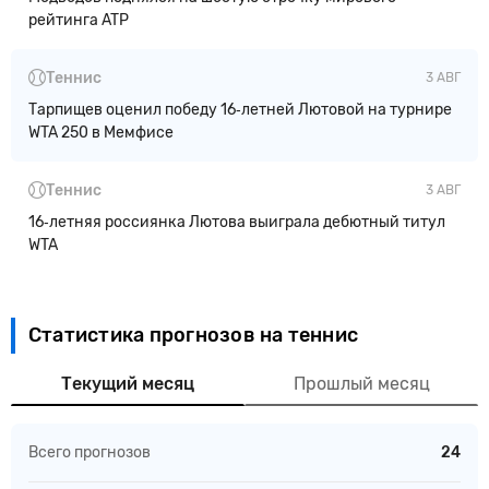
рейтинга ATP
Теннис
3 АВГ
Тарпищев оценил победу 16‑летней Лютовой на турнире
WTA 250 в Мемфисе
Теннис
3 АВГ
16‑летняя россиянка Лютова выиграла дебютный титул
WTA
Статистика прогнозов на теннис
Текущий месяц
Прошлый месяц
Всего прогнозов
24