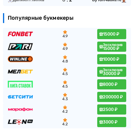
Популярные букмекеры
15000 ₽
4.9
Эксклюзив
15000 ₽
4.9
10000 ₽
4.8
Эксклюзив
30000 ₽
4.5
8000 ₽
4.5
200000 ₽
4.3
2500 ₽
4.2
3000 ₽
4.2