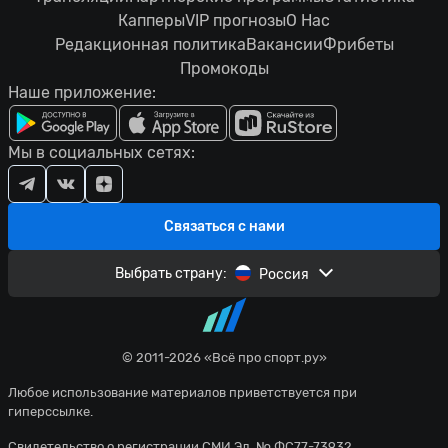
Капперы
VIP прогнозы
О Нас
Редакционная политика
Вакансии
Фрибеты
Промокоды
Наше приложение:
Мы в социальных сетях:
Связаться с нами
Выбрать страну:
Россия
© 2011-2026 «Всё про спорт.ру»
Любое использование материалов приветствуется при
гиперссылке.
Свидетельство о регистрации СМИ Эл. № ФС77-73932