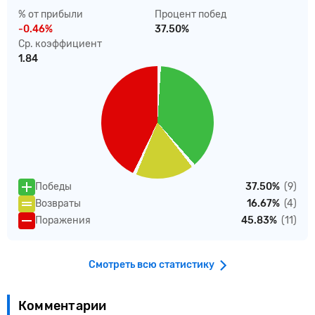
% от прибыли
Процент побед
-0.46%
37.50%
Ср. коэффициент
1.84
Победы
37.50%
(9)
Возвраты
16.67%
(4)
Поражения
45.83%
(11)
Смотреть всю статистику
Комментарии