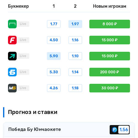
Букмекер
1
2
Новым игрокам
1.77
1.97
8 000 ₽
Live
4.50
1.16
15 000 ₽
Live
5.90
1.10
15 000 ₽
Live
5.30
1.14
200 000 ₽
Live
4.26
1.18
30 000 ₽
Live
Прогноз и ставки
Победа Бу Юнчаокете
1.56