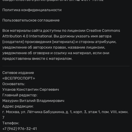
Политика конфиденциальности
Пользовательское соглашение
Все материалы сайта доступны по лицензии
Creative Commons
Attribution 4.0 International
. Вы должны указать имя автора
(создателя) произведения (материала) и стороны атрибуции,
уведомление об авторских правах, название лицензии,
уведомление об оговорке и ссылку на материал, если они
предоставлены вместе с материалом.
Сетевое издание
«ВСЕПРОСПОРТ»
Основатель:
Уланов Константин Сергеевич
Главный редактор:
Мазурин Виталий Владимирович
Адрес редакции:
г. Москва, ул. Лётчика Бабушкина, д. 1, корп. 3, этаж 1, пом. VIII, комн.
7
Телефон:
+7 (962) 976-32-41