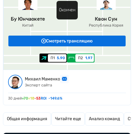
Окончен
Бу Юнчаокете
Квон Сун
Китай
Республика Корея
Смотреть трансляцию
П1
5.90
П2
1.97
Михаил Маменко
Эксперт сайта
30 дней
+70
=18
-53
ROI
-149.6%
Общая информация
Читайте еще
Анализ команд
Ст