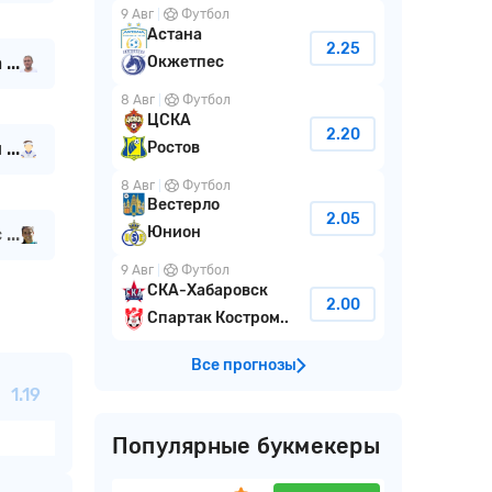
9 Авг
Футбол
Астана
2.25
Окжетпес
...
8 Авг
Футбол
ЦСКА
2.20
Ростов
...
8 Авг
Футбол
Вестерло
2.05
Юнион
...
9 Авг
Футбол
СКА-Хабаровск
2.00
Спартак Костром..
Все прогнозы
1.19
Популярные букмекеры