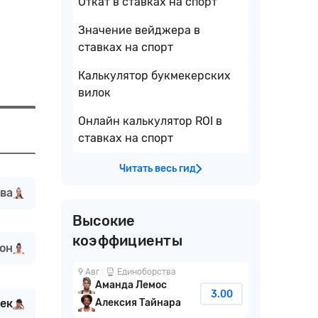
Откат в ставках на спорт
Значение вейджера в
ставках на спорт
Калькулятор букмекерских
вилок
Онлайн калькулятор ROI в
ставках на спорт
Читать весь гид
ва
Высокие
коэффициенты
он
9 Авг
Единоборства
Аманда Лемос
3.00
ек
Алексия Тайнара