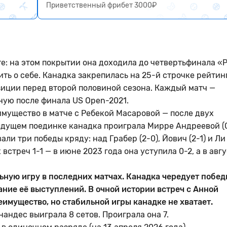
Приветственный фрибет 3000₽
те: на этом покрытии она доходила до четвертьфинала «
ить о себе. Канадка закрепилась на 25-й строчке рейтинг
зиции перед второй половиной сезона. Каждый матч —
ную после финала US Open-2021.
мущество в матче с Ребекой Масаровой — после двух
ыдущем поединке канадка проиграла Мирре Андреевой (0
и три победы кряду: над Грабер (2-0), Йович (2-1) и Ли 
стреч 1-1 — в июне 2023 года она уступила 0-2, а в авг
ную игру в последних матчах. Канадка чередует побед
ние её выступлений. В очной истории встреч с Анной
имущество, но стабильной игры канадке не хватает.
андес выиграла 8 сетов. Проиграла она 7.