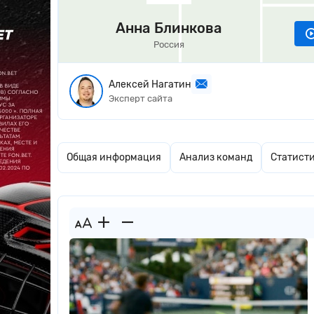
Анна Блинкова
Россия
Алексей Нагатин
Эксперт сайта
Общая информация
Анализ команд
Статист