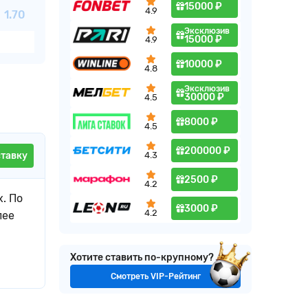
15000 ₽
4.9
1.70
Эксклюзив
15000 ₽
4.9
10000 ₽
4.8
Эксклюзив
30000 ₽
4.5
8000 ₽
4.5
200000 ₽
ставку
4.3
2500 ₽
4.2
. По
3000 ₽
4.2
лее
Хотите ставить по-крупному?
Смотреть VIP-Рейтинг