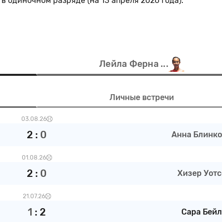
в одиночном разряде (на 13 апреля 2026 года).
Лейла Ферна ...
Личные встречи
03.08.26
2
:
0
Анна Блинко
01.08.26
2
:
0
Хизер Уотс
21.07.26
1
:
2
Сара Бейл