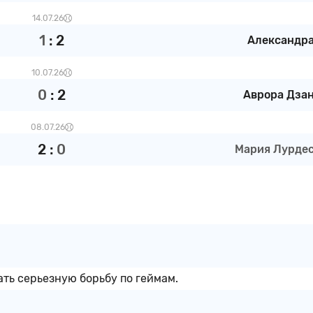
14.07.26
1
:
2
Александра 
10.07.26
0
:
2
Аврора Дзан 
08.07.26
2
:
0
Мария Лурдес 
ть серьезную борьбу по геймам.