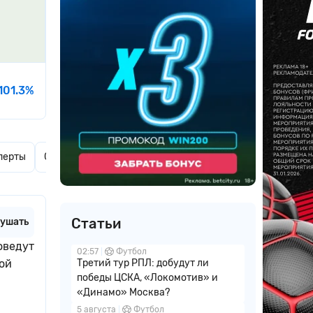
101.3%
перты
Ставки дня
Актуальные новости
Комментарии
Статьи
ушать
оведут
02:57
Футбол
той
Третий тур РПЛ: добудут ли
победы ЦСКА, «Локомотив» и
«Динамо» Москва?
5 августа
Футбол