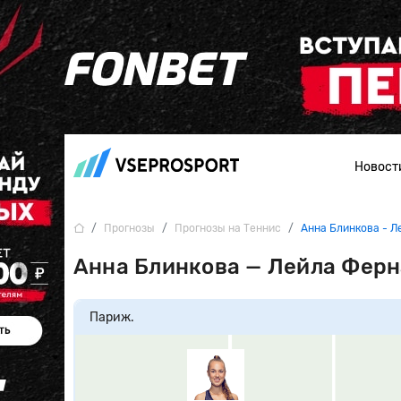
Новост
Прогнозы
Прогнозы на Теннис
Анна Блинкова - 
Анна Блинкова — Лейла Ферн
Париж.