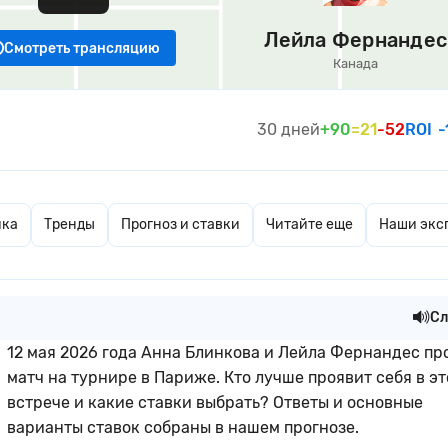
Лейла Фернандес
Смотреть трансляцию
Канада
30 дней
+90
=21
-52
ROI
-
ика
Тренды
Прогноз и ставки
Читайте еще
Наши экс
Сл
12 мая 2026 года Анна Блинкова и Лейла Фернандес пр
матч на турнире в Париже. Кто лучше проявит себя в э
встрече и какие ставки выбрать? Ответы и основные
варианты ставок собраны в нашем прогнозе.