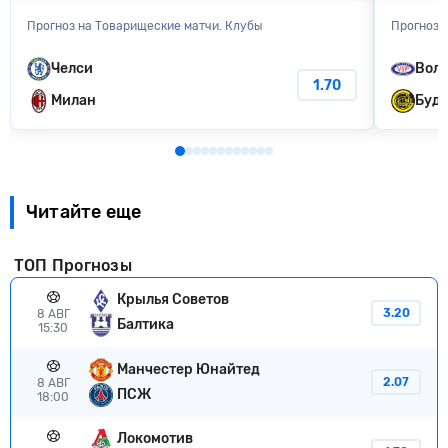
Прогноз на Товарищеские матчи. Клубы
Прогноз 
Челси
Воле
1.70
Милан
Буде
Читайте еще
ТОП Прогнозы
Крылья Советов
3.20
8 АВГ
Балтика
15:30
Манчестер Юнайтед
2.07
8 АВГ
ПСЖ
18:00
Локомотив