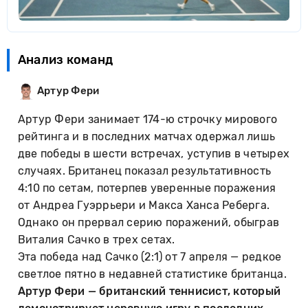
Анализ команд
Артур Фери
Артур Фери занимает 174-ю строчку мирового
рейтинга и в последних матчах одержал лишь
две победы в шести встречах, уступив в четырех
случаях. Британец показал результативность
4:10 по сетам, потерпев уверенные поражения
от Андреа Гуэррьери и Макса Ханса Реберга.
Однако он прервал серию поражений, обыграв
Виталия Сачко в трех сетах.
Эта победа над Сачко (2:1) от 7 апреля — редкое
светлое пятно в недавней статистике британца.
Артур Фери — британский теннисист, который