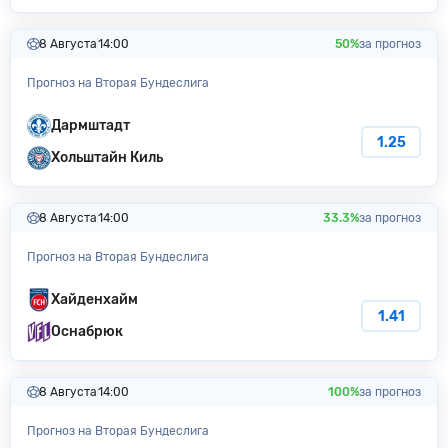
8 Августа
14:00
50%
за прогноз
Прогноз на Вторая Бундеслига
Дармштадт
1.25
Хольштайн Киль
8 Августа
14:00
33.3%
за прогноз
Прогноз на Вторая Бундеслига
Хайденхайм
1.41
Оснабрюк
8 Августа
14:00
100%
за прогноз
Прогноз на Вторая Бундеслига