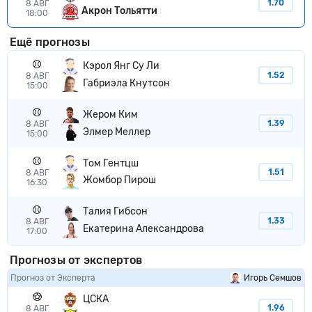
1.70
8 АВГ
Акрон Тольятти
18:00
Ещё прогнозы
Кэрол Янг Су Ли
1.52
8 АВГ
Габриэла Кнутсон
15:00
Жером Ким
1.39
8 АВГ
Элмер Меллер
15:00
Том Гентцш
1.51
8 АВГ
Жомбор Пирош
16:30
Талия Гибсон
1.33
8 АВГ
Екатерина Александрова
17:00
Прогнозы от экспертов
Прогноз от Эксперта
Игорь Семшов
ЦСКА
1.96
8 АВГ