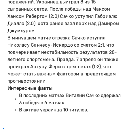
поражений. Украинец выиграл 8 из 15
сыгранных сетов. После победы над Максом
Хансом Ребергом (2:0) Сачко уступил Габриэлю
Диалло (2:0), хотя ранее взял верх над Дамиром
Джумхуром.
В минувшем матче отрезка Сачко уступил
Николасу Санчесу-Искердо со счетом 2:1, что
подчеркивает нестабильность результатов 28-
летнего спортсмена. Правда, 7 апреля он также
проиграл Артуру Фери в трех сетах (1:2), что
может стать важным фактором в предстоящем
противостоянии.
Интересные факты
В последних матчах Виталий Сачко одержал
3 победы в 6 матчах.
В активе украинца 10 титулов.