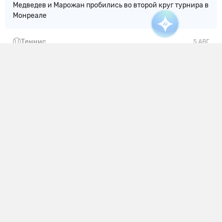
Медведев и Марожан пробились во второй круг турнира в
Монреале
Теннис
5 АВГ
Калинская вышла в третий круг турнира WTA‑1000 в
Торонто
Теннис
5 АВГ
Рублёв сенсационно выбыл из турнира ATP‑1000 в
Монреале, проиграв 281-й ракетке
Теннис
3 АВГ
Медведев поднялся на шестую строчку мирового
рейтинга ATP
Статистика прогнозов на теннис