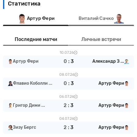
Статистика
Артур Фери
Виталий Сачко
Последние матчи
Личные встречи
10.07.26
0
:
3
Артур Фери
Александр З ...
08.07.26
0
:
3
Флавио Коболли ...
Артур Фери
06.07.26
2
:
3
Григор Дими ...
Артур Фери
04.07.26
2
:
3
Зизу Бергс
Артур Фери