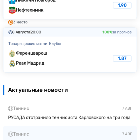
Нижний Новгород
1.90
Нефтехимик
3 место
8 Августа
20:00
100%
за прогноз
Товарищеские матчи. Клубы
Ференцварош
1.87
Реал Мадрид
Актуальные новости
Теннис
7 АВГ
РУСАДА отстранило теннисиста Карловского на три года
Теннис
7 АВГ