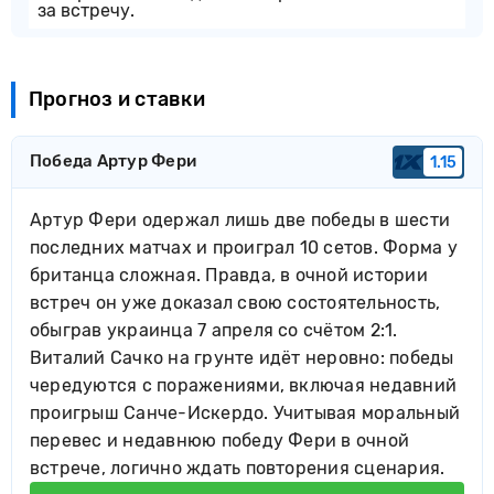
за встречу.
Прогноз и ставки
Победа Артур Фери
1.15
Артур Фери одержал лишь две победы в шести
последних матчах и проиграл 10 сетов. Форма у
британца сложная. Правда, в очной истории
встреч он уже доказал свою состоятельность,
обыграв украинца 7 апреля со счётом 2:1.
Виталий Сачко на грунте идёт неровно: победы
чередуются с поражениями, включая недавний
проигрыш Санче-Искердо. Учитывая моральный
перевес и недавнюю победу Фери в очной
встрече, логично ждать повторения сценария.