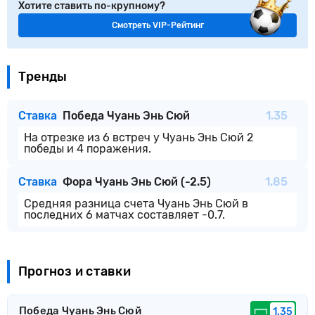
Хотите ставить по-крупному?
Смотреть VIP-Рейтинг
Тренды
Ставка
Победа Чуань Энь Сюй
1.35
На отрезке из 6 встреч у Чуань Энь Сюй 2
победы и 4 поражения.
Ставка
Фора Чуань Энь Сюй (-2.5)
1.85
Средняя разница счета Чуань Энь Сюй в
последних 6 матчах составляет -0.7.
Прогноз и ставки
Победа Чуань Энь Сюй
1.35