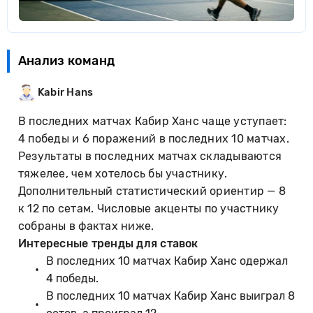
Анализ команд
Kabir Hans
В последних матчах Кабир Ханс чаще уступает:
4 победы и 6 поражений в последних 10 матчах.
Результаты в последних матчах складываются
тяжелее, чем хотелось бы участнику.
Дополнительный статистический ориентир — 8
к 12 по сетам. Числовые акценты по участнику
собраны в фактах ниже.
Интересные тренды для ставок
В последних 10 матчах Кабир Ханс одержал
4 победы.
В последних 10 матчах Кабир Ханс выиграл 8