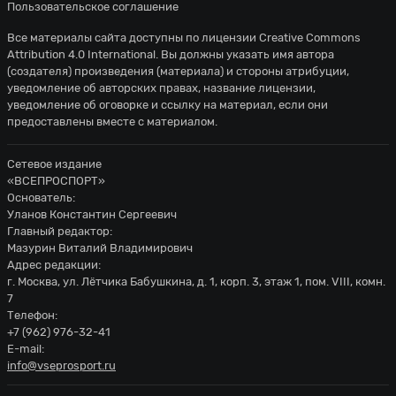
Пользовательское соглашение
Все материалы сайта доступны по лицензии
Creative Commons
Attribution 4.0 International
. Вы должны указать имя автора
(создателя) произведения (материала) и стороны атрибуции,
уведомление об авторских правах, название лицензии,
уведомление об оговорке и ссылку на материал, если они
предоставлены вместе с материалом.
Сетевое издание
«ВСЕПРОСПОРТ»
Основатель:
Уланов Константин Сергеевич
Главный редактор:
Мазурин Виталий Владимирович
Адрес редакции:
г. Москва, ул. Лётчика Бабушкина, д. 1, корп. 3, этаж 1, пом. VIII, комн.
7
Телефон:
+7 (962) 976-32-41
E-mail:
info@vseprosport.ru