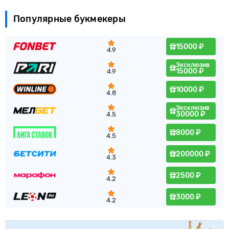
Популярные букмекеры
15000 ₽
4.9
Эксклюзив
15000 ₽
4.9
10000 ₽
4.8
Эксклюзив
30000 ₽
4.5
8000 ₽
4.5
200000 ₽
4.3
2500 ₽
4.2
3000 ₽
4.2