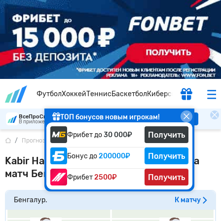
Футбол
Хоккей
Теннис
Баскетбол
Киберспорт
ТОП бонусов новым игрокам!
ВсеПроСпорт
Скачать
В приложении удобнее
Получить
Фрибет до
30 000₽
Прогнозы
...
Kabir Hans - Chuan En Hsu
Получить
Бонус до
200000₽
Kabir Hans — Чуань Энь Сюй: прогноз на
матч Бенгалур
Получить
Фрибет
2500₽
Бенгалур.
К матчу