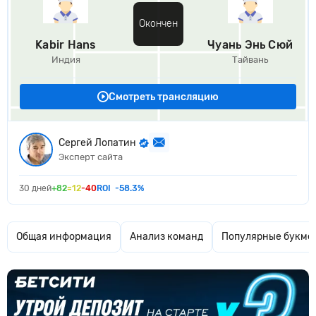
Окончен
Kabir Hans
Чуань Энь Сюй
Индия
Тайвань
Смотреть трансляцию
Сергей Лопатин
Эксперт сайта
30 дней
+82
=12
-40
ROI
-58.3%
Общая информация
Анализ команд
Популярные букме