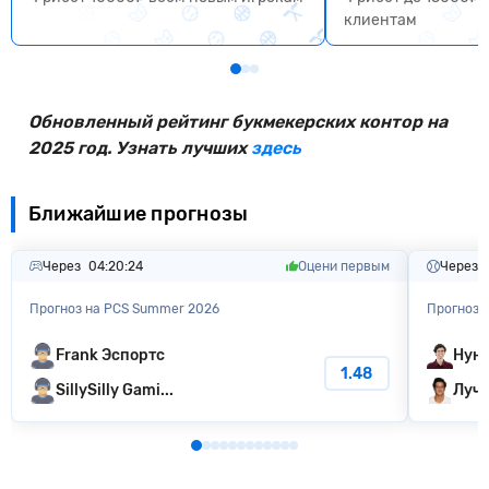
клиентам
Обновленный рейтинг букмекерских контор на
2025 год. Узнать лучших
здесь
Ближайшие прогнозы
Через
04:20:23
Оцени первым
Через
Прогноз на PCS Summer 2026
Прогноз 
Frank Эспортс
Нун
1.48
SillySilly Gami...
Луча