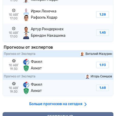
17:00
Иржи Лехечка
1.28
10 АВГ
Рафаэль Ходар
17:00
Артур Риндеркнех
1.45
10 АВГ
Брендон Накашима
17:00
Прогнозы от экспертов
Прогноз от Эксперта
Виталий Мазурин
Факел
1.93
10 АВГ
Ахмат
19:30
Прогноз от Эксперта
Игорь Семшов
Факел
1.68
10 АВГ
Ахмат
19:30
Больше прогнозов на сегодня
VIP прогноз