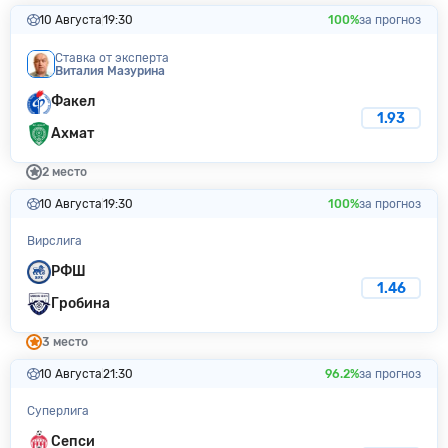
10 Августа
19:30
100%
за прогноз
Ставка от эксперта
Виталия Мазуринa
Факел
1.93
Ахмат
2 место
10 Августа
19:30
100%
за прогноз
Вирслига
РФШ
1.46
Гробина
3 место
10 Августа
21:30
96.2%
за прогноз
Суперлига
Сепси