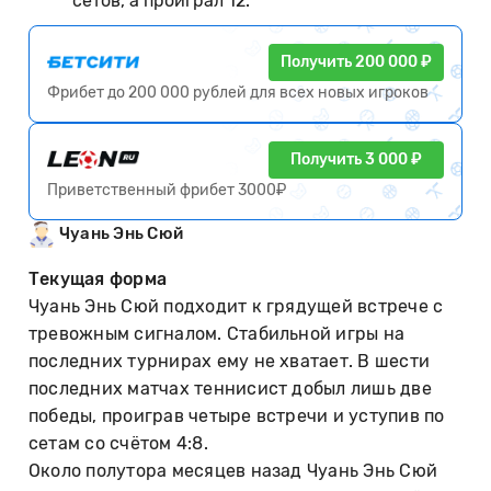
сетов, а проиграл 12.
Получить 200 000 ₽
Фрибет до 200 000 рублей для всех новых игроков
Получить 3 000 ₽
Приветственный фрибет 3000₽
Чуань Энь Сюй
Текущая форма
Чуань Энь Сюй подходит к грядущей встрече с
тревожным сигналом. Стабильной игры на
последних турнирах ему не хватает. В шести
последних матчах теннисист добыл лишь две
победы, проиграв четыре встречи и уступив по
сетам со счётом 4:8.
Около полутора месяцев назад Чуань Энь Сюй