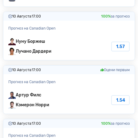
10 Августа
17:00
100%
за прогноз
Прогноз на Canadian Open
Нуну Боржеш
1.57
Лучано Дардери
10 Августа
17:00
Оцени первым
Прогноз на Canadian Open
Артур Филс
1.54
Кэмерон Норри
10 Августа
17:00
100%
за прогноз
Прогноз на Canadian Open