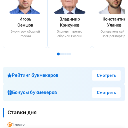
Игорь
Владимир
Константин
Семшов
Крикунов
Уланов
Экс-игрок сборной
Эксперт, тренер
Основатель сайта
России
сборной России
ВсеПроСпорт.ру
Рейтинг букмекеров
Смотреть
Бонусы букмекеров
Смотреть
Ставки дня
1 место