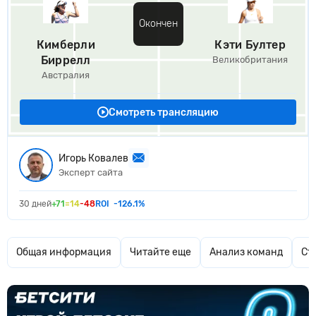
Окончен
Кимберли
Кэти Бултер
Биррелл
Великобритания
Австралия
Смотреть трансляцию
Игорь Ковалев
Эксперт сайта
30 дней
+71
=14
-48
ROI
-126.1%
Общая информация
Читайте еще
Анализ команд
Ст