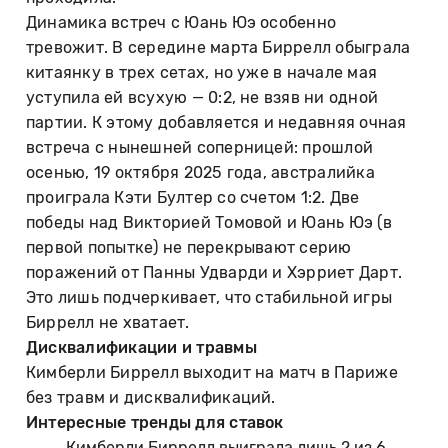
Динамика встреч с Юань Юэ особенно
тревожит. В середине марта Биррелл обыграла
китаянку в трех сетах, но уже в начале мая
уступила ей всухую — 0:2, не взяв ни одной
партии. К этому добавляется и недавняя очная
встреча с нынешней соперницей: прошлой
осенью, 19 октября 2025 года, австралийка
проиграла Кэти Бултер со счетом 1:2. Две
победы над Викторией Томовой и Юань Юэ (в
первой попытке) не перекрывают серию
поражений от Панны Удварди и Хэрриет Дарт.
Это лишь подчеркивает, что стабильной игры
Биррелл не хватает.
Дисквалификации и травмы
Кимберли Биррелл выходит на матч в Париже
без травм и дисквалификаций.
Интересные тренды для ставок
Кимберли Биррелл выиграла лишь 2 из 6