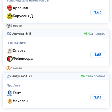
Товарищеские матчи. Клубы
Арсенал
1.63
Боруссия Д
2 место
9 Августа
13:15
95%
за прогноз
Высшая лига
Спарта
1.65
Фейеноорд
3 место
9 Августа
14:30
94.3%
за прогноз
Про Лига
Гент
1.93
Мехелен