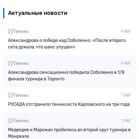
Актуальные новости
Теннис
9 АВГ
Александрова о победе над Соболенко: «После второго
сета думала, что шанс упущен»
Теннис
9 АВГ
Александрова сенсационно победила Соболенко в 1/8
финала турнира в Торонто
Теннис
7 АВГ
РУСАДА отстранило теннисиста Карловского на три года
Теннис
7 АВГ
Медведев и Марожан пробились во второй круг турнира в
Монреале