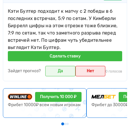
Кэти Бултер подходит к матчу с 2 победы в 6
последних встречах, 5:9 по сетам. У Кимберли
Биррелл цифры на этом отрезке тоже близкие,
7:9 по сетам, так что заметного разрыва перед
встречей нет. По цифрам чуть убедительнее
выглядит Кэти Бултер.
Сделать ставку
Зайдет прогноз?
Да
Нет
0 голосов
Получить 10 000 ₽
Пол
Фрибет 10000₽ всем новым игрокам
Фрибет до 30000₽ 