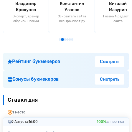
Владимир
Константин
Виталий
Крикунов
Уланов
Мазурин
Эксперт, тренер
Основатель сайта
Главный редакто
сборной России
ВсеПроСпорт.ру
сайта
Рейтинг букмекеров
Смотреть
Бонусы букмекеров
Смотреть
Ставки дня
1 место
9 Августа
16:00
100%
за прогноз