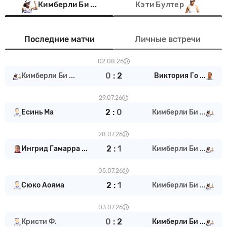
Кимберли Би ...
Кэти Бултер
Последние матчи
Личные встречи
02.08.26
0
:
2
Кимберли Би ...
Виктория Го ...
29.07.26
2
:
0
Есинь Ма
Кимберли Би ...
28.07.26
2
:
1
Ингрид Гамарра ...
Кимберли Би ...
05.07.26
2
:
1
Сюко Аояма
Кимберли Би ...
03.07.26
0
:
2
Кристи Ф.
Кимберли Би ...