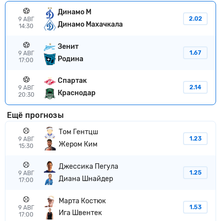
Динамо М
2.02
9 АВГ
Динамо Махачкала
14:30
Зенит
1.67
9 АВГ
Родина
17:00
Спартак
2.14
9 АВГ
Краснодар
20:30
Ещё прогнозы
Том Гентцш
1.23
9 АВГ
Жером Ким
15:30
Джессика Пегула
1.25
9 АВГ
Диана Шнайдер
17:00
Марта Костюк
1.53
9 АВГ
Ига Швентек
17:00