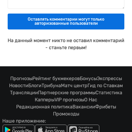
Оставлять комментарии могут только
авторизованные пользователи
На данный момент никто не оставил комментарий
- станьте первым!
Прогнозы
Рейтинг букмекеров
Бонусы
Экспрессы
Новости
Блоги
Трибуна
Матч центр
Гид по Ставкам
Трансляции
Партнерские программы
Статистика
Капперы
VIP прогнозы
О Нас
Редакционная политика
Вакансии
Фрибеты
Промокоды
Наше приложение: