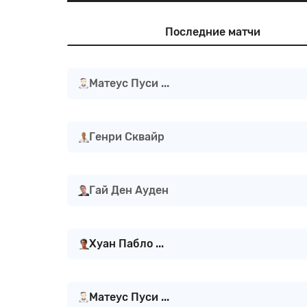
Последние матчи
Матеус Пуси ...
Генри Сквайр
Гай Ден Ауден
Хуан Пабло ...
Матеус Пуси ...