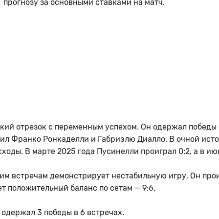
прогнозу за основными ставками на матч.
кий отрезок с переменным успехом. Он одержал победы
пил Франко Ронкаделли и Габриэлю Диалло. В очной ист
ходы. В марте 2025 года Пусинелли проиграл 0:2, а в ию
им встречам демонстрирует нестабильную игру. Он про
ет положительный баланс по сетам — 9:6.
одержал 3 победы в 6 встречах.