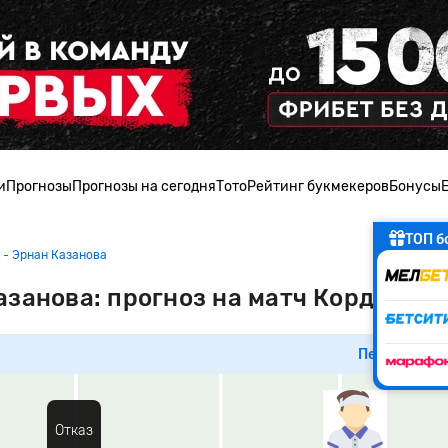
и
Прогнозы
Прогнозы на сегодня
Тото
Рейтинг букмекеров
Бонусы
ТОП б
 - Эрнан Казанова
занова: прогноз на матч Кордоба
Перейти к м
Отказ