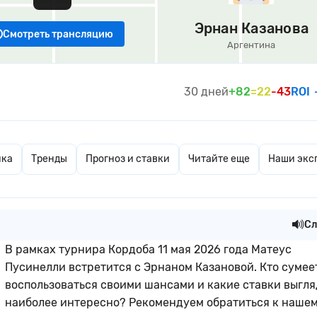
Эрнан Казанова
Смотреть трансляцию
Аргентина
30 дней
+82
=22
-43
ROI
ика
Тренды
Прогноз и ставки
Читайте еще
Наши экс
Сл
В рамках турнира Кордоба 11 мая 2026 года Матеус
Пусинелли встретится с Эрнаном Казановой. Кто сумее
воспользоваться своими шансами и какие ставки выгля
наиболее интересно? Рекомендуем обратиться к наше