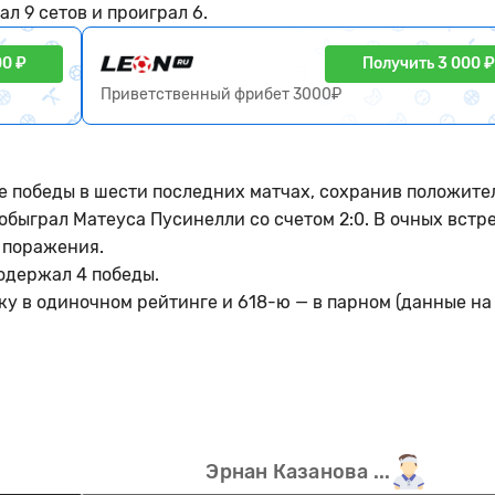
л 9 сетов и проиграл 6.
00 ₽
Получить 3 000 ₽
Приветственный фрибет 3000₽
е победы в шести последних матчах, сохранив положит
н обыграл Матеуса Пусинелли со счетом 2:0. В очных встр
о поражения.
одержал 4 победы.
у в одиночном рейтинге и 618-ю — в парном (данные на
Эрнан Казанова ...