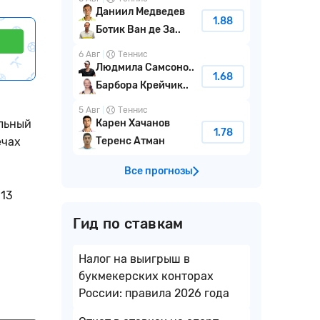
Даниил Медведев
1.88
Ботик Ван де За..
6 Авг
Теннис
Людмила Самсоно..
1.68
Барбора Крейчик..
5 Авг
Теннис
Карен Хачанов
ельный
1.78
Теренс Атман
ечах
Все прогнозы
 13
Гид по ставкам
Налог на выигрыш в
букмекерских конторах
России: правила 2026 года