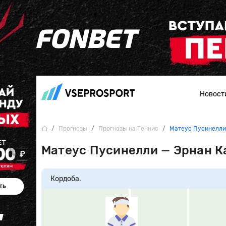
Новост
Прогнозы
Прогнозы на Теннис
Матеус Пусинелли
Матеус Пусинелли — Эрнан Ка
Кордоба.