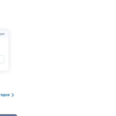
вым
Через
08:16:39
Оцените первым
Через
08:16:39
Жером Ким
Матей Додиг
1
1.56
Макс Хаукес
Лоренцо Джу
годня