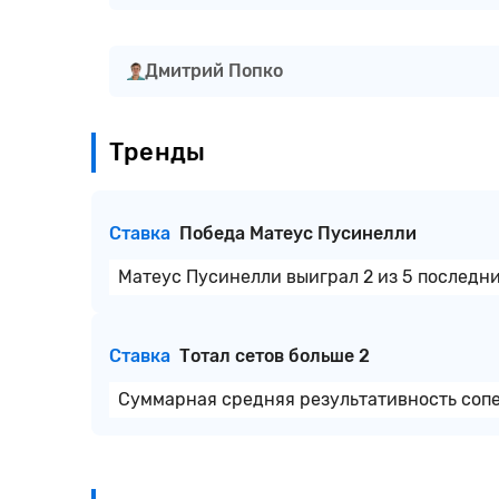
Дмитрий Попко
Тренды
Ставка
Победа Матеус Пусинелли
Матеус Пусинелли выиграл 2 из 5 последни
Ставка
Тотал сетов больше 2
Суммарная средняя результативность сопер