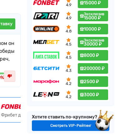
15000 ₽
4.9
Эксклюзив
15000 ₽
4.9
ставку
10000 ₽
4.8
Эксклюзив
ном он
30000 ₽
4.5
победы
8000 ₽
4.5
реч,
200000 ₽
4.3
0%
2500 ₽
4.2
3000 ₽
4.2
Получить 15 000 ₽
Фрибет до 15000₽ всем новым клиентам
Хотите ставить по-крупному?
Смотреть VIP-Рейтинг