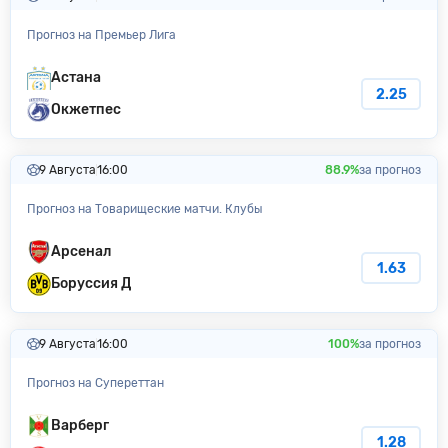
Прогноз на Премьер Лига
Астана
2.25
Окжетпес
9 Августа
16:00
88.9%
за прогноз
Прогноз на Товарищеские матчи. Клубы
Арсенал
1.63
Боруссия Д
9 Августа
16:00
100%
за прогноз
Прогноз на Супереттан
Варберг
1.28