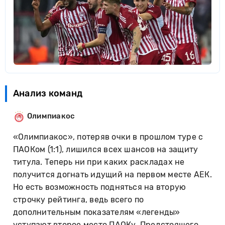
Анализ команд
Олимпиакос
«Олимпиакос», потеряв очки в прошлом туре с
ПАОКом (1:1), лишился всех шансов на защиту
титула. Теперь ни при каких раскладах не
получится догнать идущий на первом месте АЕК.
Но есть возможность подняться на вторую
строчку рейтинга, ведь всего по
дополнительным показателям «легенды»
уступают второе место ПАОКу. Предстоящего