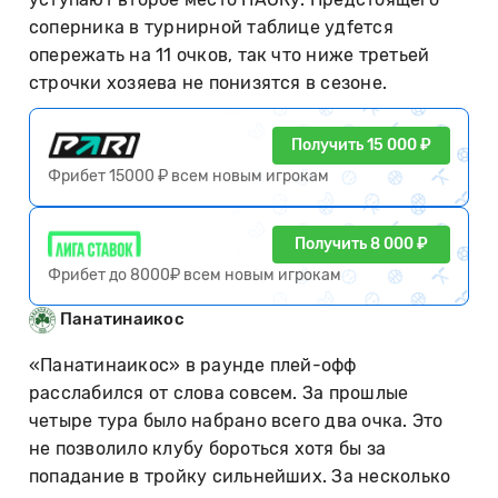
соперника в турнирной таблице удfется
опережать на 11 очков, так что ниже третьей
строчки хозяева не понизятся в сезоне.
Получить 15 000 ₽
Фрибет 15000 ₽ всем новым игрокам
Получить 8 000 ₽
Фрибет до 8000₽ всем новым игрокам
Панатинаикос
«Панатинаикос» в раунде плей-офф
расслабился от слова совсем. За прошлые
четыре тура было набрано всего два очка. Это
не позволило клубу бороться хотя бы за
попадание в тройку сильнейших. За несколько