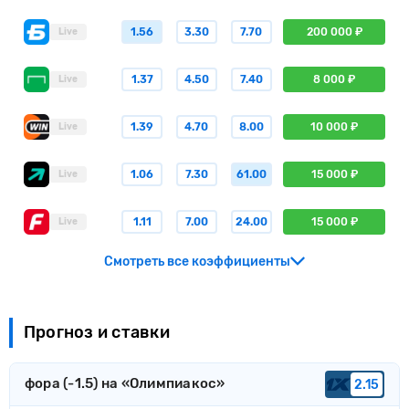
1.56
3.30
7.70
200 000 ₽
Live
1.37
4.50
7.40
8 000 ₽
Live
1.39
4.70
8.00
10 000 ₽
Live
1.06
7.30
61.00
15 000 ₽
Live
1.11
7.00
24.00
15 000 ₽
Live
Смотреть все коэффициенты
Прогноз и ставки
фора (-1.5) на «Олимпиакос»
2.15