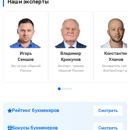
Наши эксперты
Игорь
Владимир
Константин
Семшов
Крикунов
Уланов
Экс-игрок сборной
Эксперт, тренер
Основатель сайта
России
сборной России
ВсеПроСпорт.ру
Рейтинг букмекеров
Смотреть
Бонусы букмекеров
Смотреть