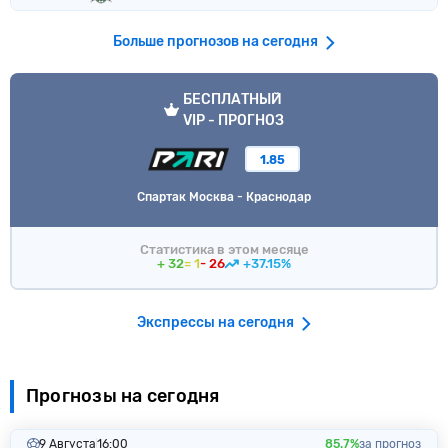
Больше прогнозов на сегодня
VIP прогноз
БЕСПЛАТНЫЙ
VIP - ПРОГНОЗ
1.85
Спартак Москва - Краснодар
Статистика в этом месяце
+ 32
= 1
- 26
+37.15%
Экспрессы на сегодня
Прогнозы на сегодня
9 Августа
16:00
85.7%
за прогноз