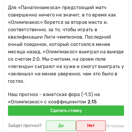
Для «Панатинаикоса» предстоящий матч
совершенно ничего не значит, в то время как
«Олимпиакос» борется за второе место и,
соответственно, за то, чтобы играть в
квалификации Лиги чемпионов. Последний
очный поединок, который состоялся менее
месяца назад, «Олимпиакос» выиграл на выезде
со счетом 2:0. Мы считаем, на своем поле
«легенды» сыграют не хуже и смогут выиграть у
«зеленых» не менее уверенно, чем это было в
гостях.
Наш прогноз - азиатская фора (-1.5) на
«Олимпиакос» с коэффициентом
2.15
Сделать ставку
Зайдет прогноз?
Да
Нет
13 голосов