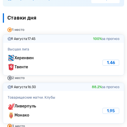
Ставки дня
1 место
9 Августа
17:45
100%
за прогноз
Высшая лига
Херенвен
1.46
Твенте
2 место
9 Августа
16:30
88.2%
за прогноз
Товарищеские матчи. Клубы
Ливерпуль
1.95
Монако
3 место