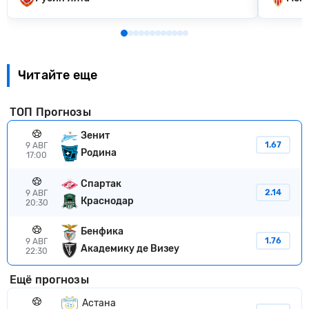
Читайте еще
ТОП Прогнозы
Зенит
1.67
9 АВГ
Родина
17:00
Спартак
2.14
9 АВГ
Краснодар
20:30
Бенфика
1.76
9 АВГ
Академику де Визеу
22:30
Ещё прогнозы
Астана