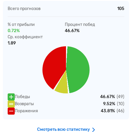
Всего прогнозов
105
% от прибыли
Процент побед
0.72%
46.67%
Ср. коэффициент
1.89
Победы
46.67%
(49)
Возвраты
9.52%
(10)
Поражения
43.81%
(46)
Смотреть всю статистику