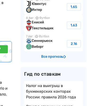
 в
Ювентус
1.65
Интер
8 Авг
Футбол
Енисей
1.63
Текстильщик
7 Авг
Футбол
Сеннерьюск
2.16
Виборг
₽
Все прогнозы
Гид по ставкам
а
Налог на выигрыш в
lo и
букмекерских конторах
ало,
России: правила 2026 года