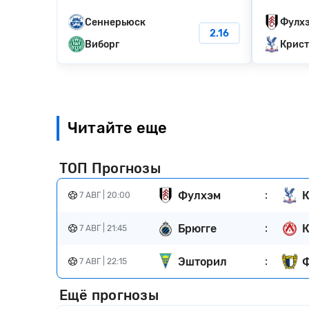
Сеннерьюск
Фулх
2.16
Виборг
Крист
Читайте еще
ТОП Прогнозы
:
Фулхэм
К
7 АВГ | 20:00
:
Брюгге
К
7 АВГ | 21:45
:
Эшторил
7 АВГ | 22:15
Ещё прогнозы