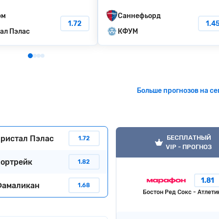
эм
Саннефьорд
1.72
1.4
ал Пэлас
КФУМ
Больше прогнозов на се
ристал Пэлас
БЕСПЛАТНЫЙ
1.72
VIP - ПРОГНОЗ
ортрейк
1.82
1.81
Фамаликан
1.68
Бостон Ред Сокс - Атлети