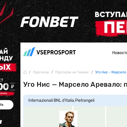
Новост
Прогнозы
Прогнозы на Теннис
Уго Нис - Марсело
Уго Нис — Марсело Аревало: пр
Internazionali BNL d'Italia.
Pietrangeli