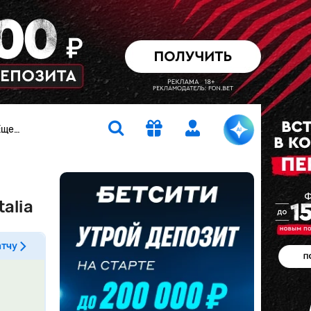
Еще…
alia
атчу