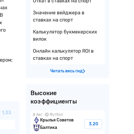
ал
Откат в ставках на спорт
чах
Значение вейджера в
 В
ставках на спорт
х
его
Калькулятор букмекерских
вилок
Онлайн калькулятор ROI в
ставках на спорт
ером;
Читать весь гид
Высокие
коэффициенты
1.33
8 Авг
Футбол
Крылья Советов
3.20
Балтика