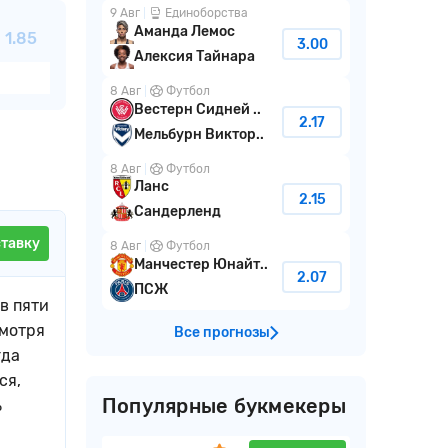
9 Авг
Единоборства
Аманда Лемос
1.85
3.00
Алексия Тайнара
8 Авг
Футбол
Вестерн Сидней ..
2.17
Мельбурн Виктор..
8 Авг
Футбол
Ланс
2.15
Сандерленд
ставку
8 Авг
Футбол
Манчестер Юнайт..
2.07
ПСЖ
в пяти
смотря
Все прогнозы
гда
ся,
Популярные букмекеры
ь