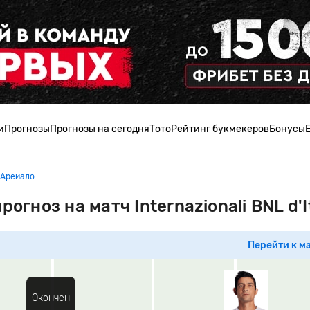
и
Прогнозы
Прогнозы на сегодня
Тото
Рейтинг букмекеров
Бонусы
 Ареиало
огноз на матч Internazionali BNL d'It
Перейти к м
Окончен