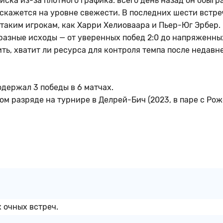
иска из-за плотного графика: всего день назад он обыгр
 скажется на уровне свежести. В последних шести встре
таким игрокам, как Харри Хелиоваара и Пьер-Юг Эрбер.
 разные исходы — от уверенных побед 2:0 до напряженны
ить, хватит ли ресурса для контроля темпа после недавн
держал 3 победы в 6 матчах.
ом разряде на турнире в Делрей-Бич (2023, в паре с Рож
 очных встреч.