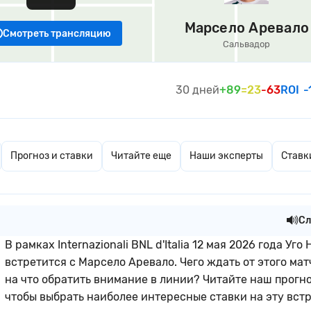
Марсело Аревало
Смотреть трансляцию
Сальвадор
30 дней
+89
=23
-63
ROI
-
Прогноз и ставки
Читайте еще
Наши эксперты
Ставк
Сл
В рамках Internazionali BNL d'Italia 12 мая 2026 года Уго 
встретится с Марсело Аревало. Чего ждать от этого мат
на что обратить внимание в линии? Читайте наш прогно
чтобы выбрать наиболее интересные ставки на эту встр