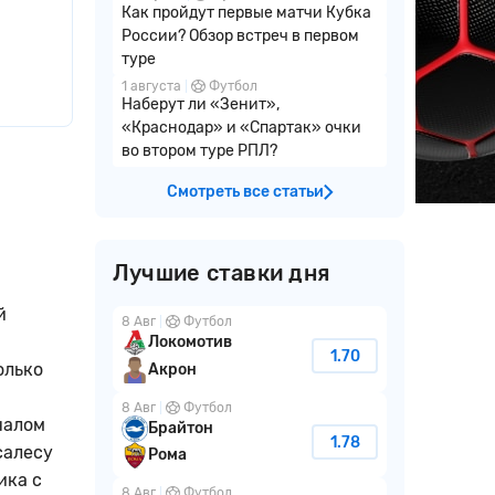
Как пройдут первые матчи Кубка
России? Обзор встреч в первом
туре
1 августа
Футбол
Наберут ли «Зенит»,
«Краснодар» и «Спартак» очки
во втором туре РПЛ?
Смотреть все статьи
Лучшие ставки дня
й
8 Авг
Футбол
Локомотив
1.70
олько
Акрон
8 Авг
Футбол
налом
Брайтон
1.78
салесу
Рома
ика с
8 Авг
Футбол