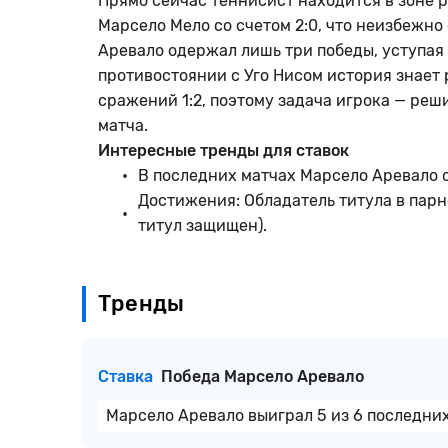
Прямо сейчас теннисист находится в зоне р
Марсело Мело со счетом 2:0, что неизбежно
Аревало одержал лишь три победы, уступая 
противостоянии с Уго Нисом история знает
сражений 1:2, поэтому задача игрока — реш
матча.
Интересные тренды для ставок
В последних матчах Марсело Аревало о
Достижения: Обладатель титула в парн
титул защищен).
Тренды
Ставка
Победа Марсело Аревало
Марсело Аревало выиграл 5 из 6 последних