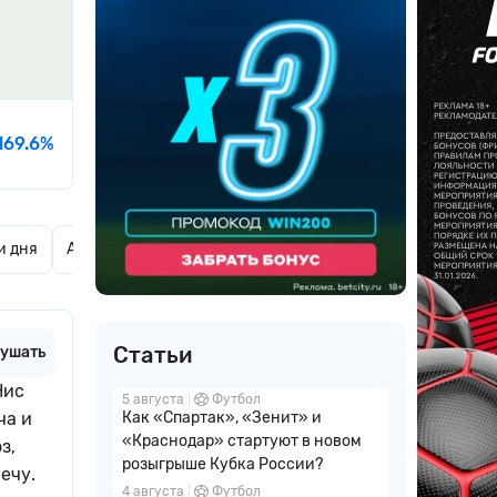
169.6%
и дня
Актуальные новости
Комментарии
Статьи
ушать
Нис
5 августа
Футбол
ча и
Как «Спартак», «Зенит» и
«Краснодар» стартуют в новом
з,
розыгрыше Кубка России?
ечу.
4 августа
Футбол