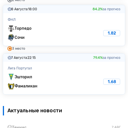
8 Августа
18:00
84.2%
за прогноз
ФНЛ
Торпедо
1.82
Сочи
3 место
7 Августа
22:15
79.4%
за прогноз
Лига Португал
Эшторил
1.68
Фамаликан
Актуальные новости
Теннис
7 АВГ