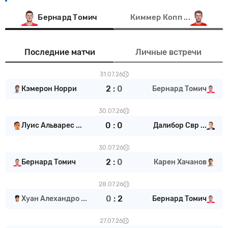
Бернард Томич
Киммер Копп ...
Последние матчи
Личные встречи
31.07.26
2
:
0
Кэмерон Норри
Бернард Томич
30.07.26
0
:
0
Луис Альварес ...
Далибор Свр ...
30.07.26
2
:
0
Бернард Томич
Карен Хачанов
28.07.26
0
:
2
Хуан Алехандро ...
Бернард Томич
27.07.26