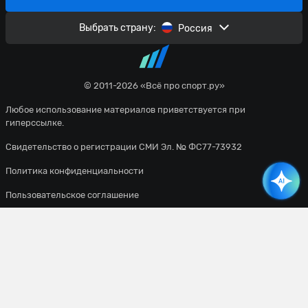
Выбрать страну:
Россия
© 2011-2026 «Всё про спорт.ру»
Любое использование материалов приветствуется при
гиперссылке.
Свидетельство о регистрации СМИ Эл. № ФС77-73932
Политика конфиденциальности
Пользовательское соглашение
Все материалы сайта доступны по лицензии
Creative Commons
Attribution 4.0 International
. Вы должны указать имя автора
(создателя) произведения (материала) и стороны атрибуции,
уведомление об авторских правах, название лицензии,
уведомление об оговорке и ссылку на материал, если они
предоставлены вместе с материалом.