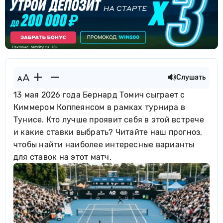
Слушать
13 мая 2026 года Бернард Томич сыграет с
Киммером Коппеянсом в рамках турнира в
Тунисе. Кто лучше проявит себя в этой встрече
и какие ставки выбрать? Читайте наш прогноз,
чтобы найти наиболее интересные варианты
для ставок на этот матч.