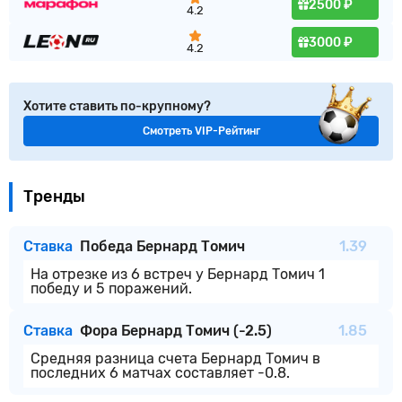
2500 ₽
4.2
3000 ₽
4.2
Хотите ставить по-крупному?
Смотреть VIP-Рейтинг
Тренды
Ставка
Победа Бернард Томич
1.39
На отрезке из 6 встреч у Бернард Томич 1
победу и 5 поражений.
Ставка
Фора Бернард Томич (-2.5)
1.85
Средняя разница счета Бернард Томич в
последних 6 матчах составляет -0.8.