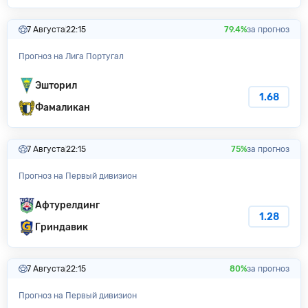
7 Августа
22:15
79.4%
за прогноз
Прогноз на Лига Португал
Эшторил
1.68
Фамаликан
7 Августа
22:15
75%
за прогноз
Прогноз на Первый дивизион
Афтурелдинг
1.28
Гриндавик
7 Августа
22:15
80%
за прогноз
Прогноз на Первый дивизион