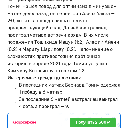
Томич нашёл повод для оптимизма в минувшем
матче: день назад он переиграл Азиза Уакаа —
2:0, хотя эта победа лишь оттеняет
предшествующий спад. До неё австралиец
проиграл четыре встречи кряду. В их числе
поражения Тошихиде Мацуи (1:2), Алафии Айени
(0:2) и Марату Шарипову (0:2). Напоминание о
сложностях противостояния даёт очная
история: в апреле 2021 года Томич уступил
Киммеру Коппеянсу со счётом 1:2.
Интересные тренды для ставок
В последних матчах Бернард Томич одержал
1 победу в 6 матчах.
За последние 6 матчей австралиец выиграл
4 сета, а проиграл — 9.
Получить 2 500 ₽