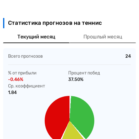
Статистика прогнозов на теннис
Текущий месяц
Прошлый месяц
Всего прогнозов
24
% от прибыли
Процент побед
-0.46%
37.50%
Ср. коэффициент
1.84