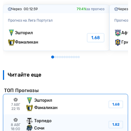
Через
00:12:58
79.4%
за прогноз
Через
Прогноз на Лига Португал
Прогноз 
Эшторил
Афт
1.68
Фамаликан
Гри
Читайте еще
ТОП Прогнозы
Эшторил
1.68
7 АВГ
Фамаликан
22:15
Торпедо
1.82
8 АВГ
Сочи
18:00