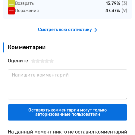
Возвраты
15.79%
(3)
Поражения
47.37%
(9)
Смотреть всю статистику
Комментарии
Оцените
Оставлять комментарии могут только
авторизованные пользователи
На данный момент никто не оставил комментарий