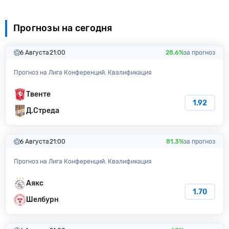
Прогнозы на сегодня
6 Августа
21:00
28.6%
за прогноз
Прогноз на Лига Конференций. Квалификация
Твенте
1.92
Д.Стреда
6 Августа
21:00
81.3%
за прогноз
Прогноз на Лига Конференций. Квалификация
Аякс
1.70
Шелбурн