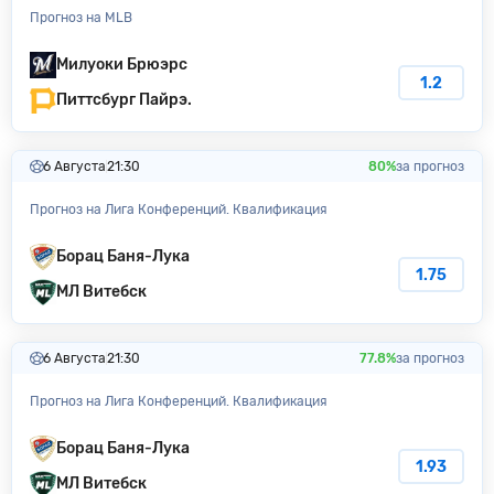
Прогноз на MLB
Милуоки Бpюэpc
1.2
Питтсбург Пайрэ.
6 Августа
21:30
80%
за прогноз
Прогноз на Лига Конференций. Квалификация
Борац Баня-Лука
1.75
МЛ Витебск
6 Августа
21:30
77.8%
за прогноз
Прогноз на Лига Конференций. Квалификация
Борац Баня-Лука
1.93
МЛ Витебск