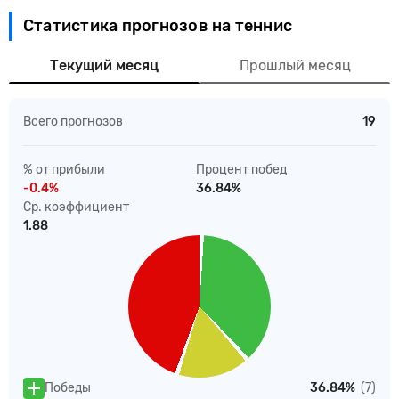
Статистика прогнозов на теннис
Текущий месяц
Прошлый месяц
Всего прогнозов
19
% от прибыли
Процент побед
-0.4%
36.84%
Ср. коэффициент
1.88
Победы
36.84%
(7)