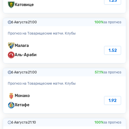
1.23
Катовице
6 Августа
21:00
100%
за прогноз
Прогноз на Товарищеские матчи. Клубы
Малага
1.52
Аль-Араби
6 Августа
21:00
57.1%
за прогноз
Прогноз на Товарищеские матчи. Клубы
Монако
1.92
Хетафе
6 Августа
21:10
100%
за прогноз