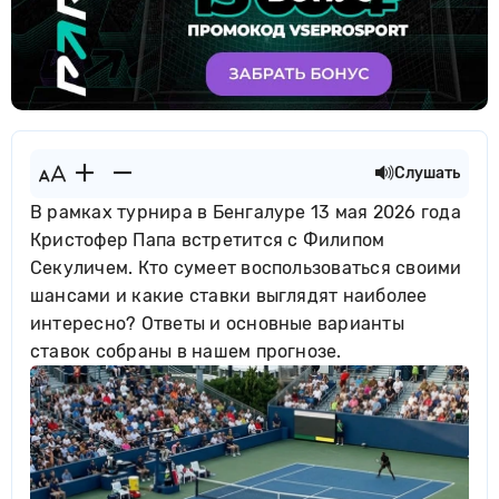
Слушать
В рамках турнира в Бенгалуре 13 мая 2026 года
Кристофер Папа встретится с Филипом
Секуличем. Кто сумеет воспользоваться своими
шансами и какие ставки выглядят наиболее
интересно? Ответы и основные варианты
ставок собраны в нашем прогнозе.