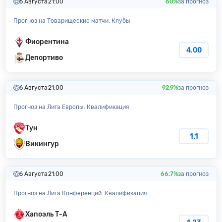
6 Августа
21:00
60%
за прогноз
Прогноз на Товарищеские матчи. Клубы
Фиорентина
4.00
Депортиво
6 Августа
21:00
92.9%
за прогноз
Прогноз на Лига Европы. Квалификация
Тун
1.1
Викингур
6 Августа
21:00
66.7%
за прогноз
Прогноз на Лига Конференций. Квалификация
Хапоэль Т-А