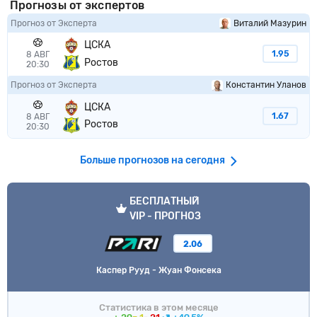
Прогнозы от экспертов
Прогноз от Эксперта
Виталий Мазурин
ЦСКА
1.95
8 АВГ
Ростов
20:30
Прогноз от Эксперта
Константин Уланов
ЦСКА
1.67
8 АВГ
Ростов
20:30
Больше прогнозов на сегодня
VIP прогноз
БЕСПЛАТНЫЙ
VIP - ПРОГНОЗ
2.06
Каспер Рууд - Жуан Фонсека
Статистика в этом месяце