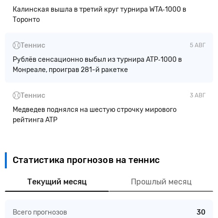
Калинская вышла в третий круг турнира WTA‑1000 в
Торонто
Теннис
5 АВГ
Рублёв сенсационно выбыл из турнира ATP‑1000 в
Монреале, проиграв 281-й ракетке
Теннис
3 АВГ
Медведев поднялся на шестую строчку мирового
рейтинга ATP
Статистика прогнозов на теннис
Текущий месяц
Прошлый месяц
Всего прогнозов
30