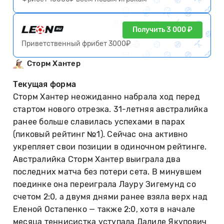
Получить 3 000 ₽
Приветственный фрибет 3000₽
Сторм Хантер
Текущая форма
Сторм Хантер неожиданно набрала ход перед
стартом нового отрезка. 31-летняя австралийка
ранее больше славилась успехами в парах
(пиковый рейтинг №1). Сейчас она активно
укрепляет свои позиции в одиночном рейтинге.
Австралийка Сторм Хантер выиграла два
последних матча без потери сета. В минувшем
поединке она переиграла Лауру Зигемунд со
счетом 2:0, а двумя днями ранее взяла верх над
Еленой Остапенко — также 2:0, хотя в начале
месяца теннисистка уступала Далиле Якупович