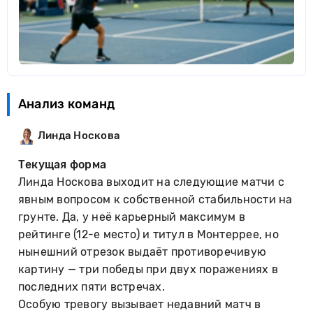
Анализ команд
Линда Носкова
Текущая форма
Линда Носкова выходит на следующие матчи с
явным вопросом к собственной стабильности на
грунте. Да, у неё карьерный максимум в
рейтинге (12-е место) и титул в Монтеррее, но
нынешний отрезок выдаёт противоречивую
картину — три победы при двух поражениях в
последних пяти встречах.
Особую тревогу вызывает недавний матч в