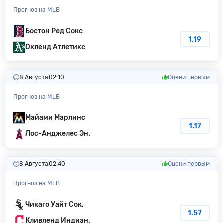
Прогноз на MLB
Бостон Ред Сокс
1.19
Окленд Атлетикс
8 Августа
02:10
Оцени первым
Прогноз на MLB
Майами Марлинс
1.17
Лос-Анджелес Эн.
8 Августа
02:40
Оцени первым
Прогноз на MLB
Чикаго Уайт Сок.
1.57
Кливленд Индиан.