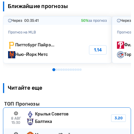
Ближайшие прогнозы
Через
00:35:40
50%
за прогноз
Через
Прогноз на MLB
Прогноз 
Питтсбург Пайрэ...
Фила
1.14
Нью-Йорк Метс
Торо
Читайте еще
ТОП Прогнозы
Крылья Советов
3.20
8 АВГ
Балтика
15:30