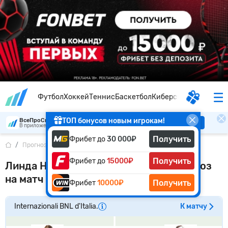
Футбол
Хоккей
Теннис
Баскетбол
Киберспорт
ТОП бонусов новым игрокам!
ВсеПроСпорт
Скачать
В приложении удобнее
Получить
Фрибет до
30 000₽
Прогнозы
...
Линда Носкова - Сторм Сандерс
Получить
Фрибет до
15000₽
Линда Носкова — Сторм Хантер: прогноз
на матч Internazionali BNL d'Italia
Получить
Фрибет
10000₽
Internazionali BNL d'Italia.
К матчу