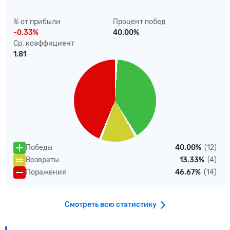
% от прибыли
Процент побед
-0.33%
40.00%
Ср. коэффициент
1.81
Победы
40.00%
(12)
Возвраты
13.33%
(4)
Поражения
46.67%
(14)
Смотреть всю статистику