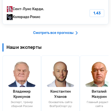
Сент-Луис Карди.
1.43
Колорадо Poкиc
Смотреть все прогнозы
Наши эксперты
Константин
Виталий
Иван
Уланов
Мазурин
Корнийчук
Основатель сайта
Главный редактор
Профессиональны
ВсеПроСпорт.ру
сайта
гандикапер