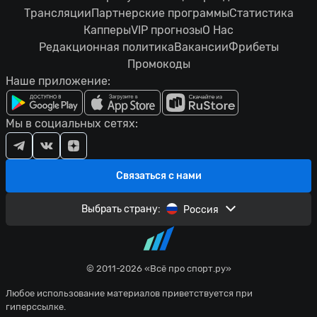
Трансляции
Партнерские программы
Статистика
Капперы
VIP прогнозы
О Нас
Редакционная политика
Вакансии
Фрибеты
Промокоды
Наше приложение:
Мы в социальных сетях:
Связаться с нами
Выбрать страну:
Россия
© 2011-2026 «Всё про спорт.ру»
Любое использование материалов приветствуется при
гиперссылке.