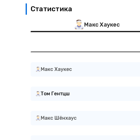
Статистика
Макс Хаукес
Макс Хаукес
Том Гентцш
Макс Шёнхаус