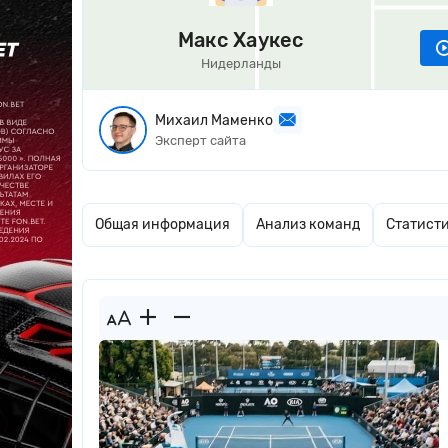
Макс Хаукес
Нидерланды
Михаил Маменко
Эксперт сайта
Общая информация
Анализ команд
Статист