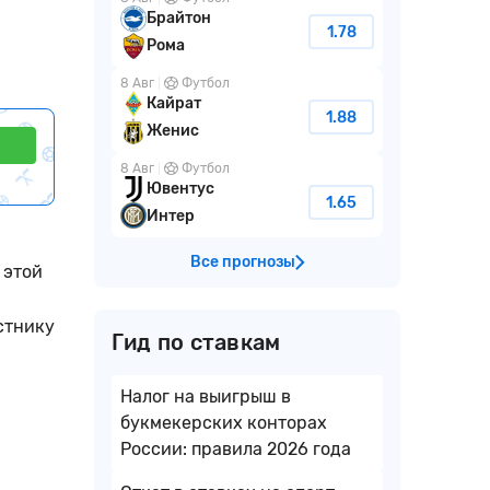
Брайтон
1.78
Рома
8 Авг
Футбол
Кайрат
1.88
Женис
8 Авг
Футбол
Ювентус
1.65
Интер
Все прогнозы
 этой
стнику
Гид по ставкам
Налог на выигрыш в
букмекерских конторах
России: правила 2026 года