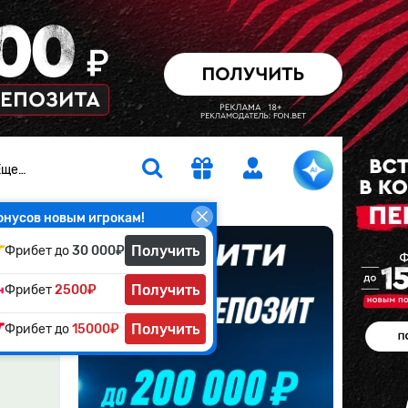
Еще…
онусов новым игрокам!
Получить
Фрибет до
30 000₽
Получить
Фрибет
2500₽
атчу
Получить
Фрибет до
15000₽