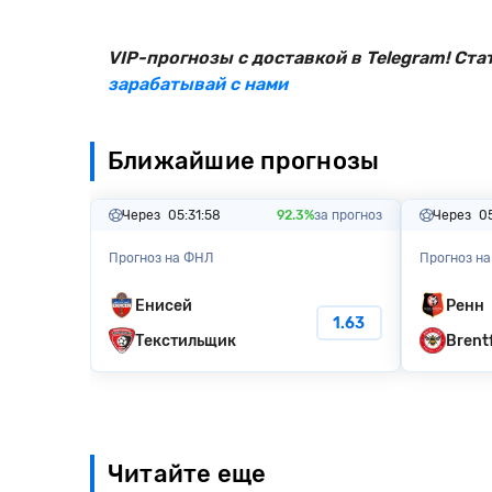
VIP-прогнозы с доставкой в Telegram! Ста
зарабатывай с нами
Ближайшие прогнозы
Через
05:31:57
92.3%
за прогноз
Через
05
Прогноз на ФНЛ
Прогноз на
Енисей
Ренн
1.63
Текстильщик
Brentf
Читайте еще