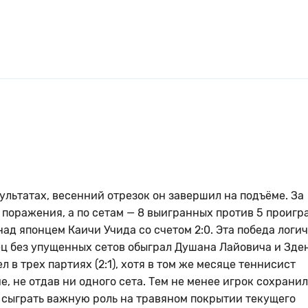
льтатах, весенний отрезок он завершил на подъёме. За
2 поражения, а по сетам — 8 выигранных против 5 проигр
над японцем Каичи Учида со счетом 2:0. Эта победа логи
ц без упущенных сетов обыграл Душана Лайовича и Зде
в трех партиях (2:1), хотя в том же месяце теннисист
 не отдав ни одного сета. Тем не менее игрок сохранил
т сыграть важную роль на травяном покрытии текущего