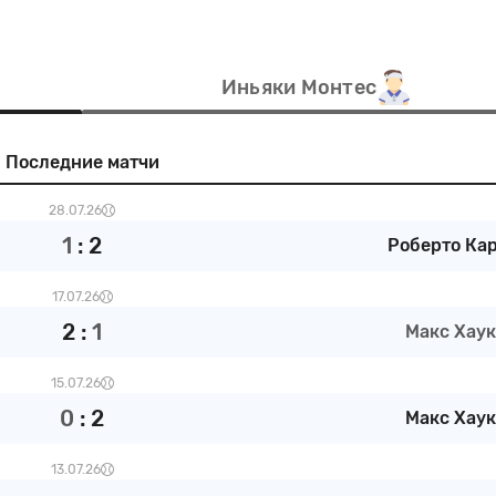
Иньяки Монтес
Последние матчи
28.07.26
1
:
2
Роберто Кар 
17.07.26
2
:
1
Макс Хаук
15.07.26
0
:
2
Макс Хаук
13.07.26