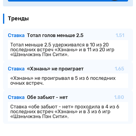
Тренды
Ставка
Тотал голов меньше 2.5
1.51
Тотал меньше 2.5 удерживался в 10 из 20
последних встреч «Хэнань» и в 11 из 20 игр
«Шэньчжэнь Пэн Сити».
Ставка
«Хэнань» не проиграет
1.65
«Хэнань» не проигрывал в 5 из 6 последних
очных встреч.
Ставка
Обе забьют - нет
1.80
Ставка «обе забьют - нет» проходила в 4 из 6
последних встреч «Хэнань» и в 3 из 6 игр
«Шэньчжэнь Пэн Сити».