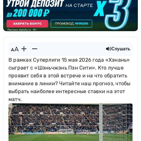
Слушать
В рамках Суперлиги 15 мая 2026 года «Хэнань»
сыграет с «Шэньчжэнь Пэн Сити». Кто лучше
проявит себя в этой встрече и на что обратить
внимание в линии? Читайте наш прогноз, чтобы
выбрать наиболее интересные ставки на этот
матч.