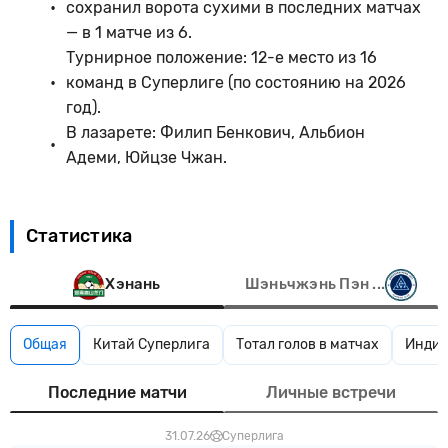
сохранил ворота сухими в последних матчах
— в 1 матче из 6.
Турнирное положение: 12-е место из 16
команд в Суперлиге (по состоянию на 2026
год).
В лазарете: Филип Бенкович, Альбион
Адеми, Юйцзе Чжан.
Статистика
Хэнань
Шэньчжэнь Пэн ...
Общая
Китай Суперлига
Тотал голов в матчах
Индив
Последние матчи
Личные встречи
31.07.26
Суперлига