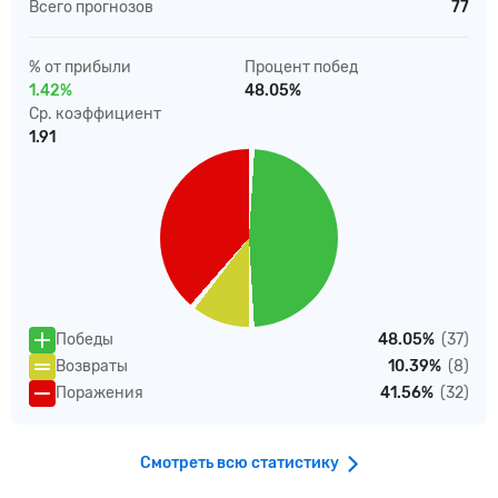
Всего прогнозов
77
% от прибыли
Процент побед
1.42%
48.05%
Ср. коэффициент
1.91
Победы
48.05%
(37)
Возвраты
10.39%
(8)
Поражения
41.56%
(32)
Смотреть всю статистику