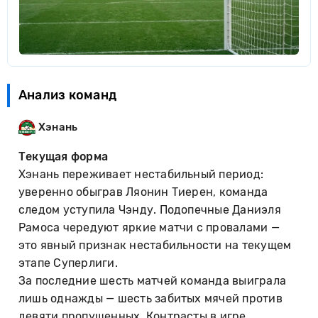
Анализ команд
Хэнань
Текущая форма
Хэнань переживает нестабильный период:
уверенно обыграв Ляонин Тиерен, команда
следом уступила Чэнду. Подопечные Даниэля
Рамоса чередуют яркие матчи с провалами —
это явный признак нестабильности на текущем
этапе Суперлиги.
За последние шесть матчей команда выиграла
лишь однажды — шесть забитых мячей против
девяти пропущенных. Контрасты в игре