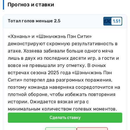
Прогноз и ставки
Тотал голов меньше 2.5
1.51
«Хэнань» и «Шэньчжэнь Пэн Сити»
демонстрируют скромную результативность в
атаке. Хозяева забивали больше одного мяча
лишь в двух из последних десяти игр, а гости и
вовсе не превышали эту отметку. В очных
встречах сезона 2025 года «Шэньчжэнь Пэн
Сити» потерпел два разгромных поражения,
поэтому команда наверняка сосредоточится на
плотной обороне, чтобы избежать повторения
истории. Ожидается вязкая игра с
минимальным количеством голевых моментов.
Сделать ставку