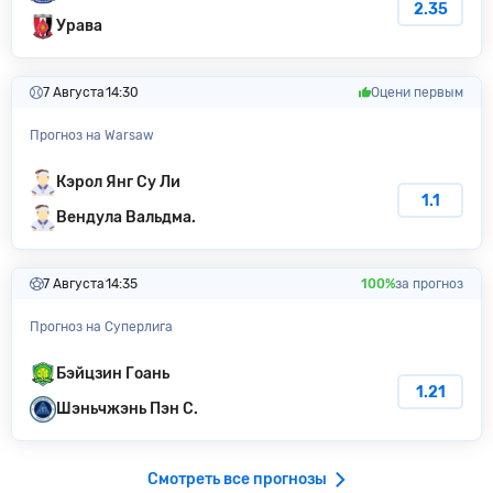
2.35
Урава
7 Августа
14:30
Оцени первым
Прогноз на Warsaw
Кэрол Янг Су Ли
1.1
Вендула Вальдма.
7 Августа
14:35
100%
за прогноз
Прогноз на Суперлига
Бэйцзин Гоань
1.21
Шэньчжэнь Пэн С.
Смотреть все прогнозы