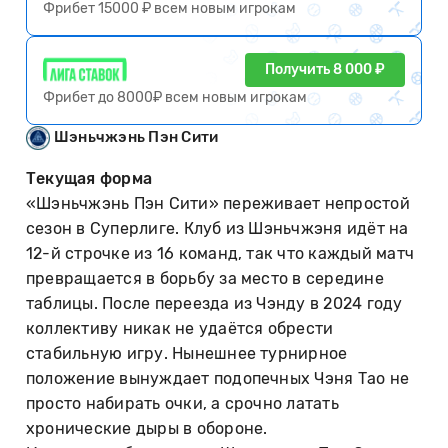
Фрибет 15000 ₽ всем новым игрокам
Получить 8 000 ₽
Фрибет до 8000₽ всем новым игрокам
Шэньчжэнь Пэн Сити
Текущая форма
«Шэньчжэнь Пэн Сити» переживает непростой
сезон в Суперлиге. Клуб из Шэньчжэня идёт на
12-й строчке из 16 команд, так что каждый матч
превращается в борьбу за место в середине
таблицы. После переезда из Чэнду в 2024 году
коллективу никак не удаётся обрести
стабильную игру. Нынешнее турнирное
положение вынуждает подопечных Чэня Тао не
просто набирать очки, а срочно латать
хронические дыры в обороне.