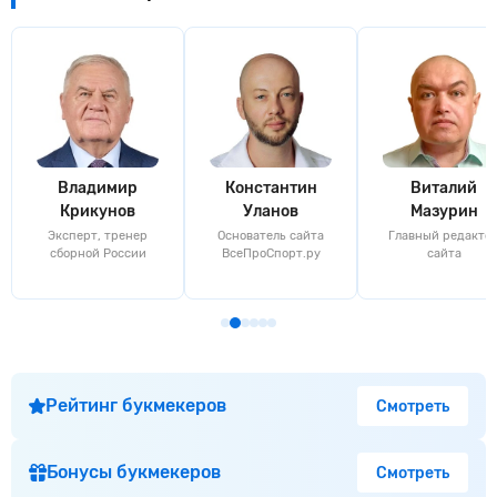
Владимир
Константин
Виталий
Крикунов
Уланов
Мазурин
Эксперт, тренер
Основатель сайта
Главный редакто
сборной России
ВсеПроСпорт.ру
сайта
Рейтинг букмекеров
Смотреть
Бонусы букмекеров
Смотреть