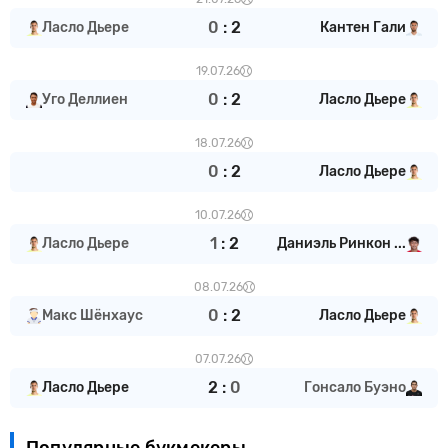
0
:
2
Ласло Дьере
Кантен Гали
19.07.26
0
:
2
Уго Деллиен
Ласло Дьере
18.07.26
0
:
2
Ласло Дьере
10.07.26
1
:
2
Ласло Дьере
Даниэль Ринкон ...
08.07.26
0
:
2
Макс Шёнхаус
Ласло Дьере
07.07.26
2
:
0
Ласло Дьере
Гонсало Буэно
Популярные букмекеры