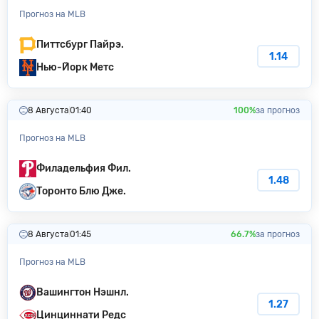
Прогноз на MLB
Питтсбург Пайрэ.
1.14
Нью-Йорк Метс
8 Августа
01:40
100%
за прогноз
Прогноз на MLB
Филадельфия Фил.
1.48
Торонто Блю Дже.
8 Августа
01:45
66.7%
за прогноз
Прогноз на MLB
Вашингтон Нэшнл.
1.27
Цинциннати Редс