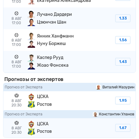
Екатерина Александрова
17:00
Лучано Дардери
1.33
8 АВГ
Цзюнчэн Шан
17:00
Янник Ханфманн
1.56
8 АВГ
Нуну Боржеш
17:00
Каспер Рууд
1.43
8 АВГ
Жоао Фонсека
17:00
Прогнозы от экспертов
Прогноз от Эксперта
Виталий Мазурин
ЦСКА
1.95
8 АВГ
Ростов
20:30
Прогноз от Эксперта
Константин Уланов
ЦСКА
1.67
8 АВГ
Ростов
20:30