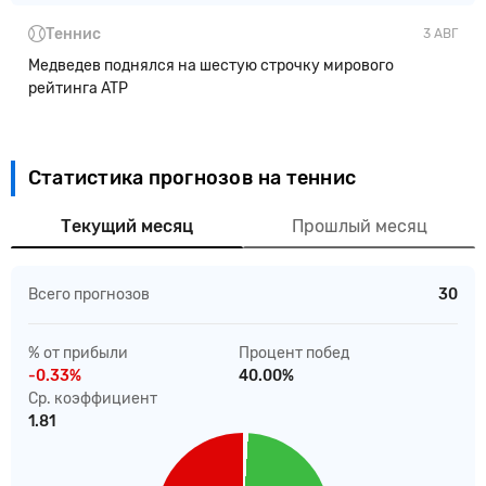
Теннис
3 АВГ
Медведев поднялся на шестую строчку мирового
рейтинга ATP
Статистика прогнозов на теннис
Текущий месяц
Прошлый месяц
Всего прогнозов
30
% от прибыли
Процент побед
-0.33%
40.00%
Ср. коэффициент
1.81