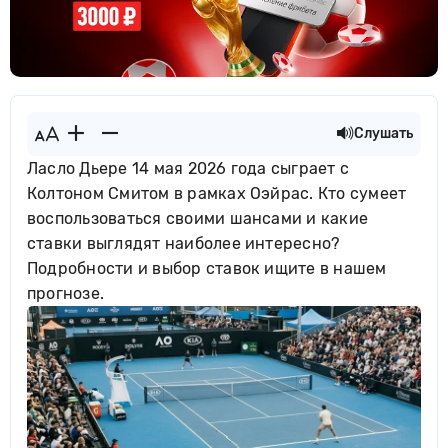
Слушать
Ласло Дьере 14 мая 2026 года сыграет с
Колтоном Смитом в рамках Оэйрас. Кто сумеет
воспользоваться своими шансами и какие
ставки выглядят наиболее интересно?
Подробности и выбор ставок ищите в нашем
прогнозе.