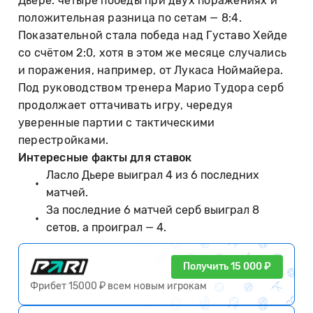
Дьере: четыре победы при двух поражениях и
положительная разница по сетам — 8:4.
Показательной стала победа над Густаво Хейде
со счётом 2:0, хотя в этом же месяце случались
и поражения, например, от Лукаса Ноймайера.
Под руководством тренера Марио Тудора серб
продолжает оттачивать игру, чередуя
уверенные партии с тактическими
перестройками.
Интересные факты для ставок
Ласло Дьере выиграл 4 из 6 последних
матчей.
За последние 6 матчей серб выиграл 8
сетов, а проиграл — 4.
Получить 15 000 ₽
Фрибет 15000 ₽ всем новым игрокам