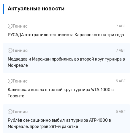
Актуальные новости
Теннис
7 АВГ
РУСАДА отстранило теннисиста Карловского на три года
Теннис
7 АВГ
Медведев и Марожан пробились во второй круг турнира в
Монреале
Теннис
5 АВГ
Калинская вышла в третий круг турнира WTA‑1000 в
Торонто
Теннис
5 АВГ
Рублёв сенсационно выбыл из турнира ATP‑1000 в
Монреале, проиграв 281-й ракетке