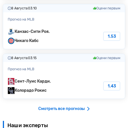
8 Августа
03:10
Оцени первым
Прогноз на MLB
Канзас-Сити Poя.
1.53
Чикаго Кабс
8 Августа
03:15
Оцени первым
Прогноз на MLB
Сент-Луис Карди.
1.43
Колорадо Poкиc
Смотреть все прогнозы
Наши эксперты