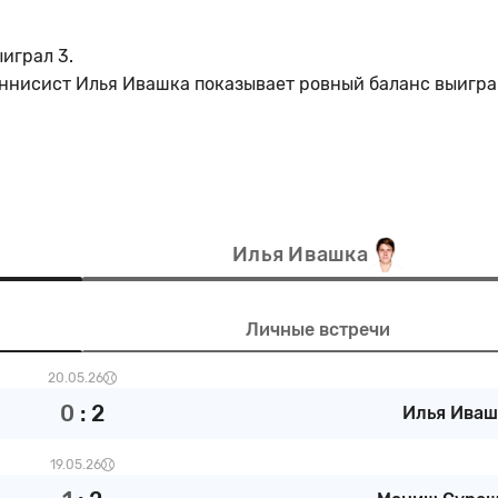
играл 3.
еннисист Илья Ивашка показывает ровный баланс выигр
Илья Ивашка
Личные встречи
20.05.26
0
:
2
Илья Иваш
19.05.26