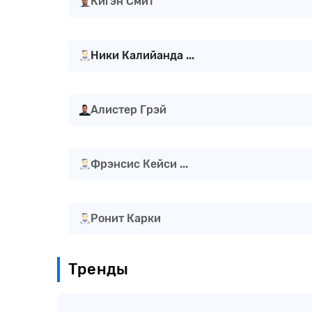
Кигэн Смит
Ники Калийанда ...
Алистер Грэй
Фрэнсис Кейси ...
Ронит Карки
Тренды