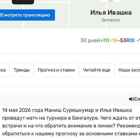
Илья Ивашка
Смотреть трансляцию
Беларусь
30 дней
+70
=18
-53
ROI
-
ика
Тренды
Прогноз и ставки
Читайте еще
Наши экс
Сл
14 мая 2026 года Маниш Сурешкумар и Илья Ивашка
проведут матч на турнире в Бенгалуре. Чего ждать от э
встречи и на что обратить внимание в линии? Рекомен
обратиться к нашему прогнозу за основными ставками 