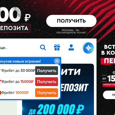
Еще…
онусов новым игрокам!
Получить
Фрибет до
30 000₽
Получить
Фрибет до
15000₽
атчу
Получить
Фрибет
10000₽