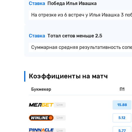
Ставка
Победа Илья Ивашка
На отрезке из 6 встреч у Илья Ивашка 3 по
Ставка
Тотал сетов меньше 2.5
Суммарная средняя результативность сопер
Коэффициенты на матч
Букмекер
П1
15.88
Live
5.12
Live
5.77
Live