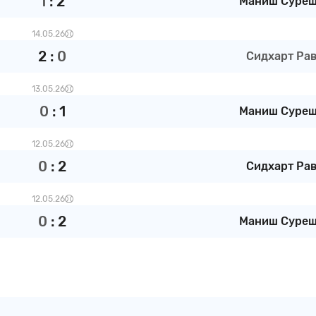
1
:
2
Маниш Суреш 
14.05.26
2
:
0
Сидхарт Рав
13.05.26
0
:
1
Маниш Суреш 
12.05.26
0
:
2
Сидхарт Рав
12.05.26
0
:
2
Маниш Суреш 