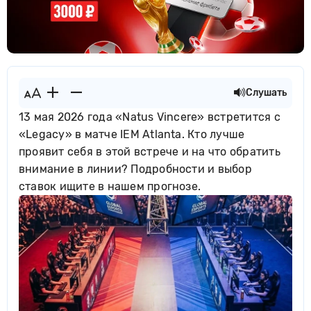
Слушать
13 мая 2026 года «Natus Vincere» встретится с
«Legacy» в матче IEM Atlanta. Кто лучше
проявит себя в этой встрече и на что обратить
внимание в линии? Подробности и выбор
ставок ищите в нашем прогнозе.