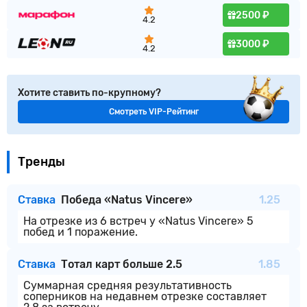
2500 ₽
4.2
3000 ₽
4.2
Хотите ставить по-крупному?
Смотреть VIP-Рейтинг
Тренды
Ставка
Победа «Natus Vincere»
1.25
На отрезке из 6 встреч у «Natus Vincere» 5
побед и 1 поражение.
Ставка
Тотал карт больше 2.5
1.85
Суммарная средняя результативность
соперников на недавнем отрезке составляет