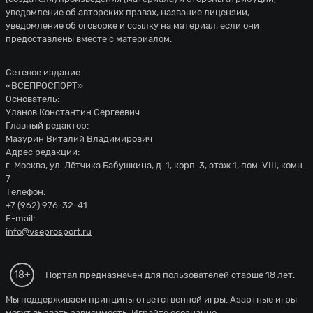
уведомление об авторских правах, название лицензии,
уведомление об оговорке и ссылку на материал, если они
предоставлены вместе с материалом.
Сетевое издание
«ВСЕПРОСПОРТ»
Основатель:
Уланов Константин Сергеевич
Главный редактор:
Мазурин Виталий Владимирович
Адрес редакции:
г. Москва, ул. Лётчика Бабушкина, д. 1, корп. 3, этаж 1, пом. VIII, комн.
7
Телефон:
+7 (962) 976-32-41
E-mail:
info@vseprosport.ru
18+
Портал предназначен для пользователей старше 18 лет.
Мы поддерживаем принципы ответственной игры. Азартные игры
могут вызвать зависимость. Играйте осознанно.