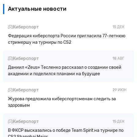
Актуальные новости
Киберспорт
15 ДЕК
Федерация киберспорта России пригласила 77-летнюю
стримершу на турниры по CS2
Киберспорт
18 АВГ
Даниил «Zeus» Тесленко рассказал о создании своей
академии и поделился планами на будущее
Киберспорт
29 ИЮН
Журова предложила киберспортсменам следить за
здоровьем
Киберспорт
15 ДЕК
В ФКСР высказались о победе Team Spirit на турнире по
CS2 Shanghai Major