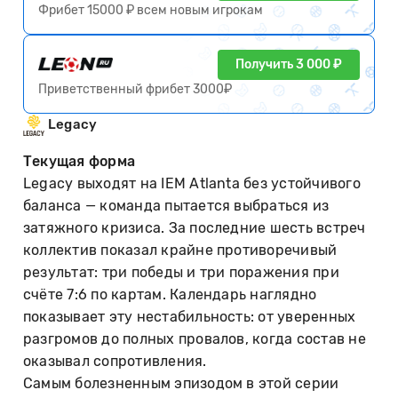
Фрибет 15000 ₽ всем новым игрокам
Получить 3 000 ₽
Приветственный фрибет 3000₽
Legacy
Текущая форма
Legacy выходят на IEM Atlanta без устойчивого
баланса — команда пытается выбраться из
затяжного кризиса. За последние шесть встреч
коллектив показал крайне противоречивый
результат: три победы и три поражения при
счёте 7:6 по картам. Календарь наглядно
показывает эту нестабильность: от уверенных
разгромов до полных провалов, когда состав не
оказывал сопротивления.
Самым болезненным эпизодом в этой серии