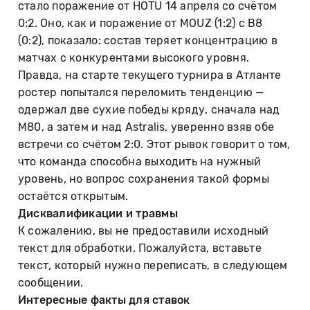
стало поражение от HOTU 14 апреля со счётом
0:2. Оно, как и поражение от MOUZ (1:2) с B8
(0:2), показало: состав теряет концентрацию в
матчах с конкурентами высокого уровня.
Правда, на старте текущего турнира в Атланте
ростер попытался переломить тенденцию —
одержал две сухие победы кряду, сначала над
M80, а затем и над Astralis, уверенно взяв обе
встречи со счётом 2:0. Этот рывок говорит о том,
что команда способна выходить на нужный
уровень, но вопрос сохранения такой формы
остаётся открытым.
Дисквалификации и травмы
К сожалению, вы не предоставили исходный
текст для обработки. Пожалуйста, вставьте
текст, который нужно переписать, в следующем
сообщении.
Интересные факты для ставок