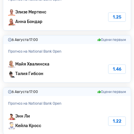
Элизе Мертенс
1.25
Анна Бондар
6 Августа
17:00
Оцени первым
Прогноз на National Bank Open
Майя Хвалинска
1.46
Талия Гибсон
6 Августа
17:00
Оцени первым
Прогноз на National Bank Open
Энн Ли
1.22
Кейла Кросс