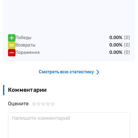
Победы
0.00%
(0)
Возвраты
0.00%
(0)
Поражения
0.00%
(0)
Смотреть всю статистику
Комментарии
Оцените