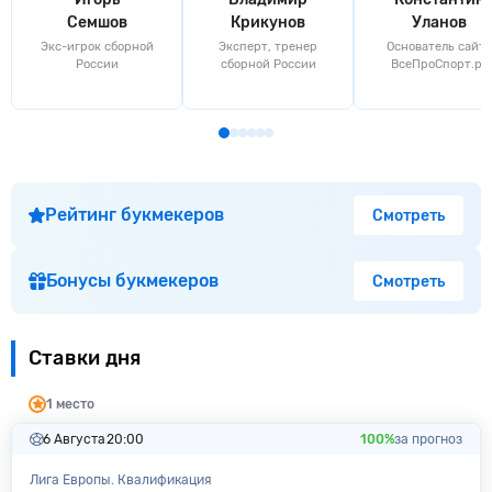
Семшов
Крикунов
Уланов
Экс-игрок сборной
Эксперт, тренер
Основатель сайта
России
сборной России
ВсеПроСпорт.ру
Рейтинг букмекеров
Смотреть
Бонусы букмекеров
Смотреть
Ставки дня
1 место
6 Августа
20:00
100%
за прогноз
Лига Европы. Квалификация