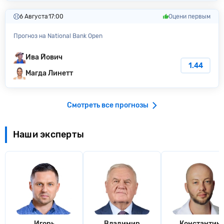
6 Августа
17:00
Оцени первым
Прогноз на National Bank Open
Ива Йович
1.44
Магда Линетт
Смотреть все прогнозы
Наши эксперты
Игорь
Владимир
Константин