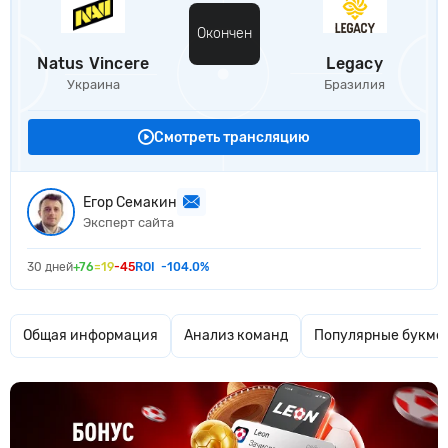
Окончен
Natus Vincere
Legacy
Украина
Бразилия
Смотреть трансляцию
Егор Семакин
Эксперт сайта
30 дней
+76
=19
-45
ROI
-104.0%
Общая информация
Анализ команд
Популярные букме