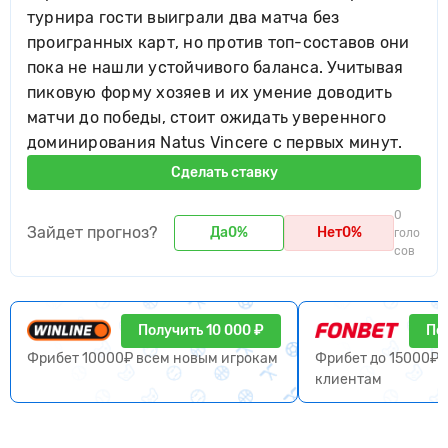
турнира гости выиграли два матча без
проигранных карт, но против топ-составов они
пока не нашли устойчивого баланса. Учитывая
пиковую форму хозяев и их умение доводить
матчи до победы, стоит ожидать уверенного
доминирования Natus Vincere с первых минут.
Сделать ставку
0
Зайдет прогноз?
Да
0%
Нет
0%
голо
сов
Получить 10 000 ₽
По
Фрибет 10000₽ всем новым игрокам
Фрибет до 15000₽ 
клиентам