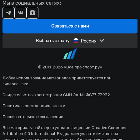
Мы в социальных сетях:
Связаться с нами
Выбрать страну:
Россия
© 2011-2026 «Всё про спорт.ру»
Любое использование материалов приветствуется при
гиперссылке.
Свидетельство о регистрации СМИ Эл. № ФС77-73932
Политика конфиденциальности
Пользовательское соглашение
Все материалы сайта доступны по лицензии
Creative Commons
Attribution 4.0 International
. Вы должны указать имя автора
(создателя) произведения (материала) и стороны атрибуции,