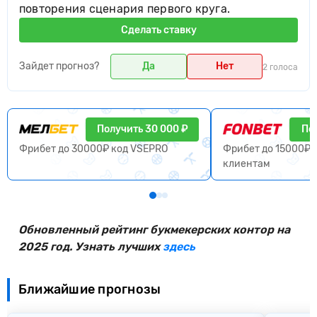
повторения сценария первого круга.
Сделать ставку
Зайдет прогноз?
Да
Нет
2 голоса
Получить 30 000 ₽
По
Фрибет до 30000₽ код VSEPRO
Фрибет до 15000₽ 
клиентам
Обновленный рейтинг букмекерских контор на
2025 год. Узнать лучших
здесь
Ближайшие прогнозы