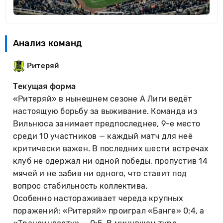
Анализ команд
Ритеряй
Текущая форма
«Ритеряй» в нынешнем сезоне A Лиги ведёт
настоящую борьбу за выживание. Команда из
Вильнюса занимает предпоследнее, 9-е место
среди 10 участников — каждый матч для неё
критически важен. В последних шести встречах
клуб не одержал ни одной победы, пропустив 14
мячей и не забив ни одного, что ставит под
вопрос стабильность коллектива.
Особенно настораживает череда крупных
поражений: «Ритеряй» проиграл «Банге» 0:4, а