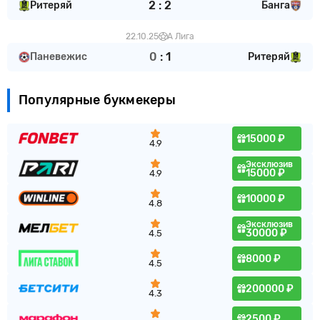
2
:
2
Ритеряй
Банга
22.10.25
A Лига
0
:
1
Паневежис
Ритеряй
Популярные букмекеры
15000 ₽
4.9
Эксклюзив
15000 ₽
4.9
10000 ₽
4.8
Эксклюзив
30000 ₽
4.5
8000 ₽
4.5
200000 ₽
4.3
2500 ₽