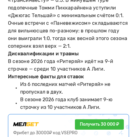
«Трансинвесту» — 0:5. В минувшем туре
подопечные Томми Пиккарайнена уступили
«Джюгас Тельшай» с минимальным счётом 0:1.
Очные встречи с «Паневежисом» складываются
для вильнюсцев по-разному: в прошлом году
они выиграли 1:0, тогда как весной этого сезона
соперник взял верх — 2:1.
Дисквалификации и травмы
В сезоне 2026 года «Ритеряй» идёт на 9-й
строчке — среди 10 участников A Лиги.
Интересные факты для ставок
Из 6 последних матчей «Ритеряй» не
пропускал в двух.
В сезоне 2026 года клуб занимает 9-ю
строчку из 10 участников A Лиги.
Получить 30 000 ₽
Фрибет до 30000₽ код VSEPRO