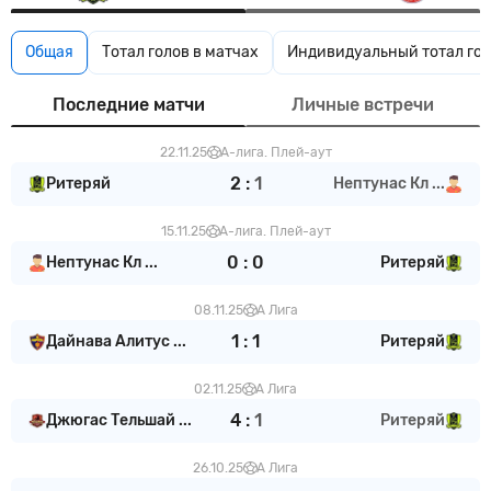
Общая
Тотал голов в матчах
Индивидуальный тотал гол
Последние матчи
Личные встречи
22.11.25
А-лига. Плей-аут
2
:
1
Ритеряй
Нептунас Кл ...
15.11.25
А-лига. Плей-аут
0
:
0
Нептунас Кл ...
Ритеряй
08.11.25
A Лига
1
:
1
Дайнава Алитус ...
Ритеряй
02.11.25
A Лига
4
:
1
Джюгас Тельшай ...
Ритеряй
26.10.25
A Лига