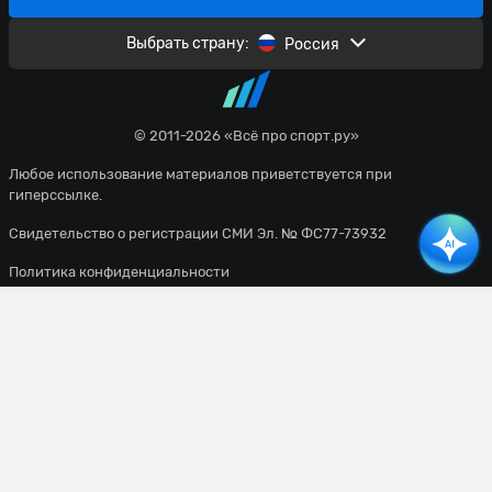
Выбрать страну:
Россия
© 2011-2026 «Всё про спорт.ру»
Любое использование материалов приветствуется при
гиперссылке.
Свидетельство о регистрации СМИ Эл. № ФС77-73932
Политика конфиденциальности
Пользовательское соглашение
Все материалы сайта доступны по лицензии
Creative Commons
Attribution 4.0 International
. Вы должны указать имя автора
(создателя) произведения (материала) и стороны атрибуции,
уведомление об авторских правах, название лицензии,
уведомление об оговорке и ссылку на материал, если они
предоставлены вместе с материалом.