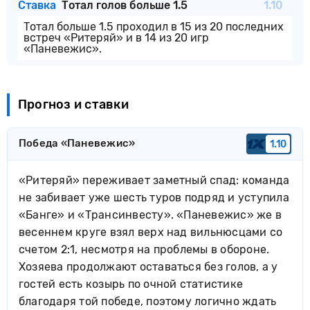
Ставка
Тотал голов больше 1.5
1.10
Тотал больше 1.5 проходил в 15 из 20 последних
встреч «Ритеряй» и в 14 из 20 игр
«Паневежис».
Прогноз и ставки
Победа «Паневежис»
1.10
«Ритеряй» переживает заметный спад: команда
не забивает уже шесть туров подряд и уступила
«Банге» и «Трансинвесту». «Паневежис» же в
весеннем круге взял верх над вильнюсцами со
счетом 2:1, несмотря на проблемы в обороне.
Хозяева продолжают оставаться без голов, а у
гостей есть козырь по очной статистике
благодаря той победе, поэтому логично ждать