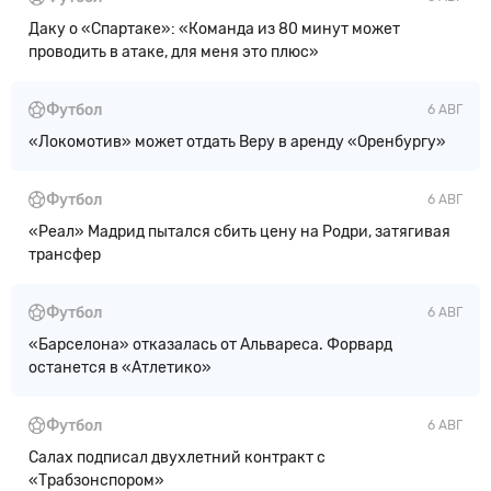
Даку о «Спартаке»: «Команда из 80 минут может
проводить в атаке, для меня это плюс»
Футбол
6 АВГ
«Локомотив» может отдать Веру в аренду «Оренбургу»
Футбол
6 АВГ
«Реал» Мадрид пытался сбить цену на Родри, затягивая
трансфер
Футбол
6 АВГ
«Барселона» отказалась от Альвареса. Форвард
останется в «Атлетико»
Футбол
6 АВГ
Салах подписал двухлетний контракт с
«Трабзонспором»