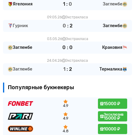
1
:
0
Ягелония
Заглембе
09.05.26
Экстракласа
0
:
2
Гурник
Заглембе
03.05.26
Экстракласа
0
:
0
Заглембе
Краковия
24.04.26
Экстракласа
1
:
2
Заглембе
Термалика
Популярные букмекеры
15000 ₽
4.9
Эксклюзив
15000 ₽
4.9
10000 ₽
4.8