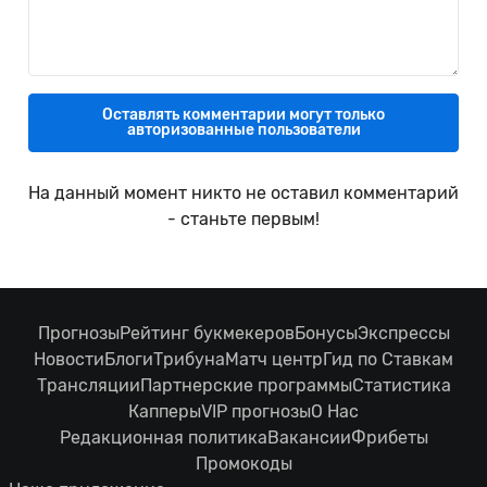
Оставлять комментарии могут только
авторизованные пользователи
На данный момент никто не оставил комментарий
- станьте первым!
Прогнозы
Рейтинг букмекеров
Бонусы
Экспрессы
Новости
Блоги
Трибуна
Матч центр
Гид по Ставкам
Трансляции
Партнерские программы
Статистика
Капперы
VIP прогнозы
О Нас
Редакционная политика
Вакансии
Фрибеты
Промокоды