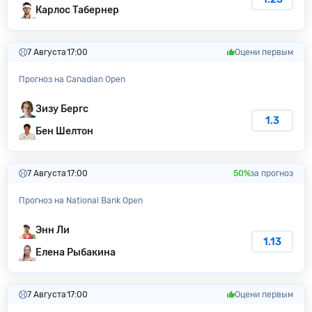
Карлос Табернер
7 Августа
17:00
Оцени первым
Прогноз на Canadian Open
Зизу Бергс
1.3
Бен Шелтон
7 Августа
17:00
50%
за прогноз
Прогноз на National Bank Open
Энн Ли
1.13
Елена Рыбакина
7 Августа
17:00
Оцени первым