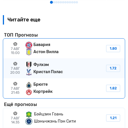
Читайте еще
ТОП Прогнозы
Бавария
1.80
7 АВГ
Астон Вилла
15:00
Фулхэм
1.72
7 АВГ
Кристал Пэлас
20:00
Брюгге
1.82
7 АВГ
Кортрейк
21:45
Ещё прогнозы
Бэйцзин Гоань
1.21
7 АВГ
Шэньчжэнь Пэн Сити
14:35