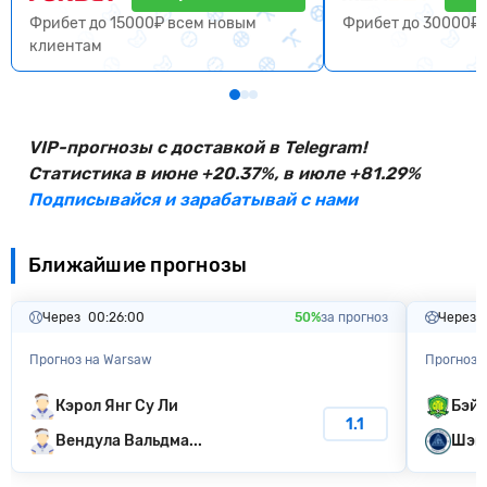
Фрибет до 15000₽ всем новым
Фрибет до 30000₽ 
клиентам
VIP-прогнозы с доставкой в Telegram!
Статистика в июне +20.37%, в июле +81.29%
Подписывайся и зарабатывай с нами
Ближайшие прогнозы
Через
00:25:59
50%
за прогноз
Через
Прогноз на Warsaw
Прогноз 
Кэрол Янг Су Ли
Бэйц
1.1
Вендула Вальдма...
Шэнь