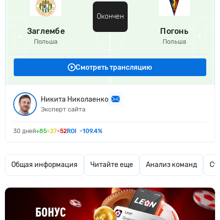
Окончен
Заглембе
Погонь
Польша
Польша
Смотреть трансляцию
Никита Николаенко
Эксперт сайта
30 дней
+85
=27
-52
ROI
-109.4%
Общая информация
Читайте еще
Анализ команд
Ст