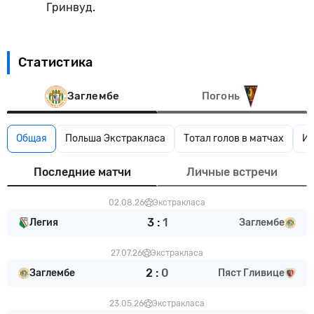
Гринвуд.
Статистика
Заглембе
Погонь
Общая
Польша Экстракласа
Тотал голов в матчах
Ин
Последние матчи
Личные встречи
02.08.26
Экстракласа
3
:
1
Легия
Заглембе
27.07.26
Экстракласа
2
:
0
Заглембе
Пяст Гливице
23.05.26
Экстракласа