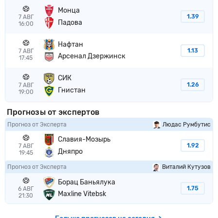
Монца
1.39
7 АВГ
Падова
16:00
Нафтан
1.13
7 АВГ
Арсенал Дзержинск
17:45
СИК
1.26
7 АВГ
Гнистан
19:00
Прогнозы от экспертов
Прогноз от Эксперта
Людас Румбутис
Славия-Мозырь
1.92
7 АВГ
Дняпро
19:45
Прогноз от Эксперта
Виталий Кутузов
Борац Баньялука
1.75
6 АВГ
Maxline Vitebsk
21:30