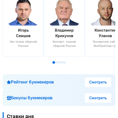
Игорь
Владимир
Константин
Семшов
Крикунов
Уланов
Экс-игрок сборной
Эксперт, тренер
Основатель сайта
России
сборной России
ВсеПроСпорт.ру
Рейтинг букмекеров
Смотреть
Бонусы букмекеров
Смотреть
Ставки дня