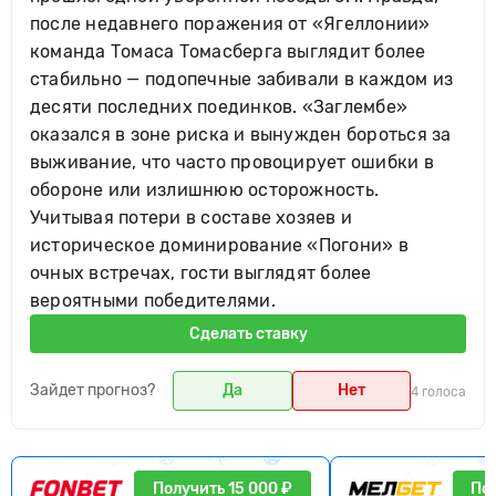
после недавнего поражения от «Ягеллонии»
команда Томаса Томасберга выглядит более
стабильно — подопечные забивали в каждом из
десяти последних поединков. «Заглембе»
оказался в зоне риска и вынужден бороться за
выживание, что часто провоцирует ошибки в
обороне или излишнюю осторожность.
Учитывая потери в составе хозяев и
историческое доминирование «Погони» в
очных встречах, гости выглядят более
вероятными победителями.
Сделать ставку
Зайдет прогноз?
Да
Нет
4 голоса
Получить 15 000 ₽
Пол