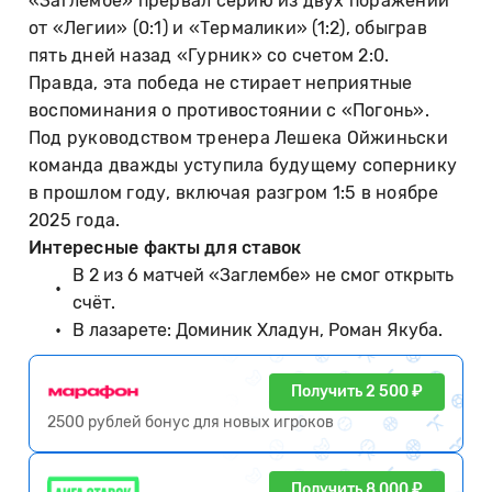
«Заглембе» прервал серию из двух поражений
от «Легии» (0:1) и «Термалики» (1:2), обыграв
пять дней назад «Гурник» со счетом 2:0.
Правда, эта победа не стирает неприятные
воспоминания о противостоянии с «Погонь».
Под руководством тренера Лешека Ойжиньски
команда дважды уступила будущему сопернику
в прошлом году, включая разгром 1:5 в ноябре
2025 года.
Интересные факты для ставок
В 2 из 6 матчей «Заглембе» не смог открыть
счёт.
В лазарете: Доминик Хладун, Роман Якуба.
Получить 2 500 ₽
2500 рублей бонус для новых игроков
Получить 8 000 ₽