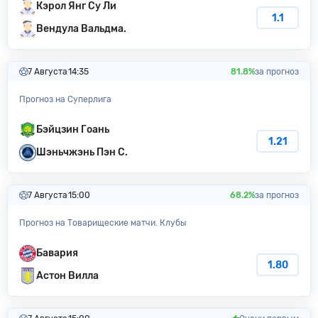
Кэрол Янг Су Ли
1.1
Вендула Вальдма.
7 Августа
14:35
81.8%
за прогноз
Прогноз на Суперлига
Бэйцзин Гоань
1.21
Шэньчжэнь Пэн С.
7 Августа
15:00
68.2%
за прогноз
Прогноз на Товарищеские матчи. Клубы
Бавария
1.80
Астон Вилла