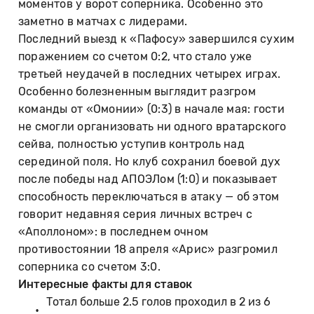
моментов у ворот соперника. Особенно это
заметно в матчах с лидерами.
Последний выезд к «Пафосу» завершился сухим
поражением со счетом 0:2, что стало уже
третьей неудачей в последних четырех играх.
Особенно болезненным выглядит разгром
команды от «Омонии» (0:3) в начале мая: гости
не смогли организовать ни одного вратарского
сейва, полностью уступив контроль над
серединой поля. Но клуб сохранил боевой дух
после победы над АПОЭЛом (1:0) и показывает
способность переключаться в атаку — об этом
говорит недавняя серия личных встреч с
«Аполлоном»: в последнем очном
противостоянии 18 апреля «Арис» разгромил
соперника со счетом 3:0.
Интересные факты для ставок
Тотал больше 2.5 голов проходил в 2 из 6