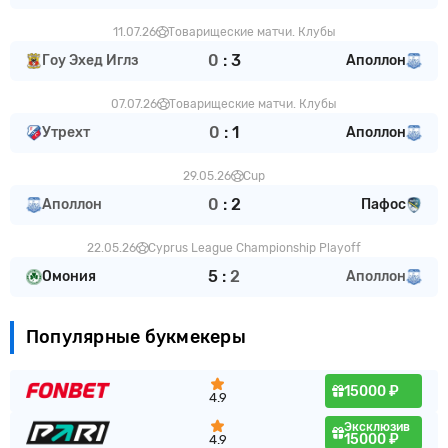
11.07.26
Товарищеские матчи. Клубы
0
:
3
Гоу Эхед Иглз
Аполлон
07.07.26
Товарищеские матчи. Клубы
0
:
1
Утрехт
Аполлон
29.05.26
Cup
0
:
2
Аполлон
Пафос
22.05.26
Cyprus League Championship Playoff
5
:
2
Омония
Аполлон
Популярные букмекеры
15000 ₽
4.9
Эксклюзив
15000 ₽
4.9