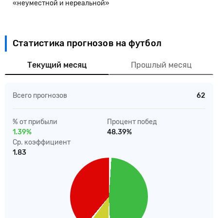
«неуместной и нереальной»
Статистика прогнозов на футбол
Текущий месяц
Прошлый месяц
Всего прогнозов
62
% от прибыли
Процент побед
1.39%
48.39%
Ср. коэффициент
1.83