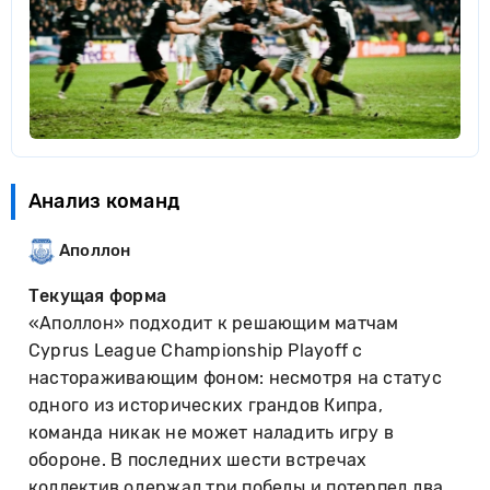
Анализ команд
Аполлон
Текущая форма
«Аполлон» подходит к решающим матчам
Cyprus League Championship Playoff с
настораживающим фоном: несмотря на статус
одного из исторических грандов Кипра,
команда никак не может наладить игру в
обороне. В последних шести встречах
коллектив одержал три победы и потерпел два