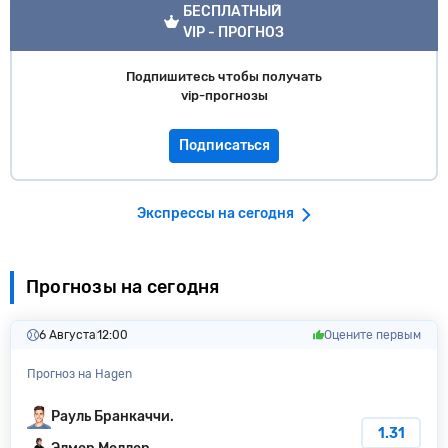
VIP прогноз
БЕСПЛАТНЫЙ
VIP - ПРОГНОЗ
Подпишитесь чтобы получать
vip-прогнозы
Подписаться
Экспрессы на сегодня
Прогнозы на сегодня
6 Августа
12:00
Оцените первым
Прогноз на Hagen
Рауль Бранкаччи.
1.31