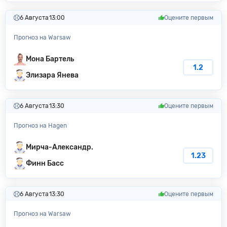
6 Августа
13:00
Оцените первым
Прогноз на Warsaw
Мона Бартель
1.2
Элизара Янева
6 Августа
13:30
Оцените первым
Прогноз на Hagen
Мирча-Александр.
1.23
Финн Басс
6 Августа
13:30
Оцените первым
Прогноз на Warsaw