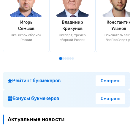
Игорь
Владимир
Константин
Семшов
Крикунов
Уланов
Экс-игрок сборной
Эксперт, тренер
Основатель сайта
России
сборной России
ВсеПроСпорт.ру
Рейтинг букмекеров
Смотреть
Бонусы букмекеров
Смотреть
Актуальные новости