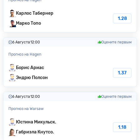
Карлос Табернер
1.28
Марко Топо
6 Августа
12:00
Оцените первым
Прогноз на Hagen
Борис Ариас
1.37
Эндрю Полсон
6 Августа
12:00
Оцените первым
Прогноз на Warsaw
Юстина Микульск.
1.18
Габриэла Кнутсо.