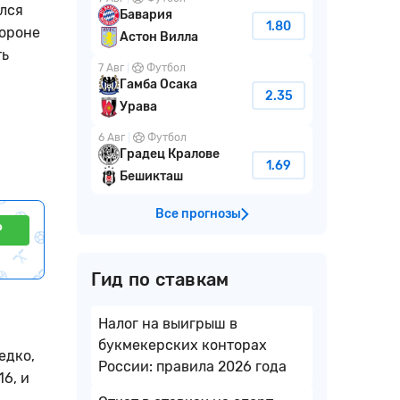
ился
Бавария
1.80
тороне
Астон Вилла
ть
7 Авг
Футбол
Гамба Осака
2.35
Урава
6 Авг
Футбол
Градец Кралове
1.69
Бешикташ
Все прогнозы
₽
Гид по ставкам
Налог на выигрыш в
букмекерских конторах
едко,
России: правила 2026 года
6, и