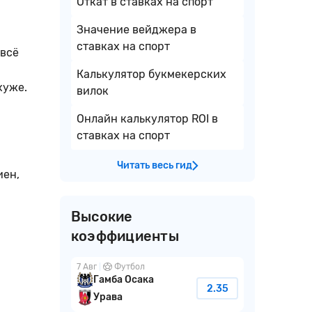
Откат в ставках на спорт
Значение вейджера в
ставках на спорт
 всё
Калькулятор букмекерских
хуже.
вилок
Онлайн калькулятор ROI в
ставках на спорт
Читать весь гид
иен,
Высокие
коэффициенты
7 Авг
Футбол
Гамба Осака
2.35
Урава