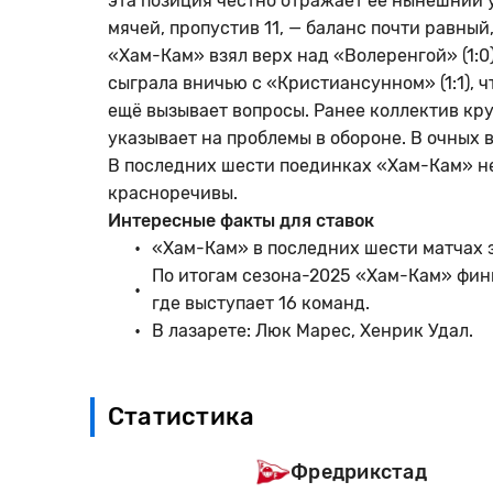
эта позиция честно отражает её нынешний 
мячей, пропустив 11, — баланс почти равный,
«Хам-Кам» взял верх над «Волеренгой» (1:0
сыграла вничью с «Кристиансунном» (1:1), 
ещё вызывает вопросы. Ранее коллектив круп
указывает на проблемы в обороне. В очных 
В последних шести поединках «Хам-Кам» не
красноречивы.
Интересные факты для ставок
«Хам-Кам» в последних шести матчах за
По итогам сезона-2025 «Хам-Кам» фин
где выступает 16 команд.
В лазарете: Люк Марес, Хенрик Удал.
Статистика
Фредрикстад