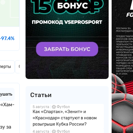
-97.4%
перты
Ставки дня
Актуальные новости
Комментарии
Статьи
ушать
 «Хам-
5 августа
Футбол
Как «Спартак», «Зенит» и
«Краснодар» стартуют в новом
розыгрыше Кубка России?
зу за
4 августа
Футбол