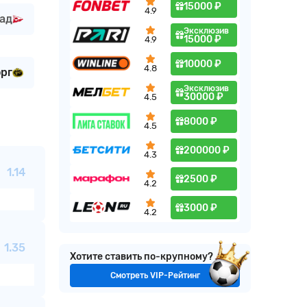
15000 ₽
4.9
ад
Эксклюзив
15000 ₽
4.9
10000 ₽
4.8
рг
Эксклюзив
30000 ₽
4.5
8000 ₽
4.5
200000 ₽
4.3
1.14
2500 ₽
4.2
3000 ₽
4.2
1.35
Хотите ставить по-крупному?
Смотреть VIP-Рейтинг