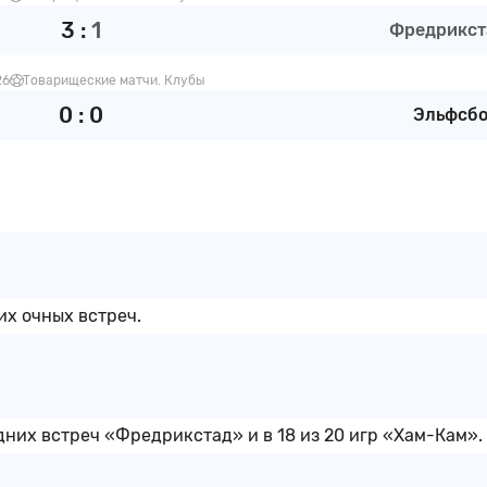
3
:
1
Фредрикст
26
Товарищеские матчи. Клубы
0
:
0
Эльфсбо
их очных встреч.
едних встреч «Фредрикстад» и в 18 из 20 игр «Хам-Кам».