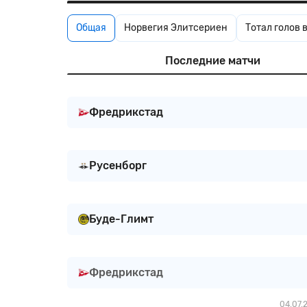
Общая
Норвегия Элитсериен
Тотал голов 
Последние матчи
Фредрикстад
Русенборг
Буде-Глимт
Фредрикстад
04.07.