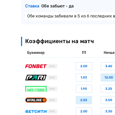
Ставка
Обе забьют - да
Обе команды забивали в 5 из 6 последних 
Коэффициенты на матч
Букмекер
П1
Ничья
2.00
3.40
Live
1.03
12.00
Live
1.95
3.35
Live
2.02
3.50
Live
2.00
3.30
Live