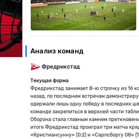
Анализ команд
Фредрикстад
Текущая форма
Фредрикстад занимает 8-ю строчку из 16 ко
назад, по последним встречам демонстриру
одержали лишь одну победу в последних ше
команде закрепиться в верхней части табли
Оборона стала главным камнем преткновения
итоге Фредрикстад проиграл три матча кряд
«Кристиансунну» (0:2) и «Сарпсборгу 08» (