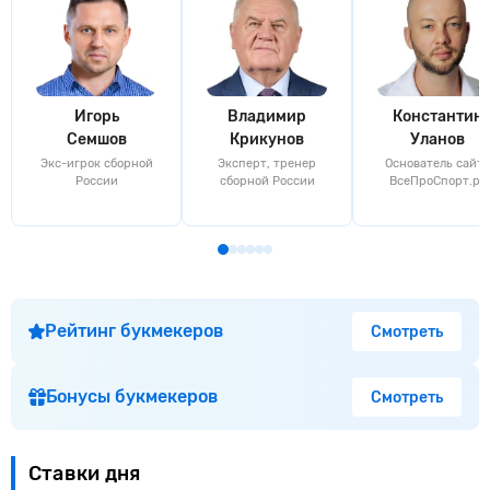
Игорь
Владимир
Константин
Семшов
Крикунов
Уланов
Экс-игрок сборной
Эксперт, тренер
Основатель сайта
России
сборной России
ВсеПроСпорт.ру
Рейтинг букмекеров
Смотреть
Бонусы букмекеров
Смотреть
Ставки дня