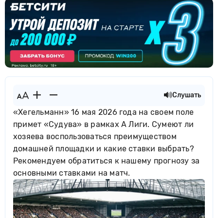
Слушать
«Хегельманн» 16 мая 2026 года на своем поле
примет «Судува» в рамках A Лиги. Сумеют ли
хозяева воспользоваться преимуществом
домашней площадки и какие ставки выбрать?
Рекомендуем обратиться к нашему прогнозу за
основными ставками на матч.