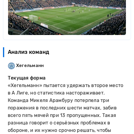
Анализ команд
Хегельманн
Текущая форма
«Хегельманн» пытается удержать второе место
в A Лиге, но статистика настораживает.
Команда Микеля Арамбуру потерпела три
поражения в последних шести матчах, забив
всего пять мячей при 13 пропущенных. Такая
разница говорит о серьёзных проблемах в
обороне, и их нужно срочно решать, чтобы