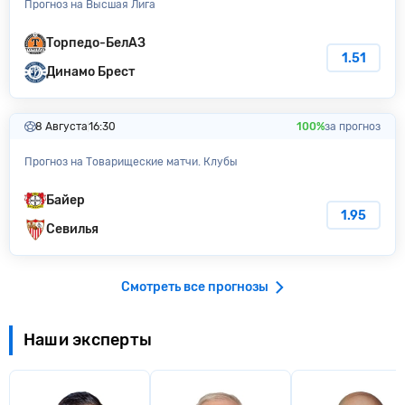
Прогноз на Высшая Лига
Торпедо-БелАЗ
1.51
Динамо Брест
8 Августа
16:30
100%
за прогноз
Прогноз на Товарищеские матчи. Клубы
Байер
1.95
Севилья
Смотреть все прогнозы
Наши эксперты