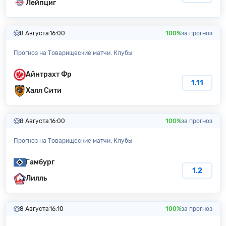
Лейпциг
8 Августа
16:00
100%
за прогноз
Прогноз на Товарищеские матчи. Клубы
Айнтрахт Фр
1.11
Халл Сити
8 Августа
16:00
100%
за прогноз
Прогноз на Товарищеские матчи. Клубы
Гамбург
1.2
Лилль
8 Августа
16:10
100%
за прогноз