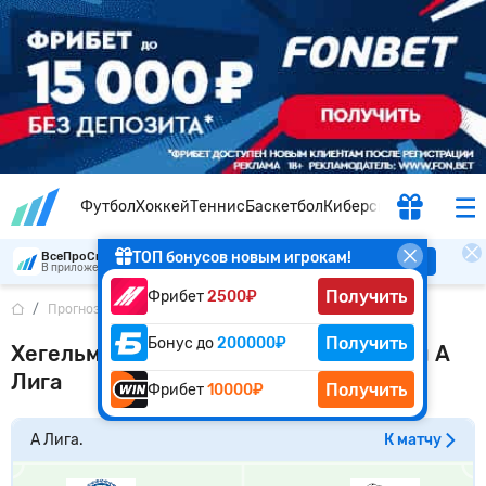
Футбол
Хоккей
Теннис
Баскетбол
Киберспорт
ТОП бонусов новым игрокам!
ВсеПроСпорт
Скачать
В приложении удобнее
Получить
Фрибет
2500₽
Прогнозы
...
Hegelmann - Судува
Получить
Бонус до
200000₽
Хегельманн — Судува: прогноз на матч A
Лига
Получить
Фрибет
10000₽
A Лига.
К матчу