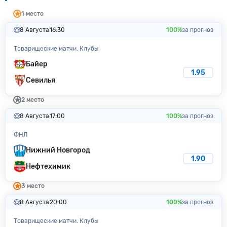
1 место
8 Августа
16:30
100%
за прогноз
Товарищеские матчи. Клубы
Байер
1.95
Севилья
2 место
8 Августа
17:00
100%
за прогноз
ФНЛ
Нижний Новгород
1.90
Нефтехимик
3 место
8 Августа
20:00
100%
за прогноз
Товарищеские матчи. Клубы