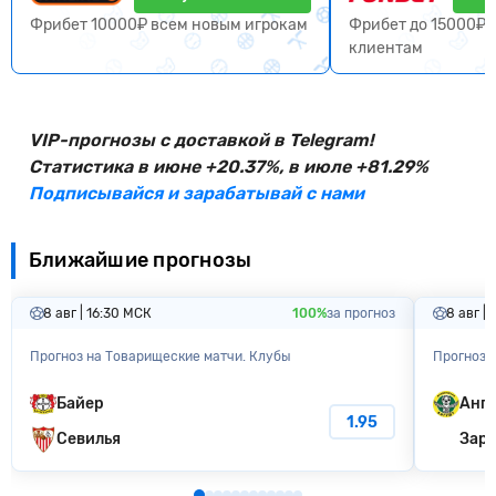
Фрибет 10000₽ всем новым игрокам
Фрибет до 15000₽ 
клиентам
VIP-прогнозы с доставкой в Telegram!
Статистика в июне +20.37%, в июле +81.29%
Подписывайся и зарабатывай с нами
Ближайшие прогнозы
8 авг | 16:30 МСК
100%
за прогноз
8 авг |
Прогноз на Товарищеские матчи. Клубы
Прогноз н
Байер
Анг
1.95
Севилья
Заря