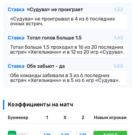
Ставка
«Судува» не проиграет
1.52
«Судува» не проигрывал в 4 из 6 последних
очных встреч.
Ставка
Тотал голов больше 1.5
1.65
Тотал больше 1.5 проходил в 16 из 20 последних
встреч «Хегельманн» и в 12 из 20 игр «Судува».
Ставка
Обе забьют - да
1.80
Обе команды забивали в 3 из 6 последних
встреч «Хегельманн» и в 5 из 6 игр «Судува».
Коэффициенты на матч
Букмекер
1
X
2
Новым игрокам
3.10
3.20
2.18
8 000 ₽
Live