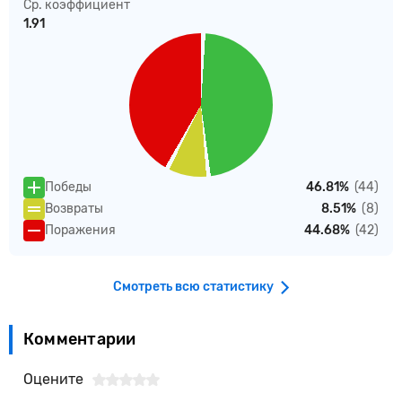
Ср. коэффициент
1.91
Победы
46.81%
(44)
Возвраты
8.51%
(8)
Поражения
44.68%
(42)
Смотреть всю статистику
Комментарии
Оцените