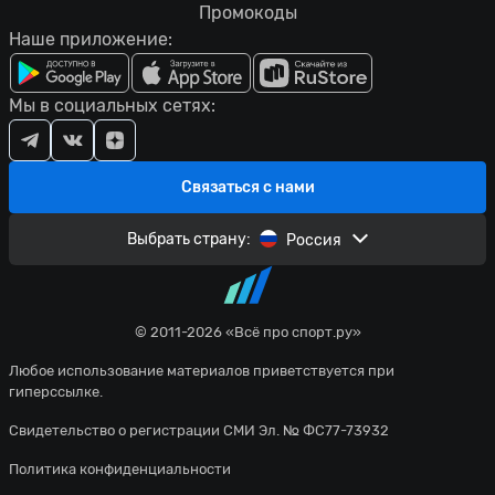
Промокоды
Наше приложение:
Мы в социальных сетях:
Связаться с нами
Выбрать страну:
Россия
© 2011-2026 «Всё про спорт.ру»
Любое использование материалов приветствуется при
гиперссылке.
Свидетельство о регистрации СМИ Эл. № ФС77-73932
Политика конфиденциальности