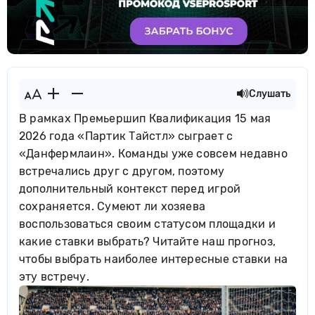
Слушать
В рамках Премьершип Квалификация 15 мая
2026 года «Партик Тайстл» сыграет с
«Данфермлаин». Команды уже совсем недавно
встречались друг с другом, поэтому
дополнительный контекст перед игрой
сохраняется. Сумеют ли хозяева
воспользоваться своим статусом площадки и
какие ставки выбрать? Читайте наш прогноз,
чтобы выбрать наиболее интересные ставки на
эту встречу.