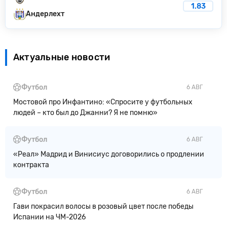
1.83
Андерлехт
Актуальные новости
Футбол
6 АВГ
Мостовой про Инфантино: «Спросите у футбольных
людей – кто был до Джанни? Я не помню»
Футбол
6 АВГ
«Реал» Мадрид и Винисиус договорились о продлении
контракта
Футбол
6 АВГ
Гави покрасил волосы в розовый цвет после победы
Испании на ЧМ-2026