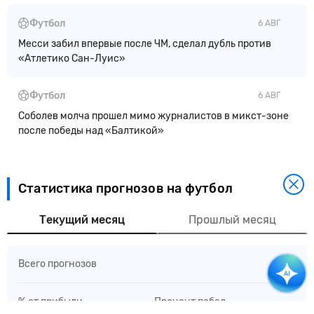
Футбол
6 АВГ
Месси забил впервые после ЧМ, сделал дубль против
«Атлетико Сан-Луис»
Футбол
6 АВГ
Соболев молча прошел мимо журналистов в микст-зоне
после победы над «Балтикой»
Статистика прогнозов на футбол
Текущий месяц
Прошлый месяц
Всего прогнозов
62
% от прибыли
Процент побед