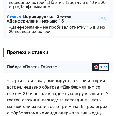
последних встреч «Партик Тайстл» и в 10 из 20
игр «Данфермлаин».
Ставка
Индивидуальный тотал
1.55
«Данфермлаин» меньше 1.5
«Данфермлаин» не пробивал отметку 1.5 в 8 из
20 последних встреч.
Прогноз и ставки
Победа «Партик Тайстл»
1.33
«Партик Тайстл» доминирует в очной истории
встреч, недавно обыграв «Данфермлаин» со
счетом 2:0 и показав надежную игру в защите. У
гостей сложный период: за последние шесть
матчей они забили всего три мяча. В трех играх
с «Эрброатом» команда одержала лишь одну