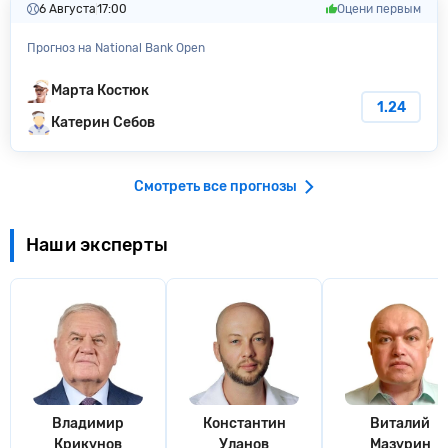
6 Августа
17:00
Оцени первым
Прогноз на National Bank Open
Марта Костюк
1.24
Катерин Себов
Смотреть все прогнозы
Наши эксперты
Владимир
Константин
Виталий
Крикунов
Уланов
Мазурин