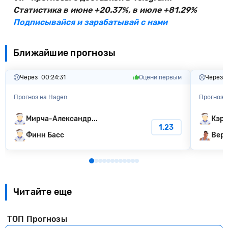
Статистика в июне +20.37%, в июле +81.29%
Подписывайся и зарабатывай с нами
Ближайшие прогнозы
Через
00:24:30
Оцени первым
Через
Прогноз на Hagen
Прогноз 
Мирча-Александр...
Кэро
1.23
Финн Басс
Веро
Читайте еще
ТОП Прогнозы