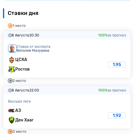
Ставки дня
1 место
8 Августа
20:30
100%
за прогноз
Ставка от эксперта
Виталия Мазуринa
ЦСКА
1.95
Ростов
2 место
8 Августа
22:00
100%
за прогноз
Высшая лига
АЗ
1.92
Ден Хааг
3 место