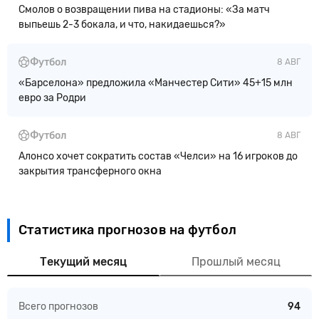
Смолов о возвращении пива на стадионы: «За матч
выпьешь 2-3 бокала, и что, накидаешься?»
Футбол
8 АВГ
«Барселона» предложила «Манчестер Сити» 45+15 млн
евро за Родри
Футбол
8 АВГ
Алонсо хочет сократить состав «Челси» на 16 игроков до
закрытия трансферного окна
Статистика прогнозов на футбол
Текущий месяц
Прошлый месяц
Всего прогнозов
94