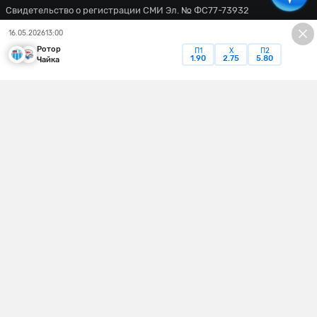
Свидетельство о регистрации СМИ Эл. № ФС77-73932
16.05.2026
13:00
Политика конфиденциальности
Ротор
П1
X
П2
1.90
2.75
5.80
Пользовательское соглашение
Чайка
Все материалы сайта доступны по лицензии
Creative Commons
Attribution 4.0 International
. Вы должны указать имя автора
(создателя) произведения (материала) и стороны атрибуции,
уведомление об авторских правах, название лицензии,
уведомление об оговорке и ссылку на материал, если они
предоставлены вместе с материалом.
Сетевое издание
«ВСЕПРОСПОРТ»
Основатель:
Уланов Константин Сергеевич
Главный редактор:
Мазурин Виталий Владимирович
Адрес редакции:
г. Москва, ул. Лётчика Бабушкина, д. 1, корп. 3, этаж 1, пом. VIII, комн.
7
Телефон: