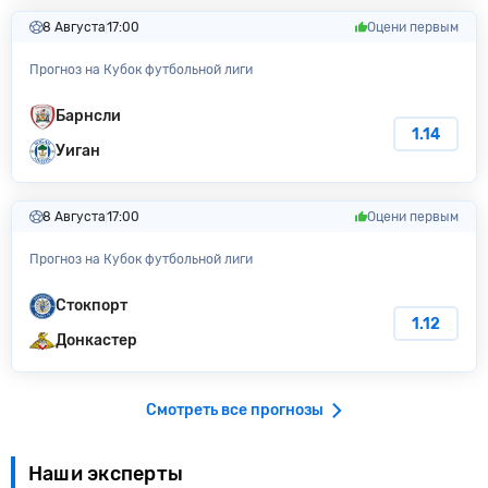
8 Августа
17:00
Оцени первым
Прогноз на Кубок футбольной лиги
Барнсли
1.14
Уиган
8 Августа
17:00
Оцени первым
Прогноз на Кубок футбольной лиги
Стокпорт
1.12
Донкастер
Смотреть все прогнозы
Наши эксперты