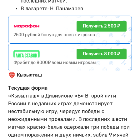
последних матчей.
В лазарете: Н. Панамарев.
Получить 2 500 ₽
2500 рублей бонус для новых игроков
Получить 8 000 ₽
Фрибет до 8000₽ всем новым игрокам
Кызылташ
Текущая форма
«Кызылташ» в Дивизионе «Б» Второй лиги
России в недавних играх демонстрирует
нестабильную игру, чередуя победы с
неожиданными провалами. В последних шести
матчах красно-белые одержали три победы при
одном поражении и двух ничьих, забив 9 мячей