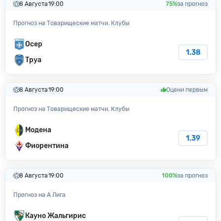
8 Августа
19:00
75%
за прогноз
Прогноз на Товарищеские матчи. Клубы
Осер
1.38
Труа
8 Августа
19:00
Оцени первым
Прогноз на Товарищеские матчи. Клубы
Модена
1.39
Фиорентина
8 Августа
19:00
100%
за прогноз
Прогноз на A Лига
Кауно Жальгирис