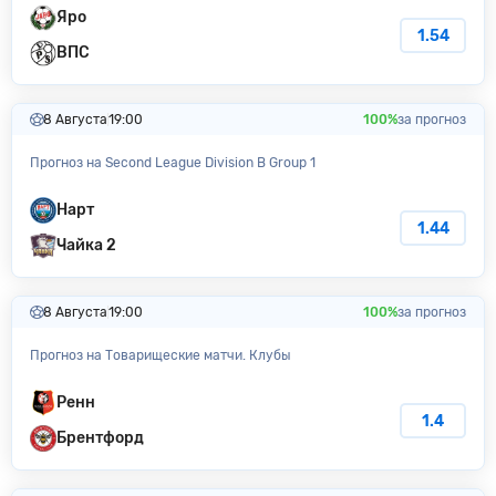
Яро
1.54
ВПС
8 Августа
19:00
100%
за прогноз
Прогноз на Second League Division B Group 1
Нарт
1.44
Чайка 2
8 Августа
19:00
100%
за прогноз
Прогноз на Товарищеские матчи. Клубы
Ренн
1.4
Брентфорд