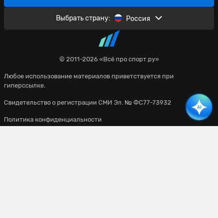
Выбрать страну:
Россия
© 2011-2026 «Всё про спорт.ру»
Любое использование материалов приветствуется при
гиперссылке.
Свидетельство о регистрации СМИ Эл. № ФС77-73932
Политика конфиденциальности
Пользовательское соглашение
Все материалы сайта доступны по лицензии
Creative Commons
Attribution 4.0 International
. Вы должны указать имя автора
(создателя) произведения (материала) и стороны атрибуции,
уведомление об авторских правах, название лицензии,
уведомление об оговорке и ссылку на материал, если они
предоставлены вместе с материалом.