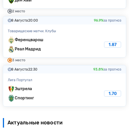
Ден Хааг
2 место
8 Августа
20:00
96.9%
за прогноз
Товарищеские матчи. Клубы
Ференцварош
1.87
Реал Мадрид
3 место
8 Августа
22:30
93.8%
за прогноз
Лига Португал
Эштрела
1.70
Спортинг
Актуальные новости