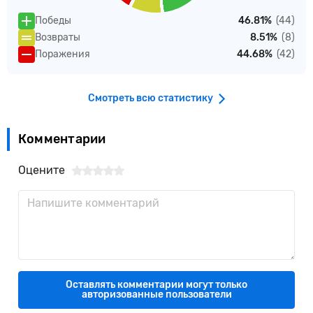
Победы
46.81%
(44)
Возвраты
8.51%
(8)
Поражения
44.68%
(42)
Смотреть всю статистику
Комментарии
Оцените
Оставлять комментарии могут только
авторизованные пользователи