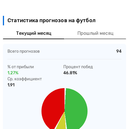
Статистика прогнозов на футбол
Текущий месяц
Прошлый месяц
Всего прогнозов
94
% от прибыли
Процент побед
1.27%
46.81%
Ср. коэффициент
1.91