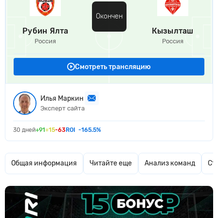
Окончен
Рубин Ялта
Кызылташ
Россия
Россия
Смотреть трансляцию
Илья Маркин
Эксперт сайта
30 дней
+91
=15
-63
ROI
-165.5%
Общая информация
Читайте еще
Анализ команд
Ст