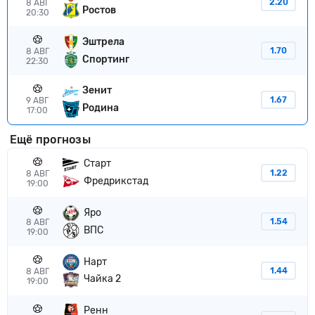
2.20
8 АВГ
Ростов
20:30
Эштрела
1.70
8 АВГ
Спортинг
22:30
Зенит
1.67
9 АВГ
Родина
17:00
Ещё прогнозы
Старт
1.22
8 АВГ
Фредрикстад
19:00
Яро
1.54
8 АВГ
ВПС
19:00
Нарт
1.44
8 АВГ
Чайка 2
19:00
Ренн