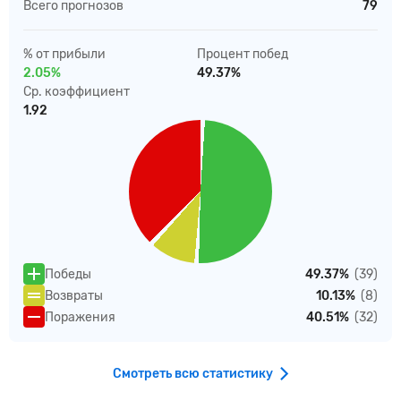
Всего прогнозов
79
% от прибыли
Процент побед
2.05%
49.37%
Ср. коэффициент
1.92
Победы
49.37%
(39)
Возвраты
10.13%
(8)
Поражения
40.51%
(32)
Смотреть всю статистику