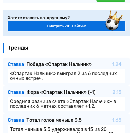
Хотите ставить по-крупному?
Смотреть VIP-Рейтинг
Тренды
Ставка
Победа «Спартак Нальчик»
1.24
«Спартак Нальчик» выиграл 2 из 6 последних
очных встреч.
Ставка
Фора «Спартак Нальчик» (-1)
2.15
Средняя разница счета «Спартак Нальчик» в
последних 6 матчах составляет +1.2.
Ставка
Тотал голов меньше 3.5
1.65
Тотал меньше 3.5 удерживался в 15 из 20