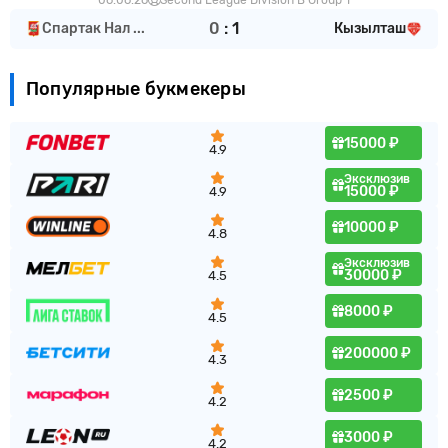
0
:
1
Спартак Нал ...
Кызылташ
Популярные букмекеры
15000 ₽
4.9
Эксклюзив
15000 ₽
4.9
10000 ₽
4.8
Эксклюзив
30000 ₽
4.5
8000 ₽
4.5
200000 ₽
4.3
2500 ₽
4.2
3000 ₽
4.2