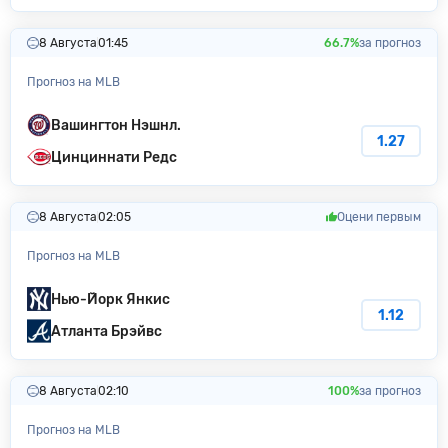
8 Августа
01:45
66.7%
за прогноз
Прогноз на MLB
Вашингтон Нэшнл.
1.27
Цинциннати Редс
8 Августа
02:05
Оцени первым
Прогноз на MLB
Нью-Йорк Янкис
1.12
Атланта Брэйвс
8 Августа
02:10
100%
за прогноз
Прогноз на MLB