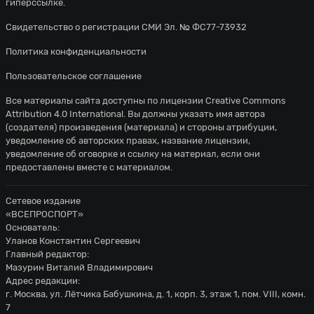
гиперссылке.
Свидетельство о регистрации СМИ Эл. № ФС77-73932
Политика конфиденциальности
Пользовательское соглашение
Все материалы сайта доступны по лицензии
Creative Commons
Attribution 4.0 International
. Вы должны указать имя автора
(создателя) произведения (материала) и стороны атрибуции,
уведомление об авторских правах, название лицензии,
уведомление об оговорке и ссылку на материал, если они
предоставлены вместе с материалом.
Сетевое издание
«ВСЕПРОСПОРТ»
Основатель:
Уланов Константин Сергеевич
Главный редактор:
Мазурин Виталий Владимирович
Адрес редакции:
г. Москва, ул. Лётчика Бабушкина, д. 1, корп. 3, этаж 1, пом. VIII, комн.
7