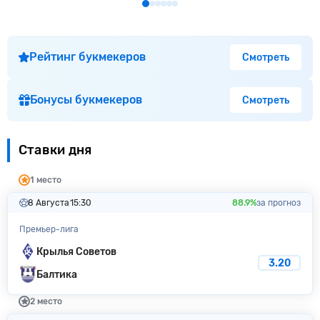
Рейтинг букмекеров
Смотреть
Бонусы букмекеров
Смотреть
Ставки дня
1 место
8 Августа
15:30
88.9%
за прогноз
Премьер-лига
Крылья Советов
3.20
Балтика
2 место