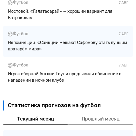
Футбол
7 АВГ
Мостовой: «Галатасарай» — хороший вариант для
Батракова»
Футбол
7 АВГ
Непомнящий: «Санкции мешают Сафонову стать лучшим
вратарём мира»
Футбол
7 АВГ
Игрок сборной Англии Тоуни предъявили обвинение в
нападении в ночном клубе
Статистика прогнозов на футбол
Текущий месяц
Прошлый месяц