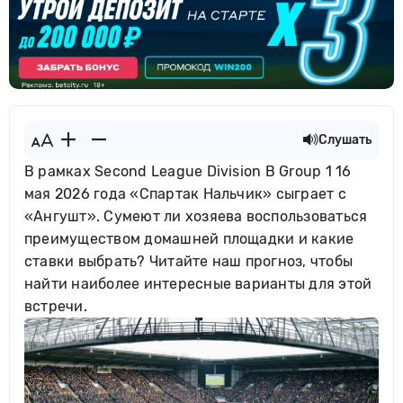
Слушать
В рамках Second League Division B Group 1 16
мая 2026 года «Спартак Нальчик» сыграет с
«Ангушт». Сумеют ли хозяева воспользоваться
преимуществом домашней площадки и какие
ставки выбрать? Читайте наш прогноз, чтобы
найти наиболее интересные варианты для этой
встречи.