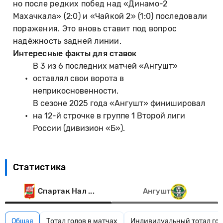
но после редких побед над «Динамо-2
Махачкала» (2:0) и «Чайкой 2» (1:0) последовали
поражения. Это вновь ставит под вопрос
надёжность задней линии.
Интересные факты для ставок
В 3 из 6 последних матчей «Ангушт»
оставлял свои ворота в
неприкосновенности.
В сезоне 2025 года «Ангушт» финишировал
на 12-й строчке в группе 1 Второй лиги
России (дивизион «Б»).
Статистика
Спартак Нал ...
Ангушт
Общая
Тотал голов в матчах
Индивидуальный тотал гол