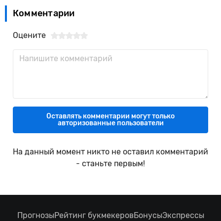
Комментарии
Оцените
Оставлять комментарии могут только
авторизованные пользователи
На данный момент никто не оставил комментарий
- станьте первым!
Прогнозы
Рейтинг букмекеров
Бонусы
Экспрессы