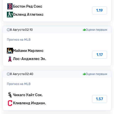
Бостон Ред Сокс
1.19
Окленд Атлетикс
8 Августа
02:10
Оцени первым
Прогноз на MLB
Майами Марлинс
1.17
Лос-Анджелес Эн.
8 Августа
02:40
Оцени первым
Прогноз на MLB
Чикаго Уайт Сок.
1.57
Кливленд Индиан.