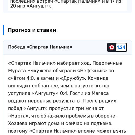
последних встреч «Спартак Нальчик» и в 17 из
20 игр «Ангушт».
Прогноз и ставки
Победа «Спартак Нальчик»
1.24
«Спартак Нальчик» набирает ход. Подопечные
Мурата Емкужева обыграли «Нефтяник» со
счётом 4:0, а затем и «Дружбу». Команда
выглядит собраннее, чем в августе, когда
уступила «Ангушту» 0:4. Гости из Магаса
выдают неровные результаты. После редких
побед «Ангушт» пропустил три мяча от
«Нарта», что обнажило проблемы в обороне.
Хозяева играют дома и сейчас на подъеме,
поэтому «Спартак Нальчик» вполне может взять