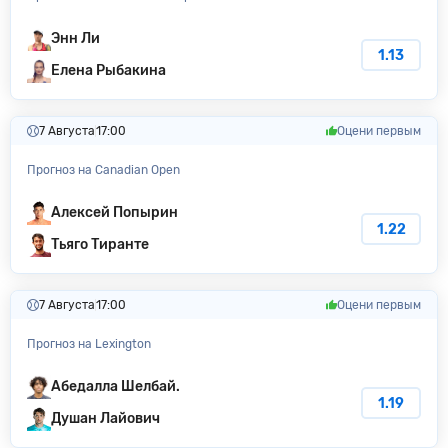
Энн Ли
1.13
Елена Рыбакина
7 Августа
17:00
Оцени первым
Прогноз на Canadian Open
Алексей Попырин
1.22
Тьяго Тиранте
7 Августа
17:00
Оцени первым
Прогноз на Lexington
Абедалла Шелбай.
1.19
Душан Лайович