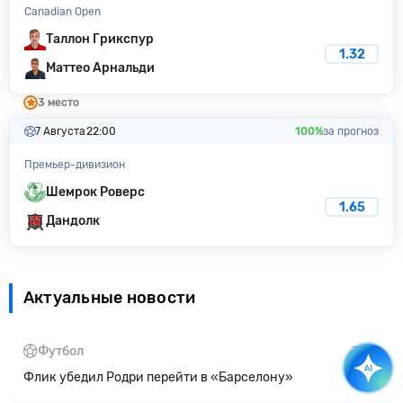
Canadian Open
Таллон Грикспур
1.32
Маттео Арнальди
3 место
7 Августа
22:00
100%
за прогноз
Премьер-дивизион
Шемрок Роверс
1.65
Дандолк
Актуальные новости
Футбол
7 АВГ
Флик убедил Родри перейти в «Барселону»