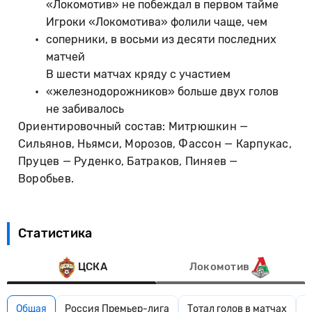
«Локомотив» не побеждал в первом тайме
Игроки «Локомотива» фолили чаще, чем
соперники, в восьми из десяти последних
матчей
В шести матчах кряду с участием
«железнодорожников» больше двух голов
не забивалось
Ориентировочный состав: Митрюшкин —
Сильянов, Ньямси, Морозов, Фассон — Карпукас,
Пруцев — Руденко, Батраков, Пиняев —
Воробьев.
Статистика
ЦСКА
Локомотив
Общая
Россия Премьер-лига
Тотал голов в матчах
И