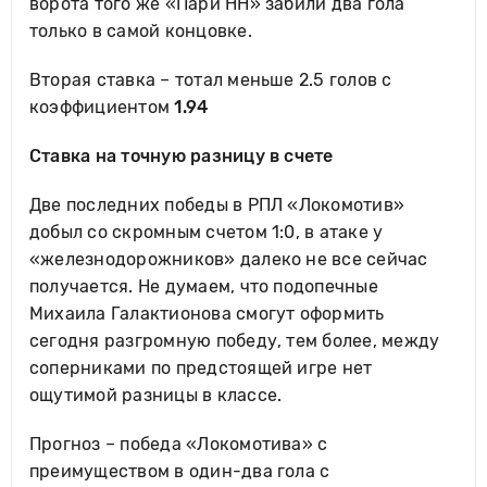
ворота того же «Пари НН» забили два гола
только в самой концовке.
Вторая ставка – тотал меньше 2.5 голов с
коэффициентом
1.94
Ставка на точную разницу в счете
Две последних победы в РПЛ «Локомотив»
добыл со скромным счетом 1:0, в атаке у
«железнодорожников» далеко не все сейчас
получается. Не думаем, что подопечные
Михаила Галактионова смогут оформить
сегодня разгромную победу, тем более, между
соперниками по предстоящей игре нет
ощутимой разницы в классе.
Прогноз – победа «Локомотива» с
преимуществом в один-два гола с