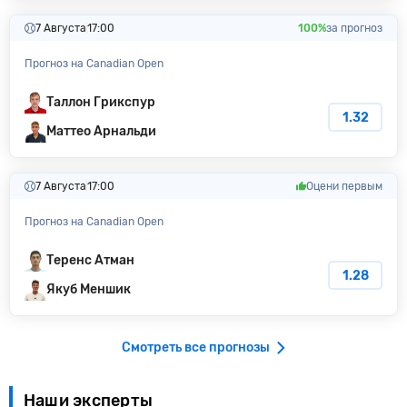
7 Августа
17:00
100%
за прогноз
Прогноз на Canadian Open
Таллон Грикспур
1.32
Маттео Арнальди
7 Августа
17:00
Оцени первым
Прогноз на Canadian Open
Теренс Атман
1.28
Якуб Меншик
Смотреть все прогнозы
Наши эксперты