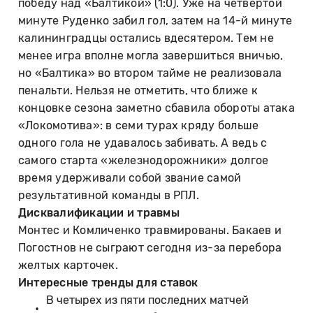
победу над «Балтикой» (1:0). Уже на четвертой
минуте Руденко забил гол, затем на 14-й минуте
калининградцы остались вдесятером. Тем не
менее игра вполне могла завершиться вничью,
но «Балтика» во втором тайме не реализовала
пенальти. Нельзя не отметить, что ближе к
концовке сезона заметно сбавила обороты атака
«Локомотива»: в семи турах кряду больше
одного гола не удавалось забивать. А ведь с
самого старта «железнодорожники» долгое
время удерживали собой звание самой
результативной команды в РПЛ.
Дисквалификации и травмы
Монтес и Комличенко травмированы. Бакаев и
Погостнов не сыграют сегодня из-за перебора
желтых карточек.
Интересные тренды для ставок
В четырех из пяти последних матчей