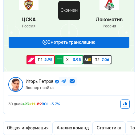
Окончен
ЦСКА
Локомотив
Россия
Россия
Смотреть трансляцию
П1
2.95
Х
3.95
П2
7.06
Игорь Петров
Эксперт сайта
30 дней
+93
=11
-89
ROI
-3.7%
Общая информация
Анализ команд
Статистика
Поп