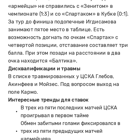
«армейцы» не справились с «Зенитом» в
чемпионате (1:3) и со «Спартаком» в Кубке (0:1).
За тур до финиша подопечные Игдисамова
занимают пятое место в таблице. Есть
возможность догнать по очкам «Спартак» с
четвертой позиции, отставание составляет три
балла. При этом позади на расстоянии в два
очка находится «Балтика».
Дисквалификации и травмы
В списке травмированных у ЦСКА Глебов,
Акинфеев и Мойзес. Под вопросом выход на
поле Кармо.
Интересные тренды для ставок
В трех из пяти последних матчей ЦСКА
проигрывал в первом тайме
Обмен забитыми голами фиксировался в
трех из пяти предыдущих матчей
«армейцев»