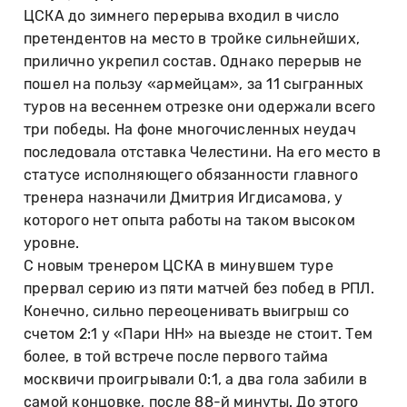
ЦСКА до зимнего перерыва входил в число
претендентов на место в тройке сильнейших,
прилично укрепил состав. Однако перерыв не
пошел на пользу «армейцам», за 11 сыгранных
туров на весеннем отрезке они одержали всего
три победы. На фоне многочисленных неудач
последовала отставка Челестини. На его место в
статусе исполняющего обязанности главного
тренера назначили Дмитрия Игдисамова, у
которого нет опыта работы на таком высоком
уровне.
С новым тренером ЦСКА в минувшем туре
прервал серию из пяти матчей без побед в РПЛ.
Конечно, сильно переоценивать выигрыш со
счетом 2:1 у «Пари НН» на выезде не стоит. Тем
более, в той встрече после первого тайма
москвичи проигрывали 0:1, а два гола забили в
самой концовке, после 88-й минуты. До этого