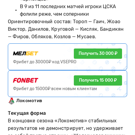
В 9 из 11 последних матчей игроки ЦСКА
фолили реже, чем соперники
Ориентировочный состав: Тороп — Гаич, Жоао
Виктор, Данилов, Круговой — Кисляк, Бандикян
— Фиров, Обляков, Козлов — Мусаев.
Получить 30 000 ₽
Фрибет до 30000₽ код VSEPRO
Получить 15 000 ₽
Фрибет до 15000₽ всем новым клиентам
Локомотив
Текущая форма
В концовке сезона «Локомотив» стабильных
результатов не демонстрирует, но удерживает