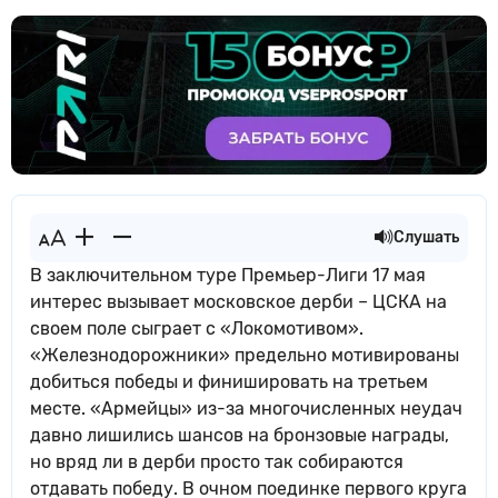
Слушать
В заключительном туре Премьер-Лиги 17 мая
интерес вызывает московское дерби – ЦСКА на
своем поле сыграет с «Локомотивом».
«Железнодорожники» предельно мотивированы
добиться победы и финишировать на третьем
месте. «Армейцы» из-за многочисленных неудач
давно лишились шансов на бронзовые награды,
но вряд ли в дерби просто так собираются
отдавать победу. В очном поединке первого круга