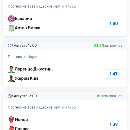
Прогноз на Товарищеские матчи. Клубы
Бавария
1.80
Астон Вилла
7 Августа
15:00
33.3%
за прогноз
Прогноз на Hagen
Лоренцо Джустин.
1.47
Жером Ким
7 Августа
16:00
80%
за прогноз
Прогноз на Товарищеские матчи. Клубы
Монца
1.39
Падова