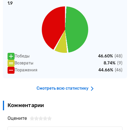
1.9
Победы
46.60%
(48)
Возвраты
8.74%
(9)
Поражения
44.66%
(46)
Смотреть всю статистику
Комментарии
Оцените