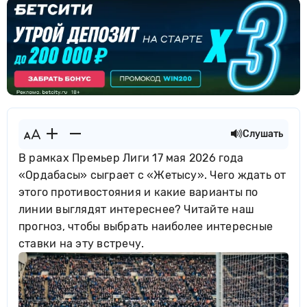
Слушать
В рамках Премьер Лиги 17 мая 2026 года
«Ордабасы» сыграет с «Жетысу». Чего ждать от
этого противостояния и какие варианты по
линии выглядят интереснее? Читайте наш
прогноз, чтобы выбрать наиболее интересные
ставки на эту встречу.