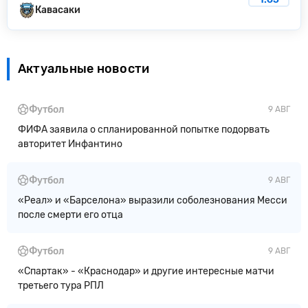
Кавасаки
Актуальные новости
Футбол
9 АВГ
ФИФА заявила о спланированной попытке подорвать
авторитет Инфантино
Футбол
9 АВГ
«Реал» и «Барселона» выразили соболезнования Месси
после смерти его отца
Футбол
9 АВГ
«Спартак» - «Краснодар» и другие интересные матчи
третьего тура РПЛ