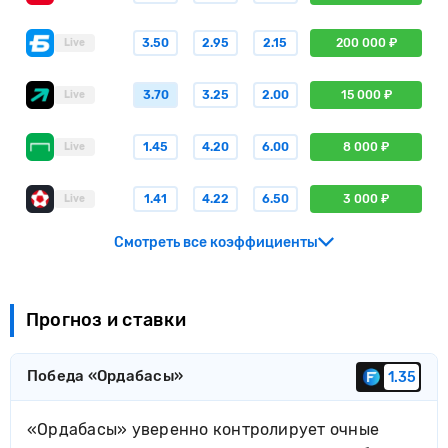
3.50
2.95
2.15
200 000 ₽
Live
3.70
3.25
2.00
15 000 ₽
Live
1.45
4.20
6.00
8 000 ₽
Live
1.41
4.22
6.50
3 000 ₽
Live
Смотреть все коэффициенты
Прогноз и ставки
Победа «Ордабасы»
1.35
«Ордабасы» уверенно контролирует очные