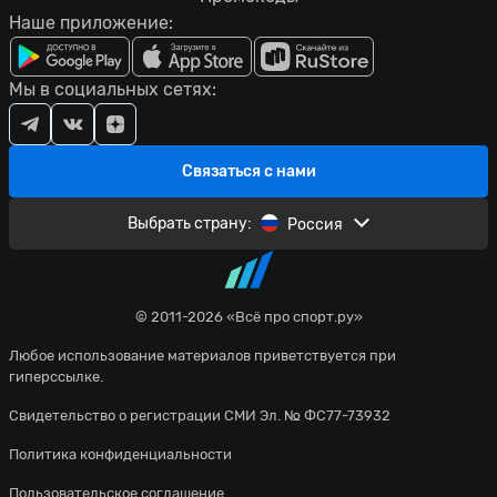
Наше приложение:
Мы в социальных сетях:
Связаться с нами
Выбрать страну:
Россия
© 2011-2026 «Всё про спорт.ру»
Любое использование материалов приветствуется при
гиперссылке.
Свидетельство о регистрации СМИ Эл. № ФС77-73932
Политика конфиденциальности
Пользовательское соглашение