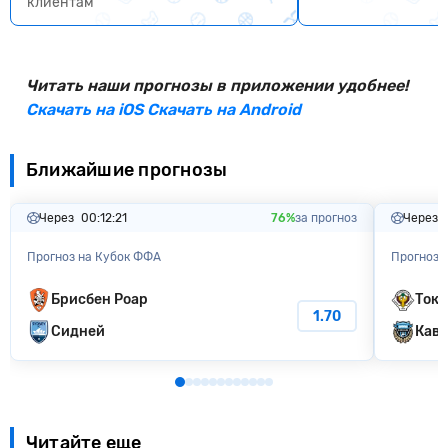
клиентам
Читать наши прогнозы в приложении удобнее!
Скачать на iOS
Скачать на Android
Ближайшие прогнозы
Через
00:12:19
76%
за прогноз
Через
Прогноз на Кубок ФФА
Прогноз н
Брисбен Роар
Токи
1.70
Сидней
Кава
Читайте еще