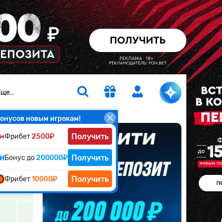
Еще…
онусов новым игрокам!
Получить
Фрибет
2500₽
Получить
Бонус до
200000₽
атчу
Получить
Фрибет
10000₽