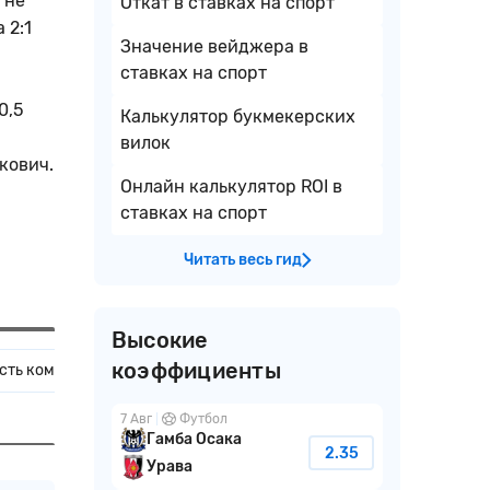
 не
Откат в ставках на спорт
 2:1
Значение вейджера в
ставках на спорт
0,5
Калькулятор букмекерских
вилок
кович.
Онлайн калькулятор ROI в
ставках на спорт
Читать весь гид
Высокие
коэффициенты
сть команд в личных встречах
Домашние и гостевые матчи
7 Авг
Футбол
Гамба Осака
2.35
Урава