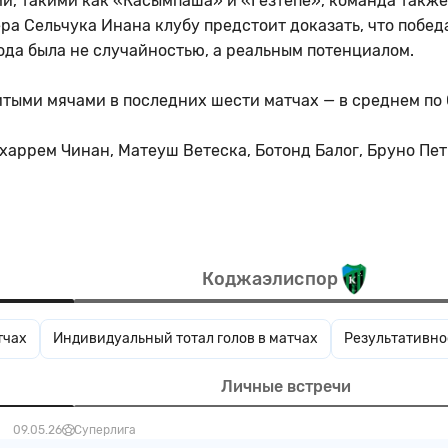
ами, такими как «Касымпаша» и «Гезтепе», команда также
ра Сельчука Инана клубу предстоит доказать, что победа
ода была не случайностью, а реальным потенциалом.
тыми мячами в последних шести матчах — в среднем по 
харрем Чинан, Матеуш Ветеска, Ботонд Балог, Бруно Пет
Коджаэлиспор
тчах
Индивидуальный тотал голов в матчах
Результативно
Личные встречи
09.05.26
Суперлига