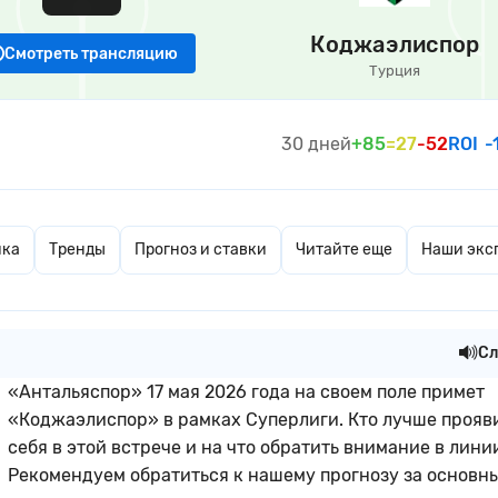
Коджаэлиспор
Смотреть трансляцию
Турция
30 дней
+85
=27
-52
ROI
-
ика
Тренды
Прогноз и ставки
Читайте еще
Наши экс
Сл
«Антальяспор» 17 мая 2026 года на своем поле примет
«Коджаэлиспор» в рамках Суперлиги. Кто лучше прояв
себя в этой встрече и на что обратить внимание в лини
Рекомендуем обратиться к нашему прогнозу за основн