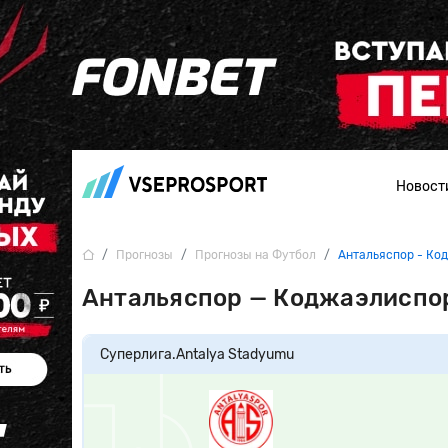
Новост
Прогнозы
Прогнозы на Футбол
Антальяспор - Ко
Антальяспор — Коджаэлиспор
Суперлига.
Antalya Stadyumu