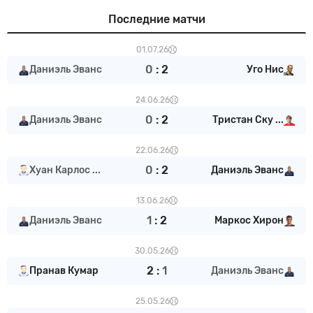
Последние матчи
01.07.26
0
:
2
Даниэль Эванс
Уго Нис
24.06.26
0
:
2
Даниэль Эванс
Тристан Ску ...
22.06.26
0
:
2
Хуан Карлос ...
Даниэль Эванс
13.06.26
1
:
2
Даниэль Эванс
Маркос Хирон
30.05.26
2
:
1
Пранав Кумар
Даниэль Эванс
25.05.26