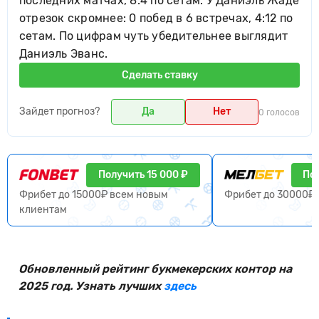
последних матчах, 8:4 по сетам. У Даниэль Жаде
отрезок скромнее: 0 побед в 6 встречах, 4:12 по
сетам. По цифрам чуть убедительнее выглядит
Даниэль Эванс.
Сделать ставку
Зайдет прогноз?
Да
Нет
0 голосов
Получить 15 000 ₽
Пол
Фрибет до 15000₽ всем новым
Фрибет до 30000₽ 
клиентам
Обновленный рейтинг букмекерских контор на
2025 год. Узнать лучших
здесь