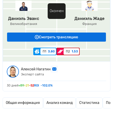
Окончен
Даниэль Эванс
Даниэль Жаде
Великобритания
Франция
Смотреть трансляцию
П1
3.80
П2
1.53
Алексей Нагатин
Эксперт сайта
30 дней
+89
=21
-52
ROI
-102.0%
Общая информация
Анализ команд
Статистика
Поп