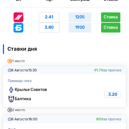
2.41
1205
Ставка
3.80
1900
Ставка
Ставки дня
1 место
8 Августа
15:30
91.7%
за прогноз
Премьер-лига
Крылья Советов
3.20
Балтика
2 место
8 Августа
18:00
80%
за прогноз