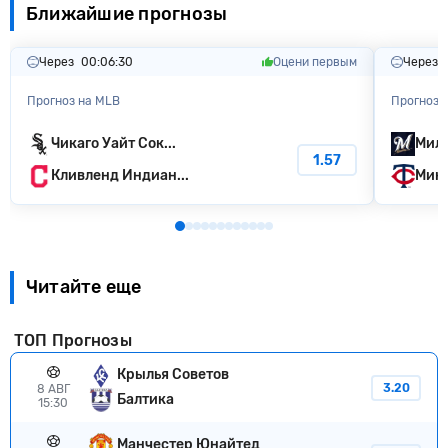
Ближайшие прогнозы
Через
00:06:29
Оцени первым
Через
Прогноз на MLB
Прогноз 
Чикаго Уайт Сок...
Мил
1.57
Кливленд Индиан...
Минн
Читайте еще
ТОП Прогнозы
Крылья Советов
3.20
8 АВГ
Балтика
15:30
Манчестер Юнайтед