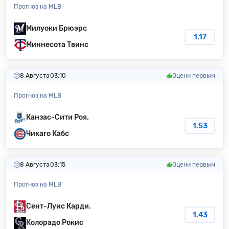
Прогноз на MLB
Милуоки Бpюэpc
1.17
Миннесота Твинс
8 Августа
03:10
Оцени первым
Прогноз на MLB
Канзас-Сити Poя.
1.53
Чикаго Кабс
8 Августа
03:15
Оцени первым
Прогноз на MLB
Сент-Луис Карди.
1.43
Колорадо Poкиc