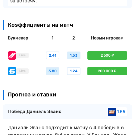
за встречу.
Коэффициенты на матч
Букмекер
1
2
Новым игрокам
2.41
1.53
2 500 ₽
Live
3.80
1.24
200 000 ₽
Live
Прогноз и ставки
Победа Даниэль Эванс
1.55
Даниэль Эванс подходит к матчу с 4 победы в 6