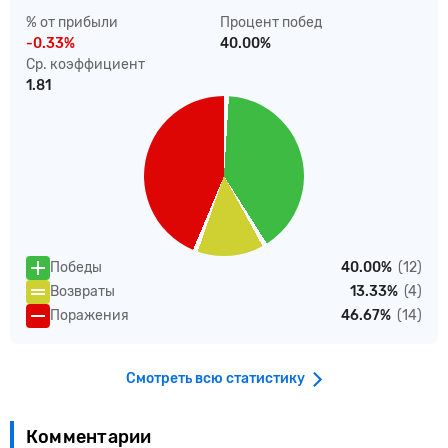
% от прибыли
Процент побед
-0.33%
40.00%
Ср. коэффициент
1.81
Победы
40.00%
(12)
Возвраты
13.33%
(4)
Поражения
46.67%
(14)
Смотреть всю статистику
Комментарии