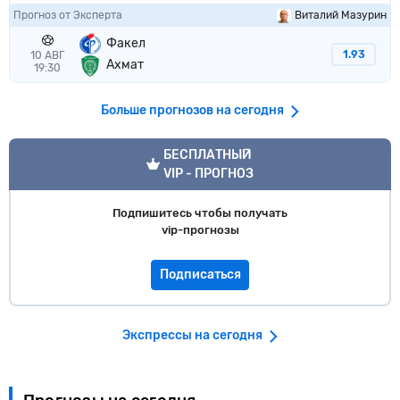
Прогноз от Эксперта
Виталий Мазурин
Факел
1.93
10 АВГ
Ахмат
19:30
Больше прогнозов на сегодня
VIP прогноз
БЕСПЛАТНЫЙ
VIP - ПРОГНОЗ
Подпишитесь чтобы получать
vip-прогнозы
Подписаться
Экспрессы на сегодня