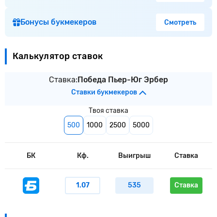
Бонусы букмекеров
Смотреть
Калькулятор ставок
Ставка:
Победа Пьер-Юг Эрбер
Ставки букмекеров
Твоя ставка
500
1000
2500
5000
БК
Кф.
Выигрыш
Ставка
1.07
535
Ставка