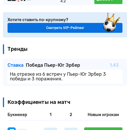
4.2
Хотите ставить по-крупному?
Смотреть VIP-Рейтинг
Тренды
Ставка
Победа Пьер-Юг Эрбер
1.43
На отрезке из 6 встреч у Пьер-Юг Эрбер 3
победы и 3 поражения.
Коэффициенты на матч
Букмекер
1
2
Новым игрокам