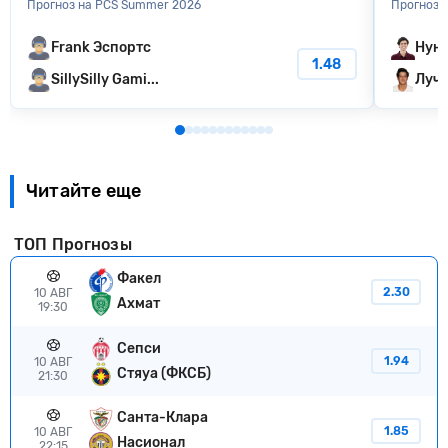
Прогноз на PCS Summer 2026
Прогноз 
Frank Эспортс
Нун
1.48
SillySilly Gami...
Луча
Читайте еще
ТОП Прогнозы
Факел
2.30
10 АВГ
Ахмат
19:30
Сепси
1.94
10 АВГ
Стяуа (ФКСБ)
21:30
Санта-Клара
1.85
10 АВГ
Насионал
22:15