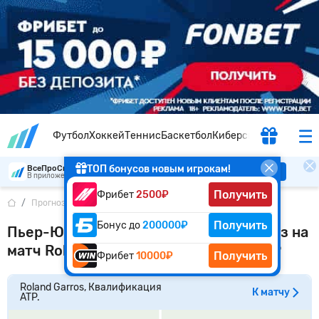
Футбол
Хоккей
Теннис
Баскетбол
Киберспорт
ТОП бонусов новым игрокам!
ВсеПроСпорт
Скачать
В приложении удобнее
Получить
Фрибет
2500₽
Прогнозы
...
Пьер-Юг Эрбер - Каичи Учида
Получить
Бонус до
200000₽
Пьер-Юг Эрбер — Каичи Учида: прогноз на
матч Roland Garros, Квалификация ATP
Получить
Фрибет
10000₽
Roland Garros, Квалификация
К матчу
ATP.