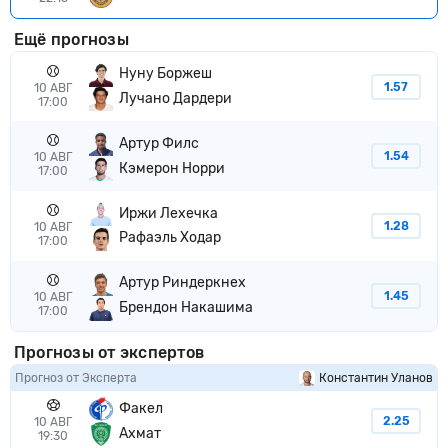
Ещё прогнозы
Нуну Боржеш
1.57
10 АВГ
Лучано Дардери
17:00
Артур Филс
1.54
10 АВГ
Кэмерон Норри
17:00
Иржи Лехечка
1.28
10 АВГ
Рафаэль Ходар
17:00
Артур Риндеркнех
1.45
10 АВГ
Брендон Накашима
17:00
Прогнозы от экспертов
Прогноз от Эксперта
Константин Уланов
Факел
2.25
10 АВГ
Ахмат
19:30