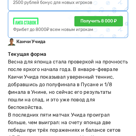
2500 рублей бонус для новых игроков
Получить 8 000 ₽
Фрибет до 8000₽ всем новым игрокам
Каичи Учида
Текущая форма
Весна для японца стала проверкой на прочность
после яркого начала года. В январе-феврале
Каичи Учида показывал уверенный теннис,
добравшись до полуфинала в Пусане и 1/8
финала в Унине, но сейчас его результаты
пошли на спад, и это уже повод для
беспокойства.
В последних пяти матчах Учида проиграл
больше, чем выиграл: на счету японца две
победы при трёх поражениях и балансе сетов