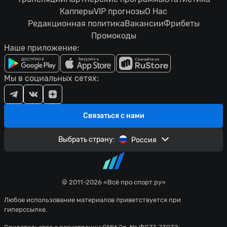
Капперы
VIP прогнозы
О Нас
Редакционная политика
Вакансии
Фрибеты
Промокоды
Наше приложение:
Мы в социальных сетях:
Связаться с нами
Выбрать страну:
Россия
© 2011-2026 «Всё про спорт.ру»
Любое использование материалов приветствуется при
гиперссылке.