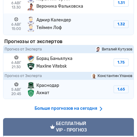
1.31
6 АВГ
Вероника Фальковска
13:30
Адмир Календер
1.32
6 АВГ
Теймен Лоф
15:00
Прогнозы от экспертов
Прогноз от Эксперта
Виталий Кутузов
Борац Баньялука
1.75
6 АВГ
Maxline Vitebsk
21:30
Прогноз от Эксперта
Константин Уланов
Краснодар
1.65
5 АВГ
Ахмат
20:45
Больше прогнозов на сегодня
VIP прогноз
БЕСПЛАТНЫЙ
VIP - ПРОГНОЗ