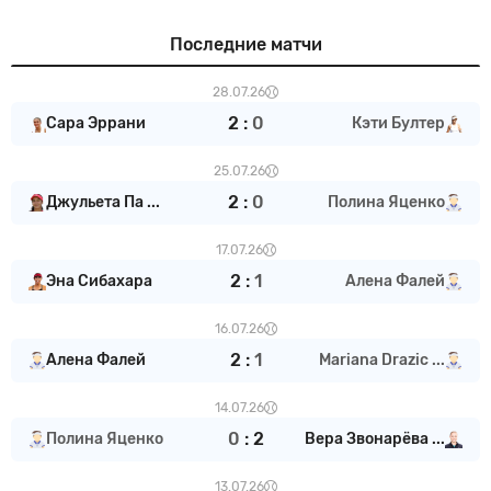
Последние матчи
28.07.26
2
:
0
Сара Эррани
Кэти Бултер
25.07.26
2
:
0
Джульета Па ...
Полина Яценко
17.07.26
2
:
1
Эна Сибахара
Алена Фалей
16.07.26
2
:
1
Алена Фалей
Mariana Drazic ...
14.07.26
0
:
2
Полина Яценко
Вера Звонарёва ...
13.07.26