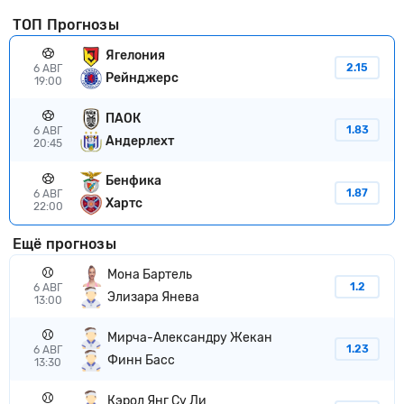
ТОП Прогнозы
Ягелония
2.15
6 АВГ
Рейнджерс
19:00
ПАОК
1.83
6 АВГ
Андерлехт
20:45
Бенфика
1.87
6 АВГ
Хартс
22:00
Ещё прогнозы
Мона Бартель
1.2
6 АВГ
Элизара Янева
13:00
Мирча-Александру Жекан
1.23
6 АВГ
Финн Басс
13:30
Кэрол Янг Су Ли