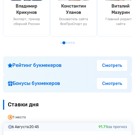
Владимир
Константин
Виталий
Крикунов
Уланов
Мазурин
Эксперт, тренер
Основатель сайта
Главный редакто
сборной России
ВсеПроСпорт.ру
сайта
Рейтинг букмекеров
Смотреть
Бонусы букмекеров
Смотреть
Ставки дня
1 место
6 Августа
20:45
91.7%
за прогноз