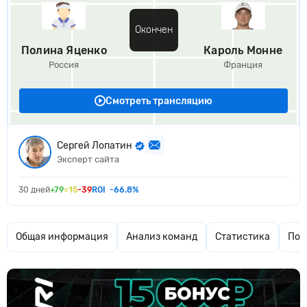
Окончен
Полина Яценко
Кароль Монне
Россия
Франция
Смотреть трансляцию
Сергей Лопатин
Эксперт сайта
30 дней
+79
=15
-39
ROI
-66.8%
Общая информация
Анализ команд
Статистика
Поп