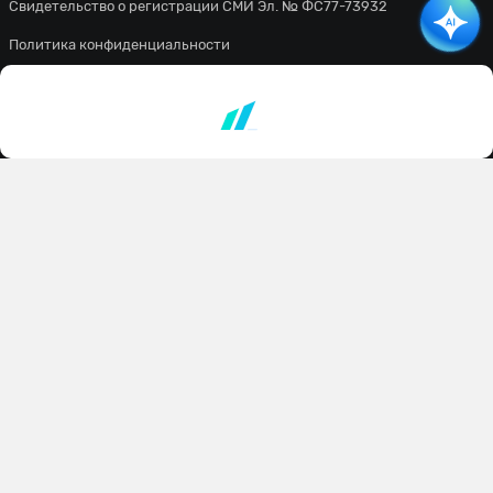
Свидетельство о регистрации СМИ Эл. № ФС77-73932
Политика конфиденциальности
Пользовательское соглашение
Все материалы сайта доступны по лицензии
Creative Commons
Attribution 4.0 International
. Вы должны указать имя автора
(создателя) произведения (материала) и стороны атрибуции,
уведомление об авторских правах, название лицензии,
уведомление об оговорке и ссылку на материал, если они
предоставлены вместе с материалом.
Сетевое издание
«ВСЕПРОСПОРТ»
Основатель:
Уланов Константин Сергеевич
Главный редактор:
Мазурин Виталий Владимирович
Адрес редакции:
г. Москва, ул. Лётчика Бабушкина, д. 1, корп. 3, этаж 1, пом. VIII, комн.
7
Телефон:
+7 (962) 976-32-41