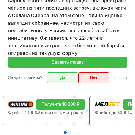
Кароль Монне сейчас в просадке: она проиграла
четыре из пяти последних встреч, включая матч
с Солана Сиерра. На этом фоне Полина Яценко
выглядит собраннее, несмотря на свою
нестабильность. Россиянка способна забрать
инициативу. Ожидается, что 22-летняя
теннисистка выиграет матч без лишней борьбы,
опираясь на текущую форму.
Сделать ставку
Зайдет прогноз?
Да
Нет
0 голосов
Получить 10 000 ₽
Пол
Фрибет 10000₽ всем новым игрокам
Фрибет до 30000₽ 