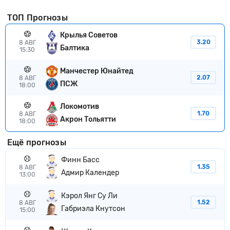
ТОП Прогнозы
Крылья Советов
3.20
8 АВГ
Балтика
15:30
Манчестер Юнайтед
2.07
8 АВГ
ПСЖ
18:00
Локомотив
1.70
8 АВГ
Акрон Тольятти
18:00
Ещё прогнозы
Финн Басс
1.35
8 АВГ
Адмир Календер
13:00
Кэрол Янг Су Ли
1.52
8 АВГ
Габриэла Кнутсон
15:00