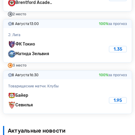
Brentford Acade..
2 место
8 Августа
13:00
100%
за прогноз
J. Лига
ФК Токио
1.35
Матида Зельвия
3 место
8 Августа
16:30
100%
за прогноз
Товарищеские матчи. Клубы
Байер
1.95
Севилья
Актуальные новости