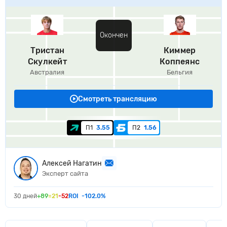
Окончен
Тристан
Киммер
Скулкейт
Коппеянс
Австралия
Бельгия
Смотреть трансляцию
П1
3.55
П2
1.56
Алексей Нагатин
Эксперт сайта
30 дней
+89
=21
-52
ROI
-102.0%