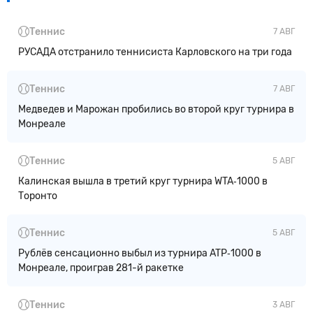
Теннис
7 АВГ
РУСАДА отстранило теннисиста Карловского на три года
Теннис
7 АВГ
Медведев и Марожан пробились во второй круг турнира в
Монреале
Теннис
5 АВГ
Калинская вышла в третий круг турнира WTA‑1000 в
Торонто
Теннис
5 АВГ
Рублёв сенсационно выбыл из турнира ATP‑1000 в
Монреале, проиграв 281-й ракетке
Теннис
3 АВГ