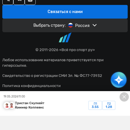
Связаться с нами
Выбрать страну:
Россия
© 2011-2026 «Всё про спорт.ру»
Любое использование материалов приветствуется при
гиперссылке.
Свидетельство о регистрации СМИ Эл. № ФС77-73932
Политика конфиденциальности
Пользовательское соглашение
19.05.2026
11:00
Тристан Скулкейт
П1
П2
Все материалы сайта доступны по лицензии
Creative Commons
3.55
1.28
Киммер Коппеянс
Attribution 4.0 International
. Вы должны указать имя автора
(создателя) произведения (материала) и стороны атрибуции,
уведомление об авторских правах, название лицензии,
уведомление об оговорке и ссылку на материал, если они