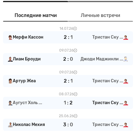
Последние матчи
Личные встречи
14.07.26
2
:
1
Мерфи Кассон
Тристан Ску ...
09.07.26
2
:
0
Лиам Броуди
Джоди Маджинли ...
09.07.26
2
:
1
Артур Жеа
Тристан Ску ...
08.07.26
1
:
2
Аугуст Холь ...
Тристан Ску ...
25.06.26
3
:
0
Николас Мехия
Тристан Ску ...