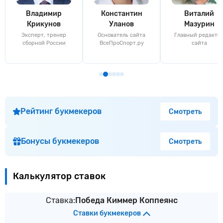
Владимир
Константин
Виталий
Крикунов
Уланов
Мазурин
Эксперт, тренер
Основатель сайта
Главный редакто
сборной России
ВсеПроСпорт.ру
сайта
Рейтинг букмекеров
Смотреть
Бонусы букмекеров
Смотреть
Калькулятор ставок
Ставка:
Победа Киммер Коппеянс
Ставки букмекеров