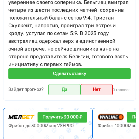
увереннее своего соперника. Бельгиец выиграл
четыре из шести последних матчей, сохранив
положительный баланс сетов 9:4. Тристан
Скулкейт, напротив, проиграл три встречи
кряду, уступая по сетам 5:9. В 2023 году
австралиец одержал верх в единственной
очной встрече, но сейчас динамика явно на
стороне представителя Бельгии, готового взять
инициативу с первых геймов.
Сделать ставку
Зайдет прогноз?
Да
Нет
0 голосов
Получить 30 000 ₽
По
Фрибет до 30000₽ код VSEPRO
Фрибет 10000₽ вс