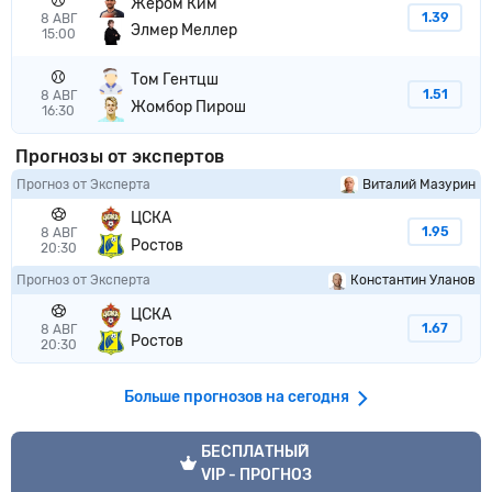
Жером Ким
1.39
8 АВГ
Элмер Меллер
15:00
Том Гентцш
1.51
8 АВГ
Жомбор Пирош
16:30
Прогнозы от экспертов
Прогноз от Эксперта
Виталий Мазурин
ЦСКА
1.95
8 АВГ
Ростов
20:30
Прогноз от Эксперта
Константин Уланов
ЦСКА
1.67
8 АВГ
Ростов
20:30
Больше прогнозов на сегодня
VIP прогноз
БЕСПЛАТНЫЙ
VIP - ПРОГНОЗ