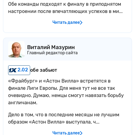
Обе команды подходят к финалу в приподнятом
настроении после впечатляющих успехов в ми...
Читать далее
Виталий Мазурин
Главный редактор сайта
2.02
обе забьют
«Фрайбург» и «Астон Вилла» встретятся в
финале Лиги Европы. Для меня тут не все так
очевидно. Думаю, немцы смогут навязать борьбу
англичанам.
Дело в том, что в последние месяцы не лучшим
образом «Астон Вилла» выступала, ч...
Читать далее