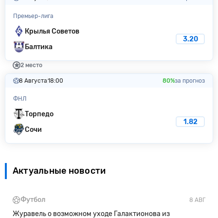
Премьер-лига
Крылья Советов
3.20
Балтика
2 место
8 Августа
18:00
80%
за прогноз
ФНЛ
Торпедо
1.82
Сочи
Актуальные новости
Футбол
8 АВГ
Журавель о возможном уходе Галактионова из