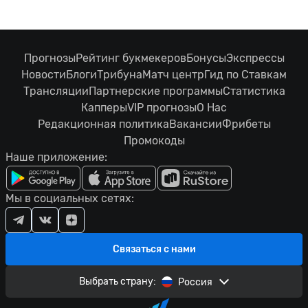
Прогнозы
Рейтинг букмекеров
Бонусы
Экспрессы
Новости
Блоги
Трибуна
Матч центр
Гид по Ставкам
Трансляции
Партнерские программы
Статистика
Капперы
VIP прогнозы
О Нас
Редакционная политика
Вакансии
Фрибеты
Промокоды
Наше приложение:
Мы в социальных сетях:
Связаться с нами
Выбрать страну:
Россия