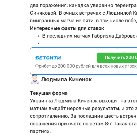
два поражения: канадка уверенно переиграл
Синяковой. В очных встречах с Людмилой К
выигранных матча из пяти, в том числе побед
Интересные факты для ставок
В последних матчах Габриэла Дабровск
Получить 200 
Фрибет до 200 000 рублей для всех новых игро
Людмила Киченок
Текущая форма
Украинка Людмила Киченок выходит на этот 
матчам выдаёт неровные результаты, и это з
сопротивлению. За последние шесть встреч
поражения при счёте по сетам 8:7. Такая с
партиях.