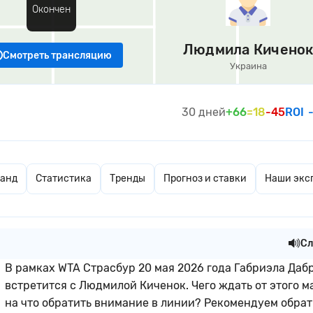
Окончен
Людмила Кичено
Смотреть трансляцию
Украина
30 дней
+66
=18
-45
ROI
манд
Статистика
Тренды
Прогноз и ставки
Наши экс
Сл
В рамках WTA Страсбур 20 мая 2026 года Габриэла Даб
встретится с Людмилой Киченок. Чего ждать от этого м
на что обратить внимание в линии? Рекомендуем обрат