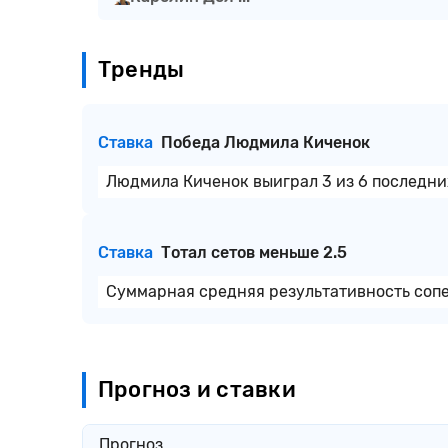
Тренды
Ставка
Победа Людмила Киченок
Людмила Киченок выиграл 3 из 6 последни
Ставка
Тотал сетов меньше 2.5
Суммарная средняя результативность сопер
Прогноз и ставки
Прогноз