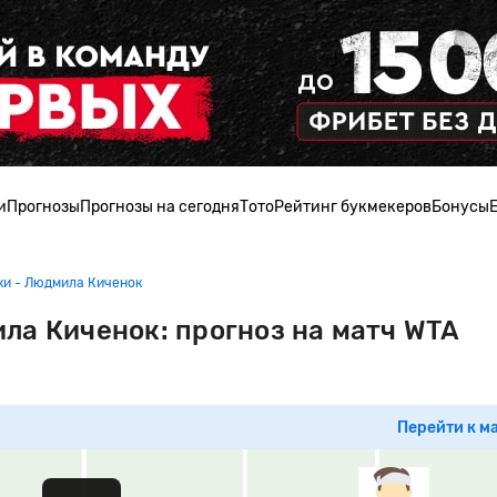
и
Прогнозы
Прогнозы на сегодня
Тото
Рейтинг букмекеров
Бонусы
ки - Людмила Киченок
ла Киченок: прогноз на матч WTA
Перейти к м