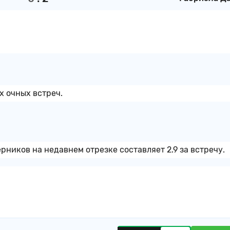
х очных встреч.
ников на недавнем отрезке составляет 2.9 за встречу.