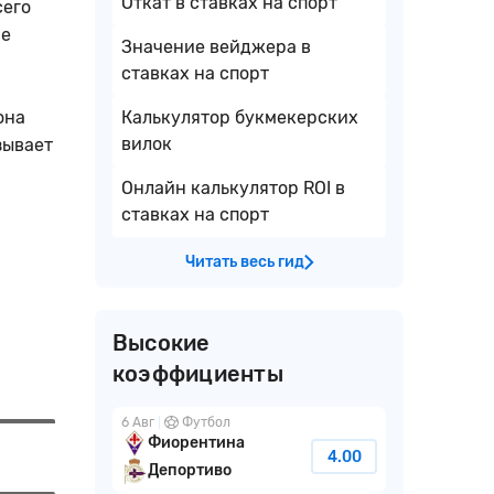
Откат в ставках на спорт
сего
ве
Значение вейджера в
ставках на спорт
она
Калькулятор букмекерских
вилок
зывает
Онлайн калькулятор ROI в
ставках на спорт
Читать весь гид
Высокие
коэффициенты
6 Авг
Футбол
Фиорентина
4.00
Депортиво