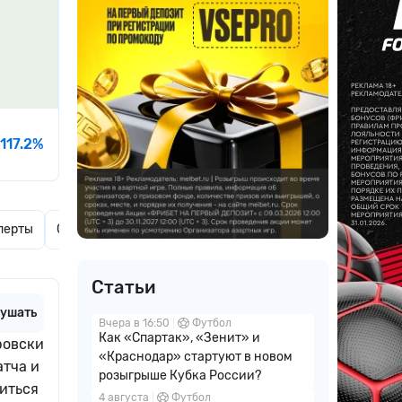
к
-117.2%
перты
Ставки дня
Актуальные новости
Комментарии
Статьи
ушать
Вчера в 16:50
Футбол
Как «Спартак», «Зенит» и
ровски
«Краснодар» стартуют в новом
атча и
розыгрыше Кубка России?
иться
4 августа
Футбол