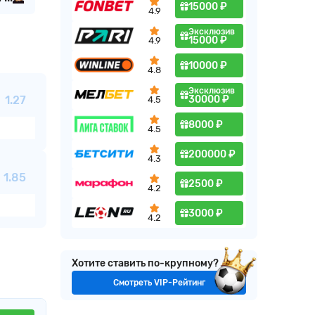
15000 ₽
4.9
Эксклюзив
15000 ₽
4.9
10000 ₽
4.8
Эксклюзив
30000 ₽
1.27
4.5
8000 ₽
4.5
200000 ₽
4.3
1.85
2500 ₽
4.2
3000 ₽
4.2
Хотите ставить по-крупному?
Смотреть VIP-Рейтинг