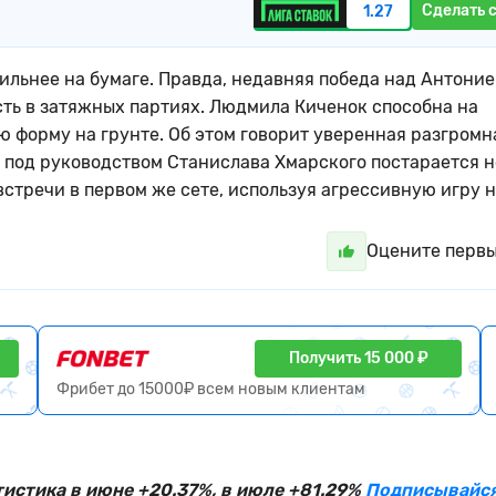
Сделать 
1.27
ильнее на бумаге. Правда, недавняя победа над Антони
сть в затяжных партиях. Людмила Киченок способна на
ю форму на грунте. Об этом говорит уверенная разгромн
 под руководством Станислава Хмарского постарается н
стречи в первом же сете, используя агрессивную игру 
Оцените перв
Получить 15 000 ₽
Фрибет до 15000₽ всем новым клиентам
тистика в июне +20.37%, в июле +81.29%
Подписывайся