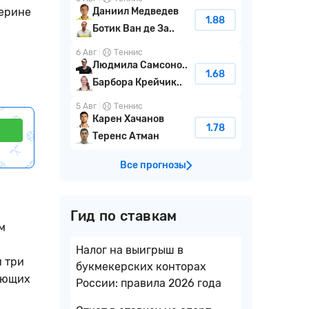
терине
Даниил Медведев
1.88
Ботик Ван де За..
6 Авг
Теннис
Людмила Самсоно..
1.68
Барбора Крейчик..
5 Авг
Теннис
Карен Хачанов
1.78
Теренс Атман
Все прогнозы
Гид по ставкам
м
Налог на выигрыш в
и три
букмекерских конторах
шающих
России: правила 2026 года