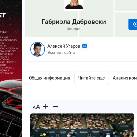
Габриэла Дабровски
Канада
Алексей Угаров
Эксперт сайта
Общая информация
Читайте еще
Анализ ко