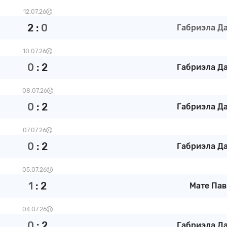
12.07.26
2
:
0
Габриэла Да 
10.07.26
0
:
2
Габриэла Да 
08.07.26
0
:
2
Габриэла Да 
07.07.26
0
:
2
Габриэла Да 
05.07.26
1
:
2
Мате Пав
04.07.26
0
:
2
Габриэла Да 