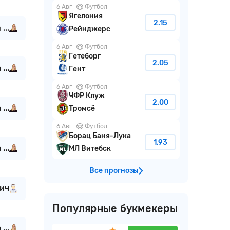
6 Авг
Футбол
Ягелония
2.15
...
Рейнджерс
6 Авг
Футбол
Гетеборг
2.05
...
Гент
6 Авг
Футбол
ЧФР Клуж
2.00
...
Тромсё
6 Авг
Футбол
Борац Баня-Лука
1.93
...
МЛ Витебск
Все прогнозы
ич
Популярные букмекеры
...