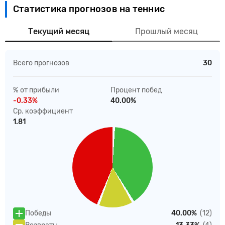
Статистика прогнозов на теннис
Текущий месяц
Прошлый месяц
Всего прогнозов
30
% от прибыли
Процент побед
-0.33%
40.00%
Ср. коэффициент
1.81
Победы
40.00%
(12)