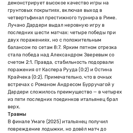
демонстрирует высокое качество игры на
грунтовых покрытиях, включая выход в
четвертьфинал престижного турнира в Риме.
Лучано Дардери выдал неровную игру в
последних шести матчах: четыре победы при
двух поражениях, но с положительным
балансом по сетам 8:7. Ярким пятном отрезка
стала победа над Александром Зверевым со
счетом 2:1. Правда, стабильность подорвали
поражения от Каспера Рууда (0:2) и Остина
Крайчека (0:2). Примечательно, что в очных
встречах с Романом Андресом Бурручагой у
Дардери сложилось преимущество — в четырех
из пяти последних поединков итальянец брал
верх.
Травмы
В финале Умаге (2025) итальянец получил
повреждение лодыжки, но довёл матч до