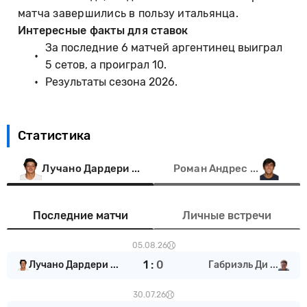
матча завершились в пользу итальянца.
Интересные факты для ставок
За последние 6 матчей аргентинец выиграл
5 сетов, а проиграл 10.
Результаты сезона 2026.
Статистика
Лучано Дардери ...
Роман Андрес ...
Последние матчи
Личные встречи
05.08.26
1
:
0
Лучано Дардери ...
Габриэль Ди ...
30.07.26