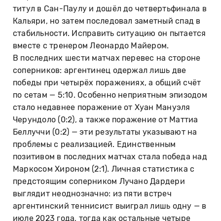
титул в Сан-Паулу и дошёл до четвертьфинала в
Кальяри, но затем последовал заметный спад в
стабильности. Исправить ситуацию он пытается
вместе с тренером Леонардо Майером.
В последних шести матчах перевес на стороне
соперников: аргентинец одержал лишь две
победы при четырёх поражениях, а общий счёт
по сетам — 5:10. Особенно неприятным эпизодом
стало недавнее поражение от Хуан Мануэля
Черундоло (0:2), а также поражение от Маттиа
Беллуччи (0:2) — эти результаты указывают на
проблемы с реализацией. Единственным
позитивом в последних матчах стала победа над
Маркосом Хироном (2:1). Личная статистика с
предстоящим соперником Лучано Дардери
выглядит неоднозначно: из пяти встреч
аргентинский теннисист выиграл лишь одну — в
июле 2023 года, тогда как остальные четыре