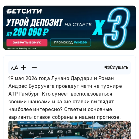
Слушать
19 мая 2026 года Лучано Дардери и Роман
Андрес Бурручага проведут матч на турнире
АТР Гамбург. Кто сумеет воспользоваться
своими шансами и какие ставки выглядят
наиболее интересно? Ответы и основные
варианты ставок собраны в нашем прогнозе.