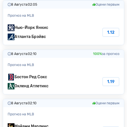
8 Августа
02:05
Оцени первым
Прогноз на MLB
Нью-Йорк Янкис
1.12
Атланта Брэйвс
8 Августа
02:10
100%
за прогноз
Прогноз на MLB
Бостон Ред Сокс
1.19
Окленд Атлетикс
8 Августа
02:10
Оцени первым
Прогноз на MLB
Майами Марлинс