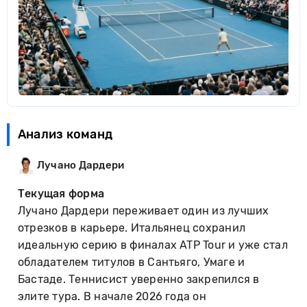
Анализ команд
Лучано Дардери
Текущая форма
Лучано Дардери переживает один из лучших
отрезков в карьере. Итальянец сохранил
идеальную серию в финалах ATP Tour и уже стал
обладателем титулов в Сантьяго, Умаге и
Бастаде. Теннисист уверенно закрепился в
элите тура. В начале 2026 года он