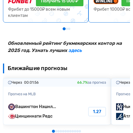
Получить 15 000 ₽
По
Фрибет до 15000₽ всем новым
Фрибет 10000₽ вс
клиентам
Обновленный рейтинг букмекерских контор на
2025 год. Узнать лучших
здесь
Ближайшие прогнозы
Через
00:01:55
66.7%
за прогноз
Через
Прогноз на MLB
Прогноз 
Вашингтон Нэшнл...
Нью
1.27
Цинциннати Редс
Атла