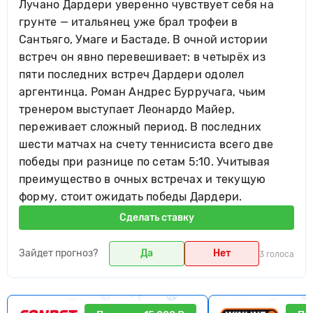
Лучано Дардери уверенно чувствует себя на
грунте — итальянец уже брал трофеи в
Сантьяго, Умаге и Бастаде. В очной истории
встреч он явно перевешивает: в четырёх из
пяти последних встреч Дардери одолел
аргентинца. Роман Андрес Бурручага, чьим
тренером выступает Леонардо Майер,
переживает сложный период. В последних
шести матчах на счету теннисиста всего две
победы при разнице по сетам 5:10. Учитывая
преимущество в очных встречах и текущую
форму, стоит ожидать победы Дардери.
Сделать ставку
Зайдет прогноз?
Да
Нет
3 голоса