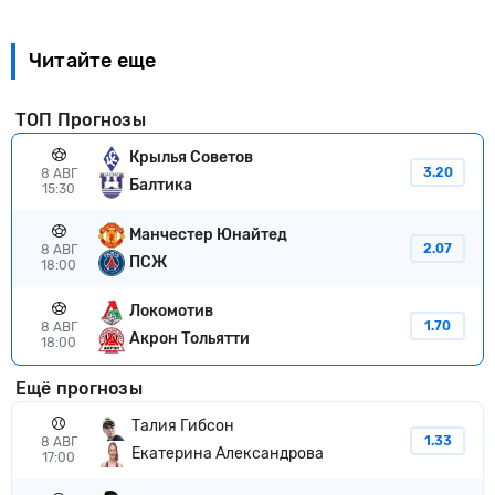
Читайте еще
ТОП Прогнозы
Крылья Советов
3.20
8 АВГ
Балтика
15:30
Манчестер Юнайтед
2.07
8 АВГ
ПСЖ
18:00
Локомотив
1.70
8 АВГ
Акрон Тольятти
18:00
Ещё прогнозы
Талия Гибсон
1.33
8 АВГ
Екатерина Александрова
17:00