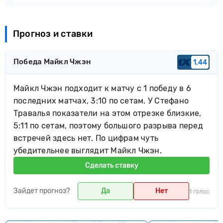
Прогноз и ставки
Победа Майкл Чжэн
1.44
Майкл Чжэн подходит к матчу с 1 победу в 6
последних матчах, 3:10 по сетам. У Стефано
Травалья показатели на этом отрезке близкие,
5:11 по сетам, поэтому большого разрыва перед
встречей здесь нет. По цифрам чуть
убедительнее выглядит Майкл Чжэн.
Сделать ставку
Зайдет прогноз?
Да
Нет
1 голос