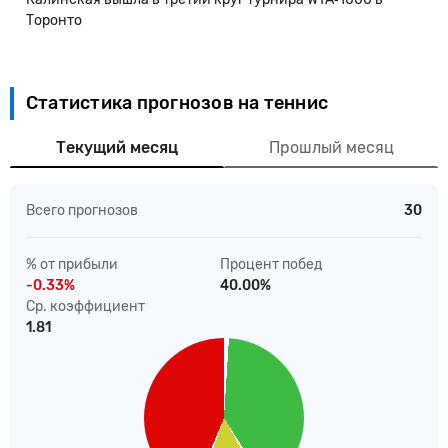
Торонто
Статистика прогнозов на теннис
Текущий месяц
Прошлый месяц
Всего прогнозов
30
% от прибыли
Процент побед
-0.33%
40.00%
Ср. коэффициент
1.81