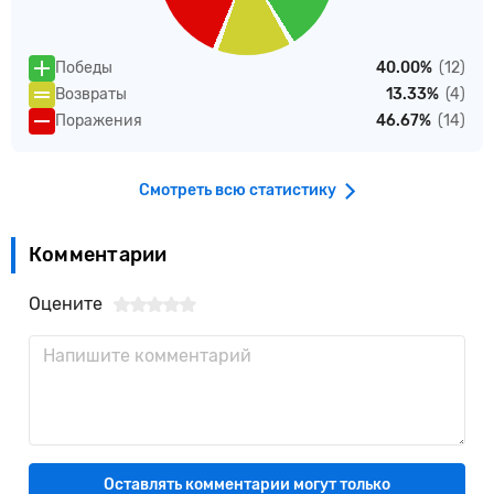
Победы
40.00%
(12)
Возвраты
13.33%
(4)
Поражения
46.67%
(14)
Смотреть всю статистику
Комментарии
Оцените
Оставлять комментарии могут только