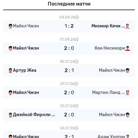
Последние матчи
04.08.26
1
:
2
Майкл Чжэн
Миомир Кечм ...
01.08.26
2
:
0
Майкл Чжэн
Кеи Нисикори
30.07.26
2
:
1
Артур Жеа
Майкл Чжэн
29.07.26
2
:
0
Майкл Чжэн
Мартин Ланд ...
25.07.26
2
:
0
Джейкоб Фирнли ...
Майкл Чжэн
24.07.26
2
:
1
Майкл Чжэн
Адам Уолтон