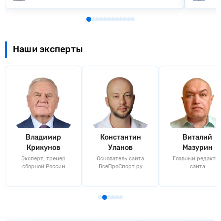
Наши эксперты
Владимир
Константин
Виталий
Крикунов
Уланов
Мазурин
Эксперт, тренер
Основатель сайта
Главный редакто
сборной России
ВсеПроСпорт.ру
сайта