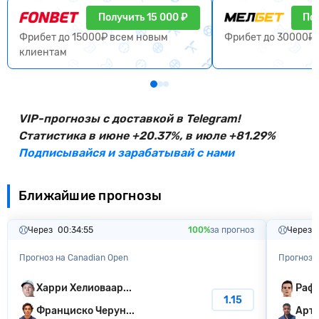
Получить 15 000 ₽
Пол
Фрибет до 15000₽ всем новым
Фрибет до 30000₽ 
клиентам
VIP-прогнозы с доставкой в Telegram!
Статистика в июне +20.37%, в июле +81.29%
Подписывайся и зарабатывай с нами
Ближайшие прогнозы
Через
00:34:54
100%
за прогноз
Через
Прогноз на Canadian Open
Прогноз 
Харри Хелиоваар...
Рафа
1.15
Франциско Черун...
Арту