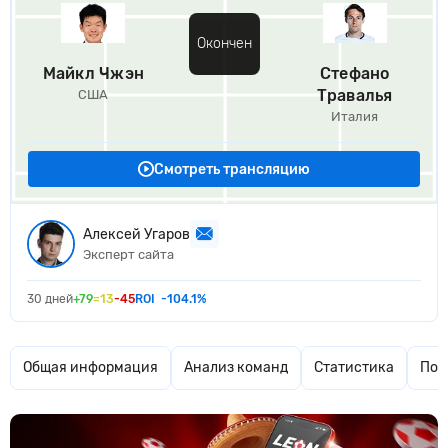
Окончен
Майкл Чжэн
Стефано
Травалья
США
Италия
Смотреть трансляцию
Алексей Угаров
Эксперт сайта
30 дней
+79
=13
-45
ROI
-104.1%
Общая информация
Анализ команд
Статистика
Поп