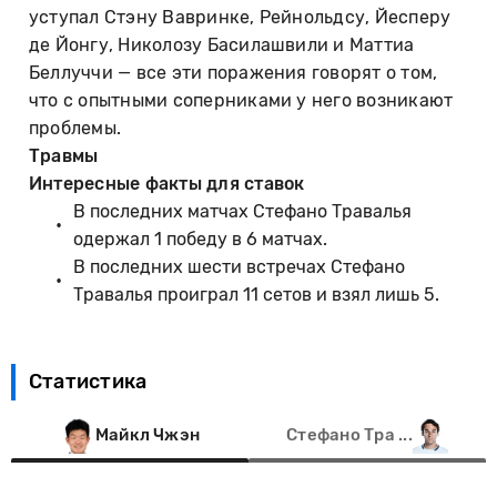
уступал Стэну Вавринке, Рейнольдсу, Йесперу
де Йонгу, Николозу Басилашвили и Маттиа
Беллуччи — все эти поражения говорят о том,
что с опытными соперниками у него возникают
проблемы.
Травмы
Интересные факты для ставок
В последних матчах Стефано Травалья
одержал 1 победу в 6 матчах.
В последних шести встречах Стефано
Травалья проиграл 11 сетов и взял лишь 5.
Статистика
Майкл Чжэн
Стефано Тра ...