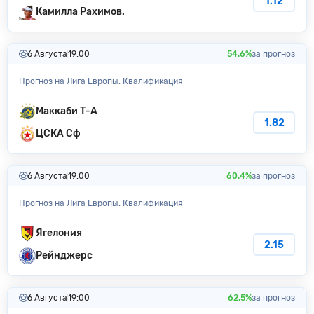
1.12
Камилла Рахимов.
6 Августа
19:00
54.6%
за прогноз
Прогноз на Лига Европы. Квалификация
Маккаби Т-А
1.82
ЦСКА Сф
6 Августа
19:00
60.4%
за прогноз
Прогноз на Лига Европы. Квалификация
Ягелония
2.15
Рейнджерс
6 Августа
19:00
62.5%
за прогноз