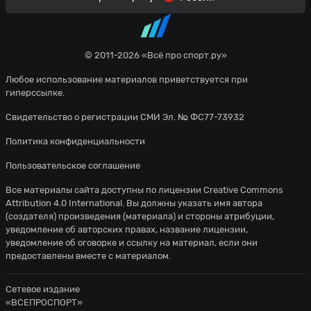
© 2011-2026 «Всё про спорт.ру»
Любое использование материалов приветствуется при
гиперссылке.
Свидетельство о регистрации СМИ Эл. № ФС77-73932
Политика конфиденциальности
Пользовательское соглашение
Все материалы сайта доступны по лицензии
Creative Commons
Attribution 4.0 International
. Вы должны указать имя автора
(создателя) произведения (материала) и стороны атрибуции,
уведомление об авторских правах, название лицензии,
уведомление об оговорке и ссылку на материал, если они
предоставлены вместе с материалом.
Сетевое издание
«ВСЕПРОСПОРТ»