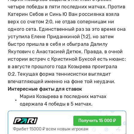
четыре победы в пяти последних матчах. Против
Катерин Себов и Синь Ю Ван россиянка взяла
верх со счетом 2:0, не отдав соперницам ни
одного сета. Единственный раз за это время она
уступила Елене Приданкиной (1:2), но затем
быстро пришла в себя и обыграла Далилу
Якупович с Анастасией Детюк. Правда, в очной
истории встреч с Кристиной Буксой есть нюанс:
в августе прошлого года Козырева проиграла
0:2. Текущая форма теннисистки выглядит
впечатляющей именно на фоне той неудачи.
Интересные факты для ставок
Мария Козырева в последних матчах
одержала 4 победы в 5 матчах.
Получить 15 000 ₽
Фрибет 15000 ₽ всем новым игрокам