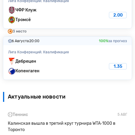
Лига Конференций. Квалификация
ЧФР Клуж
2.00
Тромсё
3 место
6 Августа
20:00
100%
за прогноз
Лига Конференций. Квалификация
Дебрецен
1.35
Копенгаген
Актуальные новости
Теннис
5 АВГ
Калинская вышла в третий круг турнира WTA‑1000 в
Торонто