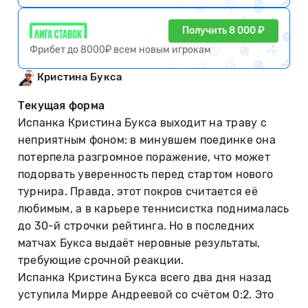
Получить 8 000 ₽
Фрибет до 8000₽ всем новым игрокам
Кристина Букса
Текущая форма
Испанка Кристина Букса выходит на траву с
неприятным фоном: в минувшем поединке она
потерпела разгромное поражение, что может
подорвать уверенность перед стартом нового
турнира. Правда, этот покров считается её
любимым, а в карьере теннисистка поднималась
до 30-й строчки рейтинга. Но в последних
матчах Букса выдаёт неровные результаты,
требующие срочной реакции.
Испанка Кристина Букса всего два дня назад
уступила Мирре Андреевой со счётом 0:2. Это