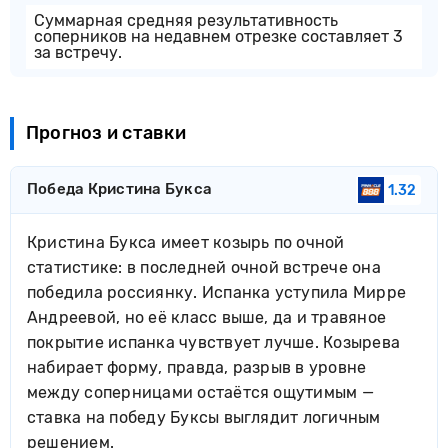
Суммарная средняя результативность
соперников на недавнем отрезке составляет 3
за встречу.
Прогноз и ставки
Победа Кристина Букса
1.32
Кристина Букса имеет козырь по очной
статистике: в последней очной встрече она
победила россиянку. Испанка уступила Мирре
Андреевой, но её класс выше, да и травяное
покрытие испанка чувствует лучше. Козырева
набирает форму, правда, разрыв в уровне
между соперницами остаётся ощутимым —
ставка на победу Буксы выглядит логичным
решением.