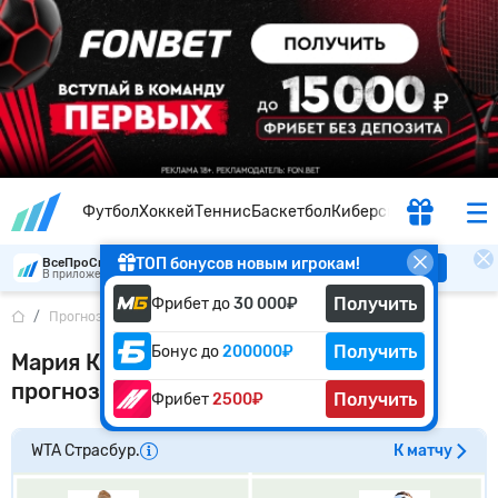
Футбол
Хоккей
Теннис
Баскетбол
Киберспорт
ТОП бонусов новым игрокам!
ВсеПроСпорт
Скачать
В приложении удобнее
Получить
Фрибет до
30 000₽
Прогнозы
...
Maria Kozyreva - Кристина Буча
Получить
Бонус до
200000₽
Мария Козырева — Кристина Букса:
прогноз на матч WTA Страсбур
Получить
Фрибет
2500₽
WTA Страсбур.
К матчу