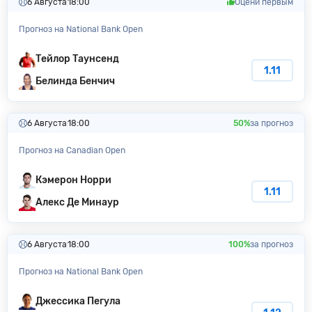
6 Августа
18:00
Оцени первым
Прогноз на National Bank Open
Тейлор Таунсенд
1.11
Белинда Бенчич
6 Августа
18:00
50%
за прогноз
Прогноз на Canadian Open
Кэмерон Норри
1.11
Алекс Де Минаур
6 Августа
18:00
100%
за прогноз
Прогноз на National Bank Open
Джессика Пегула