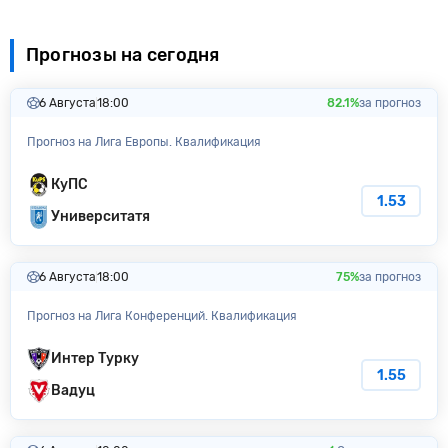
Прогнозы на сегодня
6 Августа
18:00
82.1%
за прогноз
Прогноз на Лига Европы. Квалификация
КуПС
1.53
Университатя
6 Августа
18:00
75%
за прогноз
Прогноз на Лига Конференций. Квалификация
Интер Турку
1.55
Вадуц