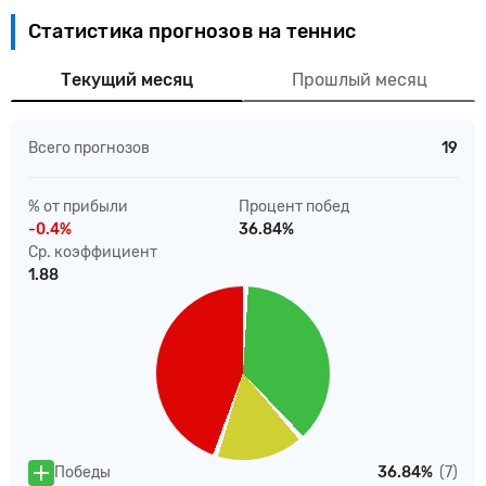
Статистика прогнозов на теннис
Текущий месяц
Прошлый месяц
Всего прогнозов
19
% от прибыли
Процент побед
-0.4%
36.84%
Ср. коэффициент
1.88
Победы
36.84%
(7)