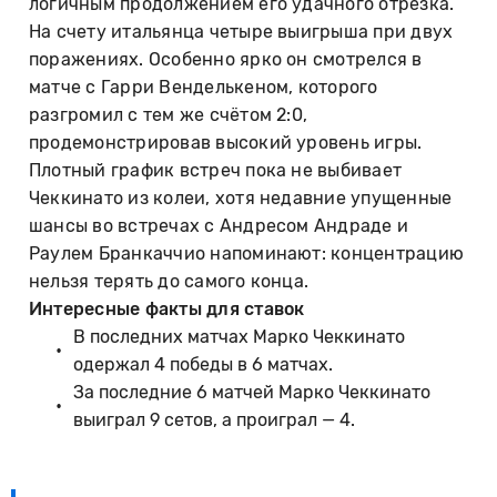
логичным продолжением его удачного отрезка.
На счету итальянца четыре выигрыша при двух
поражениях. Особенно ярко он смотрелся в
матче с Гарри Венделькеном, которого
разгромил с тем же счётом 2:0,
продемонстрировав высокий уровень игры.
Плотный график встреч пока не выбивает
Чеккинато из колеи, хотя недавние упущенные
шансы во встречах с Андресом Андраде и
Раулем Бранкаччио напоминают: концентрацию
нельзя терять до самого конца.
Интересные факты для ставок
В последних матчах Марко Чеккинато
одержал 4 победы в 6 матчах.
За последние 6 матчей Марко Чеккинато
выиграл 9 сетов, а проиграл — 4.