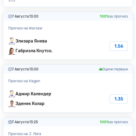
7 Августа
13:00
100%
за прогноз
Прогноз на Warsaw
Элизара Янева
1.56
Габриэла Кнутсо.
7 Августа
13:00
Оцени первым
Прогноз на Hagen
Адмир Календер
1.35
Зденек Колар
7 Августа
13:25
100%
за прогноз
Прогноз на J. Лига