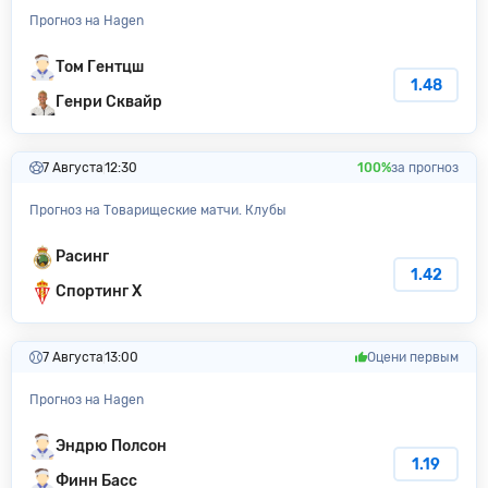
Прогноз на Hagen
Том Гентцш
1.48
Генри Сквайр
7 Августа
12:30
100%
за прогноз
Прогноз на Товарищеские матчи. Клубы
Расинг
1.42
Спортинг Х
7 Августа
13:00
Оцени первым
Прогноз на Hagen
Эндрю Полсон
1.19
Финн Басс