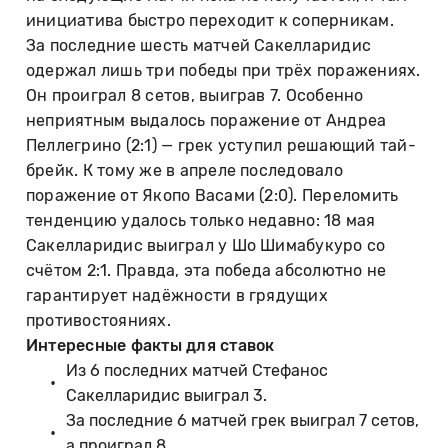
инициатива быстро переходит к соперникам.
За последние шесть матчей Сакелларидис
одержал лишь три победы при трёх поражениях.
Он проиграл 8 сетов, выиграв 7. Особенно
неприятным выдалось поражение от Андреа
Пеллегрино (2:1) — грек уступил решающий тай-
брейк. К тому же в апреле последовало
поражение от Якопо Васами (2:0). Переломить
тенденцию удалось только недавно: 18 мая
Сакелларидис выиграл у Шо Шимабукуро со
счётом 2:1. Правда, эта победа абсолютно не
гарантирует надёжности в грядущих
противостояниях.
Интересные факты для ставок
Из 6 последних матчей Стефанос
Сакелларидис выиграл 3.
За последние 6 матчей грек выиграл 7 сетов,
а проиграл 8.