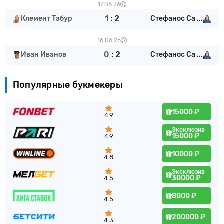
17.06.26
1
:
2
Клемент Табур
Стефанос Са ...
16.06.26
0
:
2
Иван Иванов
Стефанос Са ...
Популярные букмекеры
15000 ₽
4.9
Эксклюзив
15000 ₽
4.9
10000 ₽
4.8
Эксклюзив
30000 ₽
4.5
8000 ₽
4.5
200000 ₽
4.3