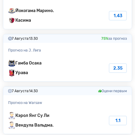
Йокогама Марино.
1.43
Касима
7 Августа
13:30
75%
за прогноз
Прогноз на J. Лига
Гамба Осака
2.35
Урава
7 Августа
14:30
Оцени первым
Прогноз на Warsaw
Кэрол Янг Су Ли
1.1
Вендула Вальдма.