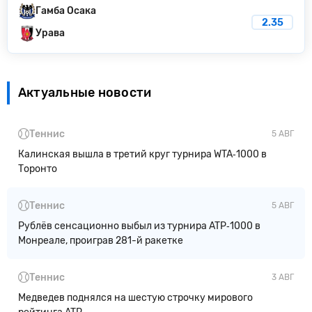
Гамба Осака
2.35
Урава
Актуальные новости
Теннис
5 АВГ
Калинская вышла в третий круг турнира WTA‑1000 в
Торонто
Теннис
5 АВГ
Рублёв сенсационно выбыл из турнира ATP‑1000 в
Монреале, проиграв 281-й ракетке
Теннис
3 АВГ
Медведев поднялся на шестую строчку мирового