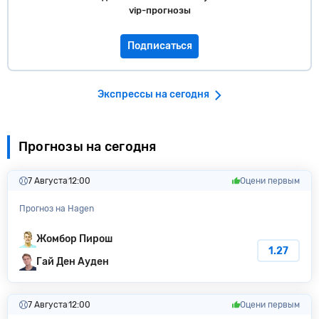
vip-прогнозы
Подписаться
Экспрессы на сегодня
Прогнозы на сегодня
7 Августа
12:00
Оцени первым
Прогноз на Hagen
Жомбор Пирош
1.27
Гай Ден Ауден
7 Августа
12:00
Оцени первым