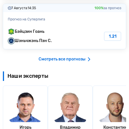
7 Августа
14:35
100%
за прогноз
Прогноз на Суперлига
Бэйцзин Гоань
1.21
Шэньчжэнь Пэн С.
Смотреть все прогнозы
Наши эксперты
Игорь
Владимир
Константин