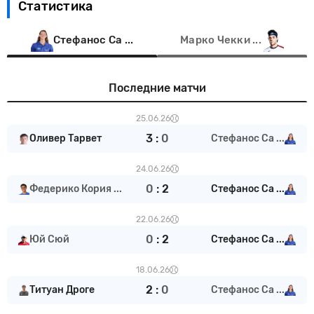
Статистика
Стефанос Са ...
Марко Чекки ...
Последние матчи
25.06.26
3
:
0
Оливер Тарвет
Стефанос Са ...
24.06.26
0
:
2
Федерико Кория ...
Стефанос Са ...
22.06.26
0
:
2
Юй Сюй
Стефанос Са ...
18.06.26
2
:
0
Титуан Дроге
Стефанос Са ...