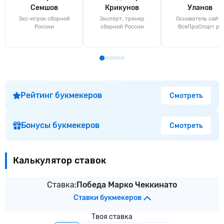
Семшов
Крикунов
Уланов
Экс-игрок сборной
Эксперт, тренер
Основатель сайта
России
сборной России
ВсеПроСпорт.ру
Рейтинг букмекеров
Смотреть
Бонусы букмекеров
Смотреть
Калькулятор ставок
Ставка:
Победа Марко Чеккинато
Ставки букмекеров
Твоя ставка