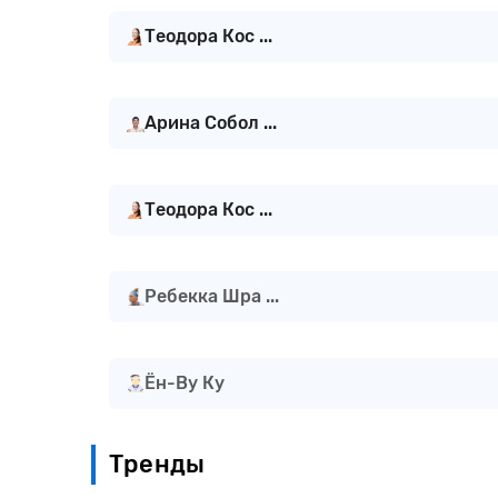
Теодора Кос ...
Арина Собол ...
Теодора Кос ...
Ребекка Шра ...
Ён-Ву Ку
Тренды