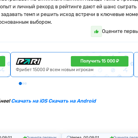
 опыт и личный рекорд в рейтинге дают ей шанс сыграть
 задавать темп и решить исход встречи в ключевые моме
боснованным выбором.
Оцените перв
Получить 15 000 ₽
Фрибет 15000 ₽ всем новым игрокам
нее!
Скачать на iOS
Скачать на Android
0:09:00
Оцените первым
Через
00:09:00
Оцените пер