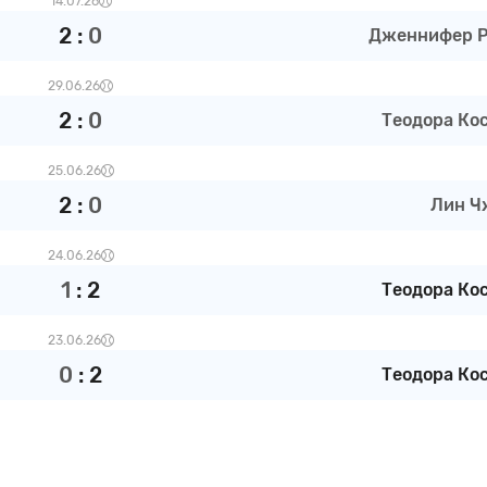
14.07.26
2
:
0
Дженнифер Р 
29.06.26
2
:
0
Теодора Кос 
25.06.26
2
:
0
Лин Ч
24.06.26
1
:
2
Теодора Кос 
23.06.26
0
:
2
Теодора Кос 