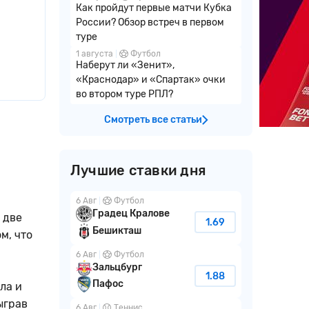
Как пройдут первые матчи Кубка
России? Обзор встреч в первом
туре
1 августа
Футбол
Наберут ли «Зенит»,
«Краснодар» и «Спартак» очки
во втором туре РПЛ?
Смотреть все статьи
Лучшие ставки дня
6 Авг
Футбол
Градец Кралове
 две
1.69
Бешикташ
м, что
6 Авг
Футбол
Зальцбург
1.88
Пафос
ла и
ыграв
6 Авг
Теннис