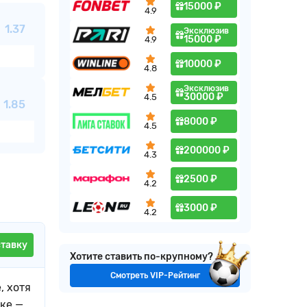
15000 ₽
4.9
1.37
Эксклюзив
15000 ₽
4.9
10000 ₽
4.8
Эксклюзив
30000 ₽
4.5
1.85
8000 ₽
4.5
200000 ₽
4.3
2500 ₽
4.2
3000 ₽
4.2
ставку
Хотите ставить по-крупному?
Смотреть VIP-Рейтинг
, хотя
ке —