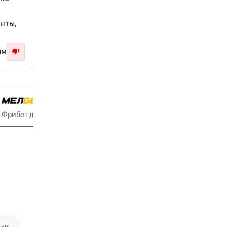
нты,
ым
Получить 30 000 ₽
Фрибет до 30000₽ код VSEPRO
вым
Через
00:09:00
Оцените первым
Через
00:34:00