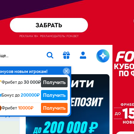
Еще…
онусов новым игрокам!
Получить
Фрибет до
30 000₽
os,
Получить
Бонус до
200000₽
Получить
Фрибет
10000₽
атчу