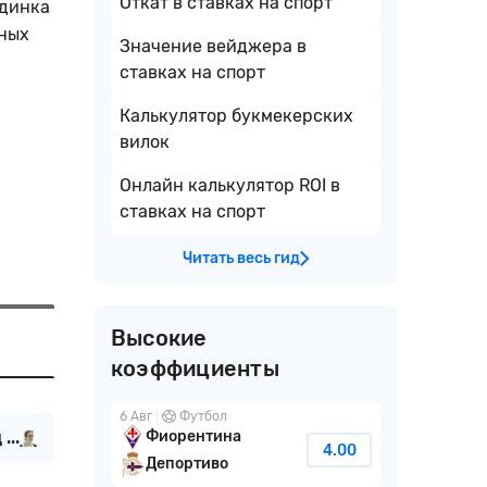
Откат в ставках на спорт
единка
нных
Значение вейджера в
ставках на спорт
Калькулятор букмекерских
вилок
Онлайн калькулятор ROI в
ставках на спорт
Читать весь гид
Высокие
коэффициенты
6 Авг
Футбол
...
Фиорентина
4.00
Депортиво