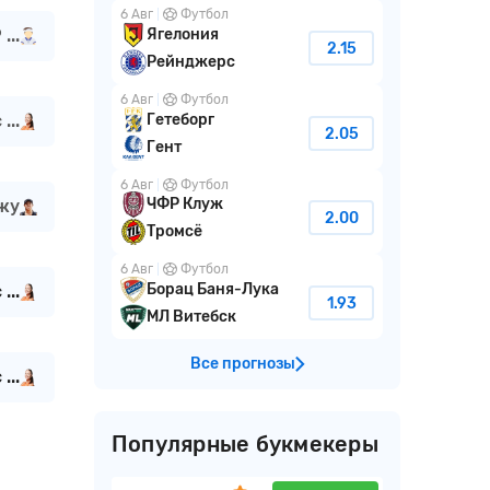
6 Авг
Футбол
...
Ягелония
2.15
Рейнджерс
6 Авг
Футбол
Гетеборг
...
2.05
Гент
6 Авг
Футбол
ЧФР Клуж
жу
2.00
Тромсё
6 Авг
Футбол
Борац Баня-Лука
...
1.93
МЛ Витебск
Все прогнозы
...
Популярные букмекеры