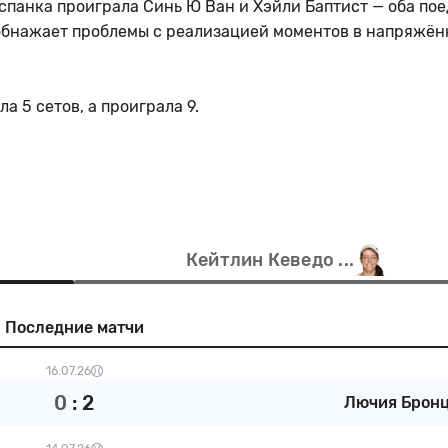
спанка проиграла Синь Ю Ван и Хэйли Баптист — оба по
о обнажает проблемы с реализацией моментов в напряжё
а 5 сетов, а проиграла 9.
Кейтлин Кеведо ...
Последние матчи
16.07.26
0
:
2
Лючия Бронц 