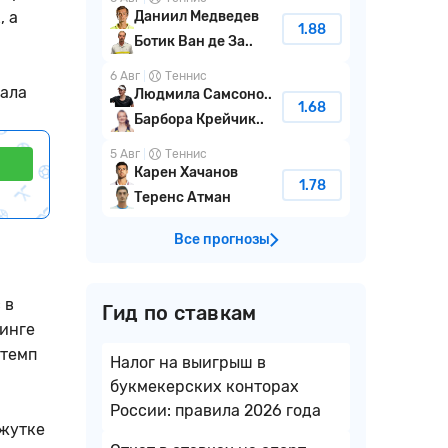
, а
Даниил Медведев
1.88
Ботик Ван де За..
6 Авг
Теннис
рала
Людмила Самсоно..
1.68
Барбора Крейчик..
5 Авг
Теннис
Карен Хачанов
1.78
Теренс Атман
Все прогнозы
 в
Гид по ставкам
тинге
 темп
Налог на выигрыш в
букмекерских конторах
России: правила 2026 года
ежутке