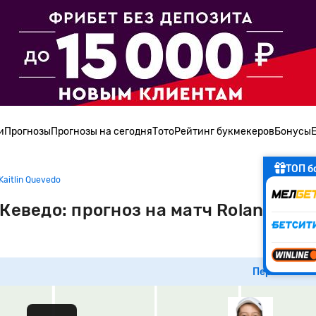
и
Прогнозы
Прогнозы на сегодня
Тото
Рейтинг букмекеров
Бонусы
ТОП б
Kaitlin Quevedo
еведо: прогноз на матч Roland Garr
Перейти к м