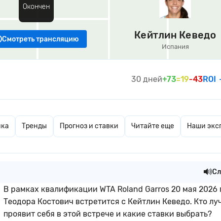
Окончен
Кейтлин Кеведо
Смотреть трансляцию
Испания
30 дней
+73
=19
-43
ROI
ика
Тренды
Прогноз и ставки
Читайте еще
Наши экс
Сл
В рамках квалификации WTA Roland Garros 20 мая 2026 
Теодора Костович встретится с Кейтлин Кеведо. Кто лу
проявит себя в этой встрече и какие ставки выбрать?