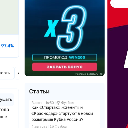
-97.4%
перты
Актуальные новости
Комментарии
Статьи
ушать
Вчера в 16:50
Футбол
Как «Спартак», «Зенит» и
года
«Краснодар» стартуют в новом
чше
розыгрыше Кубка России?
4 августа
Футбол