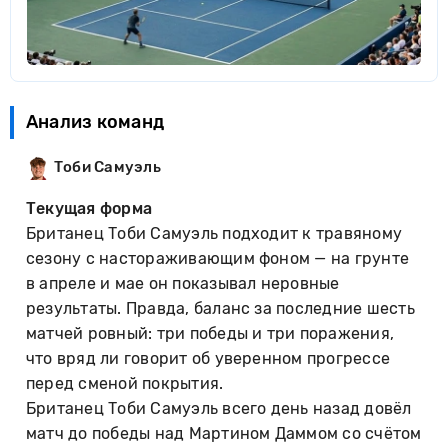
Анализ команд
Тоби Самуэль
Текущая форма
Британец Тоби Самуэль подходит к травяному
сезону с настораживающим фоном — на грунте
в апреле и мае он показывал неровные
результаты. Правда, баланс за последние шесть
матчей ровный: три победы и три поражения,
что вряд ли говорит об уверенном прогрессе
перед сменой покрытия.
Британец Тоби Самуэль всего день назад довёл
матч до победы над Мартином Даммом со счётом