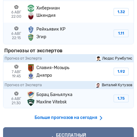
Хиберниан
1.32
6 АВГ
Шкендия
22:00
Рейкьявик КР
1.11
6 АВГ
Эгир
22:15
Прогнозы от экспертов
Прогноз от Эксперта
Людас Румбутис
Славия-Мозырь
1.92
7 АВГ
Дняпро
19:45
Прогноз от Эксперта
Виталий Кутузов
Борац Баньялука
1.75
6 АВГ
Maxline Vitebsk
21:30
Больше прогнозов на сегодня
VIP прогноз
БЕСПЛАТНЫЙ