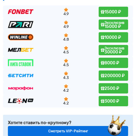
15000 ₽
4.9
Эксклюзив
15000 ₽
4.9
10000 ₽
4.8
Эксклюзив
30000 ₽
4.5
8000 ₽
4.5
200000 ₽
4.3
2500 ₽
4.2
3000 ₽
4.2
Хотите ставить по-крупному?
Смотреть VIP-Рейтинг