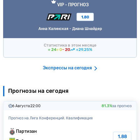
VIP - ПРОГНОЗ
1.80
Анна Калинская - Диана Шнайдер
Статистика в этом месяце
+ 24
= 0
- 20
+29.25%
Экспрессы на сегодня
Прогнозы на сегодня
6 Августа
22:00
81.3%
за прогноз
Прогноз на Лига Конференций. Квалификация
Партизан
1.88