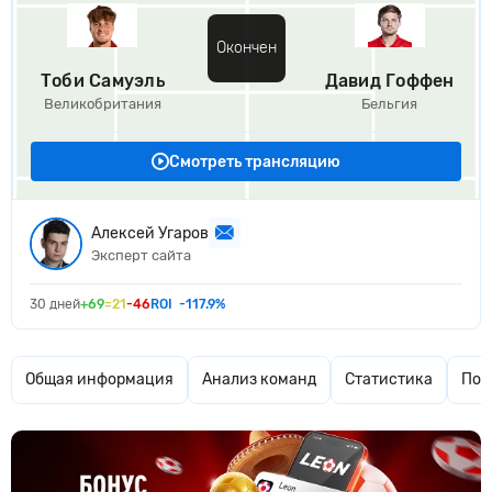
Окончен
Тоби Самуэль
Давид Гоффен
Великобритания
Бельгия
Смотреть трансляцию
Алексей Угаров
Эксперт сайта
30 дней
+69
=21
-46
ROI
-117.9%
Общая информация
Анализ команд
Статистика
Поп