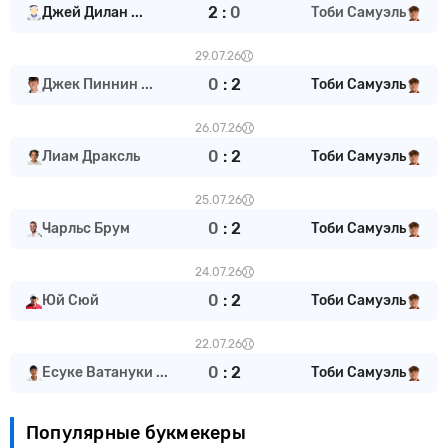
2
:
0
Джей Дилан ...
Тоби Самуэль
29.07.26
0
:
2
Джек Пиннин ...
Тоби Самуэль
26.07.26
0
:
2
Лиам Драксль
Тоби Самуэль
25.07.26
0
:
2
Чарльс Брум
Тоби Самуэль
24.07.26
0
:
2
Юй Сюй
Тоби Самуэль
22.07.26
0
:
2
Есуке Ватануки ...
Тоби Самуэль
Популярные букмекеры