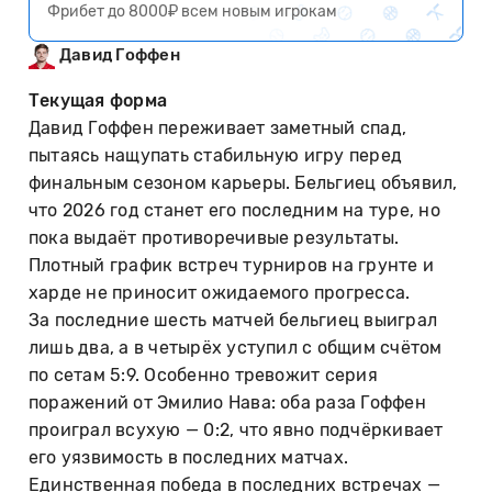
Фрибет до 8000₽ всем новым игрокам
Давид Гоффен
Текущая форма
Давид Гоффен переживает заметный спад,
пытаясь нащупать стабильную игру перед
финальным сезоном карьеры. Бельгиец объявил,
что 2026 год станет его последним на туре, но
пока выдаёт противоречивые результаты.
Плотный график встреч турниров на грунте и
харде не приносит ожидаемого прогресса.
За последние шесть матчей бельгиец выиграл
лишь два, а в четырёх уступил с общим счётом
по сетам 5:9. Особенно тревожит серия
поражений от Эмилио Нава: оба раза Гоффен
проиграл всухую — 0:2, что явно подчёркивает
его уязвимость в последних матчах.
Единственная победа в последних встречах —