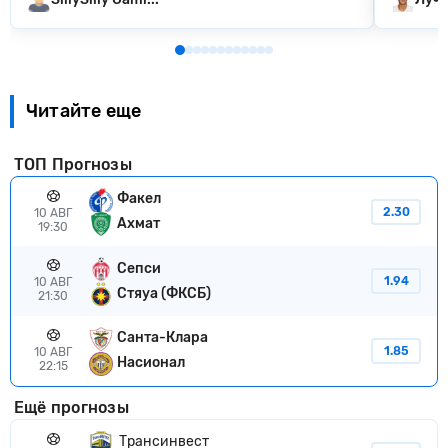
Читайте еще
ТОП Прогнозы
Факел
2.30
10 АВГ
Ахмат
19:30
Сепси
1.94
10 АВГ
Стяуа (ФКСБ)
21:30
Санта-Клара
1.85
10 АВГ
Насионал
22:15
Ещё прогнозы
Трансинвест