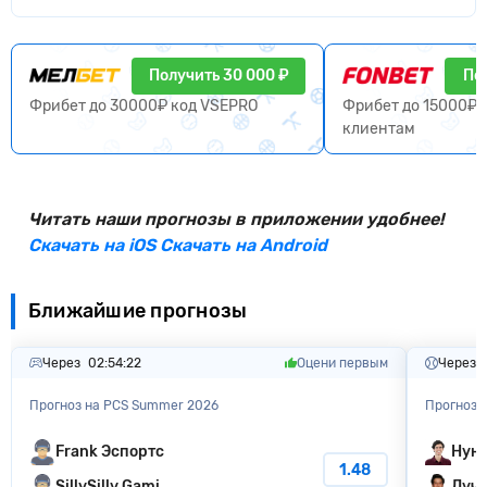
Получить 30 000 ₽
По
Фрибет до 30000₽ код VSEPRO
Фрибет до 15000₽ 
клиентам
Читать наши прогнозы в приложении удобнее!
Скачать на iOS
Скачать на Android
Ближайшие прогнозы
Через
02:54:21
Оцени первым
Через
Прогноз на PCS Summer 2026
Прогноз 
Frank Эспортс
Нун
1.48
SillySilly Gami...
Луча