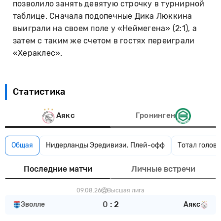
позволило занять девятую строчку в турнирной
таблице. Сначала подопечные Дика Люккина
выиграли на своем поле у «Неймегена» (2:1), а
затем с таким же счетом в гостях переиграли
«Хераклес».
Статистика
Аякс
Гронинген
Общая
Нидерланды Эредивизи. Плей-офф
Тотал голов 
Последние матчи
Личные встречи
09.08.26
Высшая лига
0
:
2
Зволле
Аякс