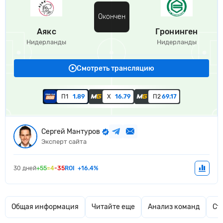
Окончен
Аякс
Гронинген
Нидерланды
Нидерланды
Смотреть трансляцию
П1
1.89
Х
16.79
П2
69.17
Сергей Мантуров
Эксперт сайта
30 дней
+55
=4
-35
ROI
+16.4%
Общая информация
Читайте еще
Анализ команд
Ст