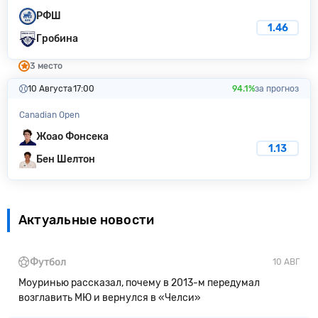
РФШ
1.46
Гробина
3 место
10 Августа
17:00
94.1%
за прогноз
Canadian Open
Жоао Фонсека
1.13
Бен Шелтон
Актуальные новости
Футбол
10 АВГ
Моуринью рассказал, почему в 2013-м передумал
возглавить МЮ и вернулся в «Челси»