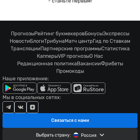
- станьте первым!
Прогнозы
Рейтинг букмекеров
Бонусы
Экспрессы
Новости
Блоги
Трибуна
Матч центр
Гид по Ставкам
Трансляции
Партнерские программы
Статистика
Капперы
VIP прогнозы
О Нас
Редакционная политика
Вакансии
Фрибеты
Промокоды
Наше приложение:
Мы в социальных сетях:
Связаться с нами
Выбрать страну:
Россия