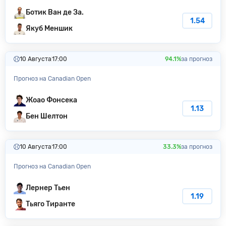
Ботик Ван де За.
1.54
Якуб Меншик
10 Августа
17:00
94.1%
за прогноз
Прогноз на Canadian Open
Жоао Фонсека
1.13
Бен Шелтон
10 Августа
17:00
33.3%
за прогноз
Прогноз на Canadian Open
Лернер Тьен
1.19
Тьяго Тиранте