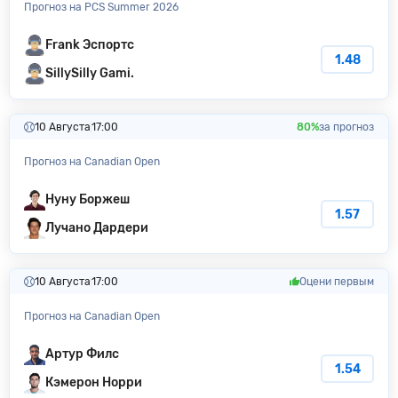
Прогноз на PCS Summer 2026
Frank Эспортс
1.48
SillySilly Gami.
10 Августа
17:00
80%
за прогноз
Прогноз на Canadian Open
Нуну Боржеш
1.57
Лучано Дардери
10 Августа
17:00
Оцени первым
Прогноз на Canadian Open
Артур Филс
1.54
Кэмерон Норри