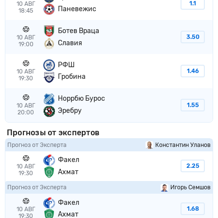
1.1
10 АВГ
Паневежис
18:45
Ботев Враца
3.50
10 АВГ
Славия
19:00
РФШ
1.46
10 АВГ
Гробина
19:30
Норрбю Бурос
1.55
10 АВГ
Эребру
20:00
Прогнозы от экспертов
Прогноз от Эксперта
Константин Уланов
Факел
2.25
10 АВГ
Ахмат
19:30
Прогноз от Эксперта
Игорь Семшов
Факел
1.68
10 АВГ
Ахмат
19:30