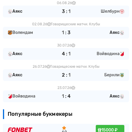
06.08.26
3
:
1
Аякс
Шелбурн
02.08.26
Товарищеские матчи. Клубы
1
:
3
Волендам
Аякс
30.07.26
4
:
1
Аякс
Войводина
26.07.26
Товарищеские матчи. Клубы
2
:
1
Аякс
Бернли
23.07.26
1
:
4
Войводина
Аякс
Популярные букмекеры
15000 ₽
4.9