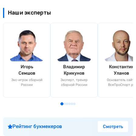
Наши эксперты
Игорь
Владимир
Константин
Семшов
Крикунов
Уланов
Экс-игрок сборной
Эксперт, тренер
Основатель сайта
России
сборной России
ВсеПроСпорт.ру
Рейтинг букмекеров
Смотреть