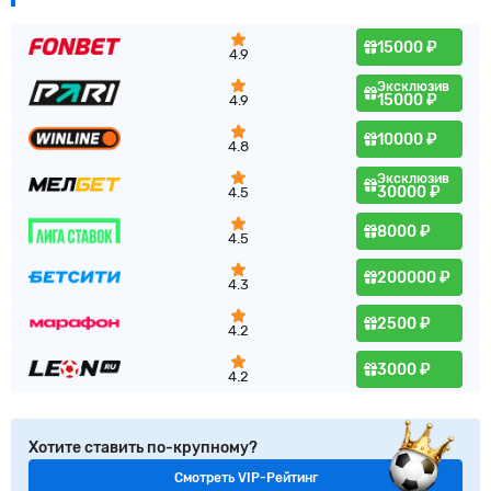
15000 ₽
4.9
Эксклюзив
15000 ₽
4.9
10000 ₽
4.8
Эксклюзив
30000 ₽
4.5
8000 ₽
4.5
200000 ₽
4.3
2500 ₽
4.2
3000 ₽
4.2
Хотите ставить по-крупному?
Смотреть VIP-Рейтинг