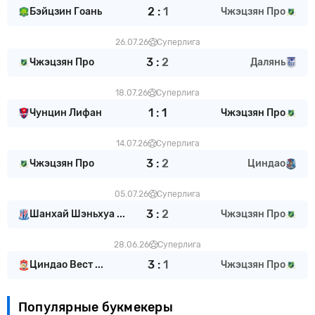
2
:
1
Бэйцзин Гоань
Чжэцзян Про
26.07.26
Суперлига
3
:
2
Чжэцзян Про
Далянь
18.07.26
Суперлига
1
:
1
Чунцин Лифан
Чжэцзян Про
14.07.26
Суперлига
3
:
2
Чжэцзян Про
Циндао
05.07.26
Суперлига
3
:
2
Шанхай Шэньхуа ...
Чжэцзян Про
28.06.26
Суперлига
3
:
1
Циндао Вест ...
Чжэцзян Про
Популярные букмекеры