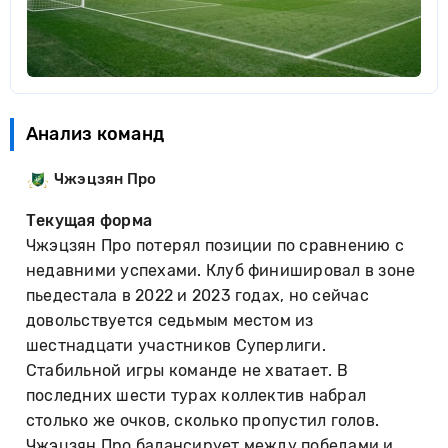
Анализ команд
Чжэцзян Про
Текущая форма
Чжэцзян Про потерял позиции по сравнению с
недавними успехами. Клуб финишировал в зоне
пьедестала в 2022 и 2023 годах, но сейчас
довольствуется седьмым местом из
шестнадцати участников Суперлиги.
Стабильной игры команде не хватает. В
последних шести турах коллектив набрал
столько же очков, сколько пропустил голов.
Чжэцзян Про балансирует между победами и