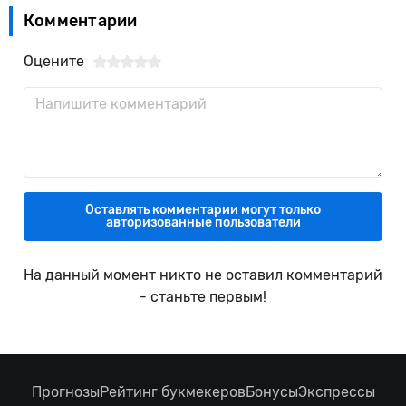
Комментарии
Оцените
Оставлять комментарии могут только
авторизованные пользователи
На данный момент никто не оставил комментарий
- станьте первым!
Прогнозы
Рейтинг букмекеров
Бонусы
Экспрессы