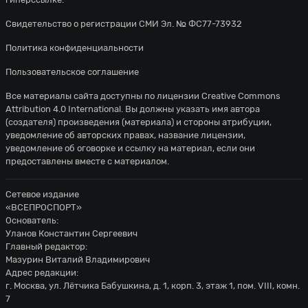
Свидетельство о регистрации СМИ Эл. № ФС77-73932
Политика конфиденциальности
Пользовательское соглашение
Все материалы сайта доступны по лицензии
Creative Commons
Attribution 4.0 International
. Вы должны указать имя автора
(создателя) произведения (материала) и стороны атрибуции,
уведомление об авторских правах, название лицензии,
уведомление об оговорке и ссылку на материал, если они
предоставлены вместе с материалом.
Сетевое издание
«ВСЕПРОСПОРТ»
Основатель:
Уланов Константин Сергеевич
Главный редактор:
Мазурин Виталий Владимирович
Адрес редакции:
г. Москва, ул. Лётчика Бабушкина, д. 1, корп. 3, этаж 1, пом. VIII, комн.
7