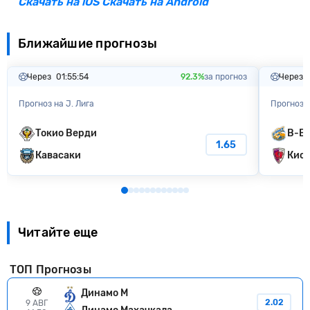
Скачать на iOS
Скачать на Android
Ближайшие прогнозы
Через
01:55:53
92.3%
за прогноз
Через
Прогноз на J. Лига
Прогноз н
Токио Верди
В-Ва
1.65
Кавасаки
Киот
Читайте еще
ТОП Прогнозы
Динамо М
2.02
9 АВГ