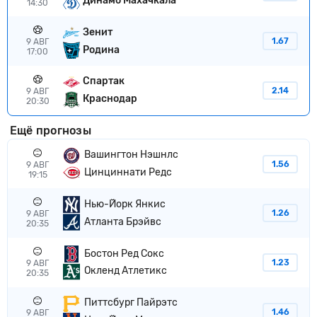
Динамо Махачкала
14:30
Зенит
1.67
9 АВГ
Родина
17:00
Спартак
2.14
9 АВГ
Краснодар
20:30
Ещё прогнозы
Вашингтон Нэшнлс
1.56
9 АВГ
Цинциннати Редс
19:15
Нью-Йорк Янкис
1.26
9 АВГ
Атланта Брэйвс
20:35
Бостон Ред Сокс
1.23
9 АВГ
Окленд Атлетикс
20:35
Питтсбург Пайрэтс
1.46
9 АВГ