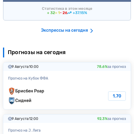
Статистика в этом месяце
+ 32
= 1
- 26
+37.15%
Экспрессы на сегодня
Прогнозы на сегодня
9 Августа
10:00
78.6%
за прогноз
Прогноз на Кубок ФФА
Брисбен Роар
1.70
Сидней
9 Августа
12:00
92.3%
за прогноз
Прогноз на J. Лига