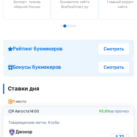
Эксперт, тренер
Основатель сайта
Главный редакто
сборной России
ВсеПроСпорт.ру
сайта
Рейтинг букмекеров
Смотреть
Бонусы букмекеров
Смотреть
Ставки дня
1 место
9 Августа
14:00
93.8%
за прогноз
Товарищеские матчи. Клубы
Джохор