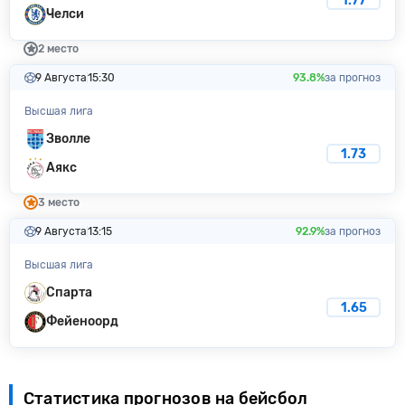
1.77
Челси
2 место
9 Августа
15:30
93.8%
за прогноз
Высшая лига
Зволле
1.73
Аякс
3 место
9 Августа
13:15
92.9%
за прогноз
Высшая лига
Спарта
1.65
Фейеноорд
Статистика прогнозов на бейсбол