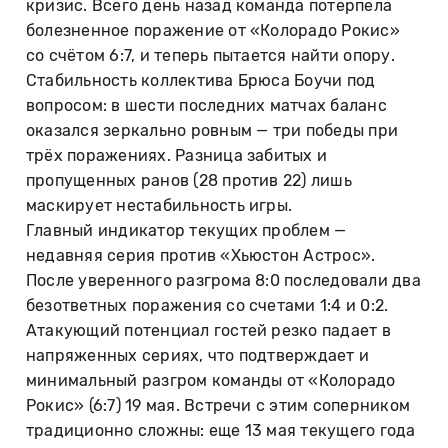
кризис. Всего день назад команда потерпела
болезненное поражение от «Колорадо Poкиc»
со счётом 6:7, и теперь пытается найти опору.
Стабильность коллектива Брюса Боучи под
вопросом: в шести последних матчах баланс
оказался зеркально ровным — три победы при
трёх поражениях. Разница забитых и
пропущенных ранов (28 против 22) лишь
маскирует нестабильность игры.
Главный индикатор текущих проблем —
недавняя серия против «Хьюстон Астрос».
После уверенного разгрома 8:0 последовали два
безответных поражения со счетами 1:4 и 0:2.
Атакующий потенциал гостей резко падает в
напряженных сериях, что подтверждает и
минимальный разгром команды от «Колорадо
Poкиc» (6:7) 19 мая. Встречи с этим соперником
традиционно сложны: еще 13 мая текущего года