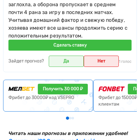
заглохла, а оборона пропускает в среднем
почти 4 рана за игру в последних матчах.
Учитывая домашний фактор и свежую победу,
хозяева имеют все шансы продолжить серию с
положительным результатом.
Сделать ставку
Зайдет прогноз?
Да
Нет
1 голос
Получить 30 000 ₽
По
Фрибет до 30000₽ код VSEPRO
Фрибет до 15000₽ 
клиентам
Читать наши прогнозы в приложении удобнее!