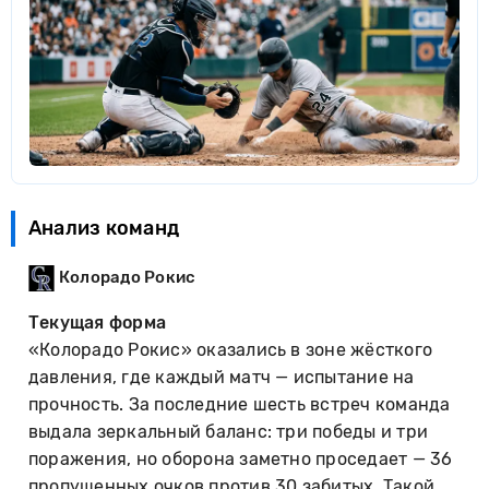
Анализ команд
Колорадо Poкиc
Текущая форма
«Колорадо Poкиc» оказались в зоне жёсткого
давления, где каждый матч — испытание на
прочность. За последние шесть встреч команда
выдала зеркальный баланс: три победы и три
поражения, но оборона заметно проседает — 36
пропущенных очков против 30 забитых. Такой