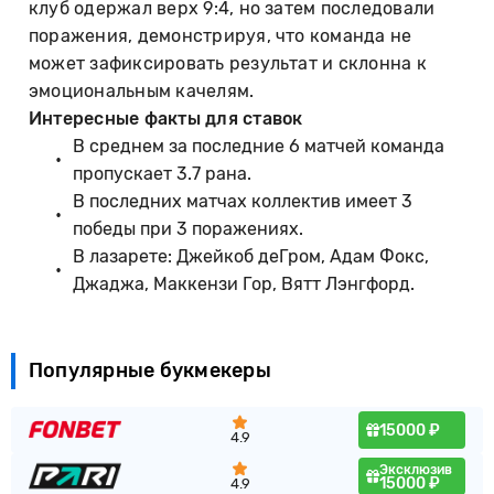
клуб одержал верх 9:4, но затем последовали
поражения, демонстрируя, что команда не
может зафиксировать результат и склонна к
эмоциональным качелям.
Интересные факты для ставок
В среднем за последние 6 матчей команда
пропускает 3.7 рана.
В последних матчах коллектив имеет 3
победы при 3 поражениях.
В лазарете: Джейкоб деГром, Адам Фокс,
Джаджа, Маккензи Гор, Вятт Лэнгфорд.
Популярные букмекеры
15000 ₽
4.9
Эксклюзив
15000 ₽
4.9