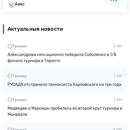
Аякс
Актуальные новости
Теннис
9 АВГ
Александрова сенсационно победила Соболенко в 1/8
финала турнира в Торонто
Теннис
7 АВГ
РУСАДА отстранило теннисиста Карловского на три года
Теннис
7 АВГ
Медведев и Марожан пробились во второй круг турнира в
Монреале
Теннис
5 АВГ