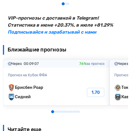
VIP-прогнозы с доставкой в Telegram!
Статистика в июне +20.37%, в июле +81.29%
Подписывайся и зарабатывай с нами
Ближайшие прогнозы
Через
00:09:06
76%
за прогноз
Через
Прогноз на Кубок ФФА
Прогноз н
Брисбен Роар
Токи
1.70
Сидней
Кава
Читайте еще