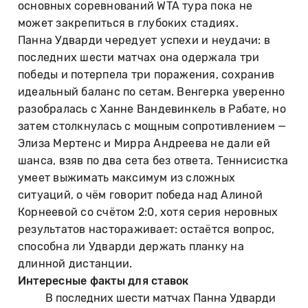
основных соревнований WTA тура пока не
может закрепиться в глубоких стадиях.
Панна Удварди чередует успехи и неудачи: в
последних шести матчах она одержала три
победы и потерпела три поражения, сохранив
идеальный баланс по сетам. Венгерка уверенно
разобралась с Ханне Вандевинкель в Рабате, но
затем столкнулась с мощным сопротивлением —
Элиза Мертенс и Мирра Андреева не дали ей
шанса, взяв по два сета без ответа. Теннисистка
умеет выжимать максимум из сложных
ситуаций, о чём говорит победа над Алиной
Корнеевой со счётом 2:0, хотя серия неровных
результатов настораживает: остаётся вопрос,
способна ли Удварди держать планку на
длинной дистанции.
Интересные факты для ставок
В последних шести матчах Панна Удварди