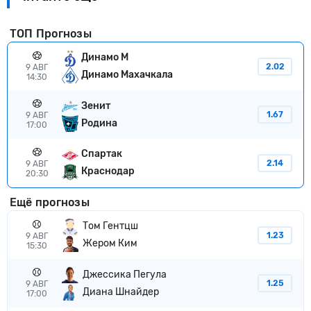
ТОП Прогнозы
Динамо М
2.02
9 АВГ
Динамо Махачкала
14:30
Зенит
1.67
9 АВГ
Родина
17:00
Спартак
2.14
9 АВГ
Краснодар
20:30
Ещё прогнозы
Том Гентцш
1.23
9 АВГ
Жером Ким
15:30
Джессика Пегула
1.25
9 АВГ
Диана Шнайдер
17:00