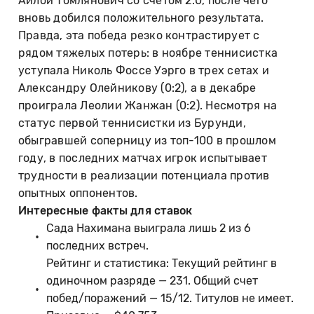
Айлой Томлянович со счетом 2:0, после чего
вновь добился положительного результата.
Правда, эта победа резко контрастирует с
рядом тяжелых потерь: в ноябре теннисистка
уступала Николь Фоссе Уэрго в трех сетах и
Александру Олейникову (0:2), а в декабре
проиграла Леолии Жанжан (0:2). Несмотря на
статус первой теннисистки из Бурунди,
обыгравшей соперницу из топ-100 в прошлом
году, в последних матчах игрок испытывает
трудности в реализации потенциала против
опытных оппонентов.
Интересные факты для ставок
Сада Нахимана выиграла лишь 2 из 6
последних встреч.
Рейтинг и статистика: Текущий рейтинг в
одиночном разряде — 231. Общий счет
побед/поражений — 15/12. Титулов не имеет.