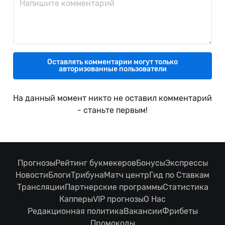
Оставлять комментарии могут только
авторизованные пользователи
На данный момент никто не оставил комментарий
- станьте первым!
Прогнозы
Рейтинг букмекеров
Бонусы
Экспрессы
Новости
Блоги
Трибуна
Матч центр
Гид по Ставкам
Трансляции
Партнерские программы
Статистика
Капперы
VIP прогнозы
О Нас
Редакционная политика
Вакансии
Фрибеты
Промокоды