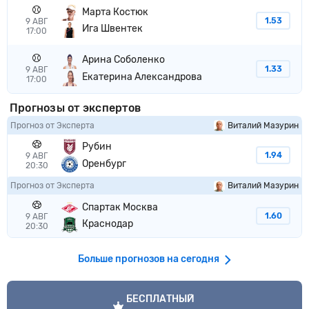
Марта Костюк
1.53
9 АВГ
Ига Швентек
17:00
Арина Соболенко
1.33
9 АВГ
Екатерина Александрова
17:00
Прогнозы от экспертов
Прогноз от Эксперта
Виталий Мазурин
Рубин
1.94
9 АВГ
Оренбург
20:30
Прогноз от Эксперта
Виталий Мазурин
Спартак Москва
1.60
9 АВГ
Краснодар
20:30
Больше прогнозов на сегодня
VIP прогноз
БЕСПЛАТНЫЙ