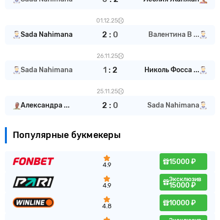
01.12.25
2
:
0
Sada Nahimana
Валентина В ...
26.11.25
1
:
2
Sada Nahimana
Николь Фосса ...
25.11.25
2
:
0
Александра ...
Sada Nahimana
Популярные букмекеры
15000 ₽
4.9
Эксклюзив
15000 ₽
4.9
10000 ₽
4.8