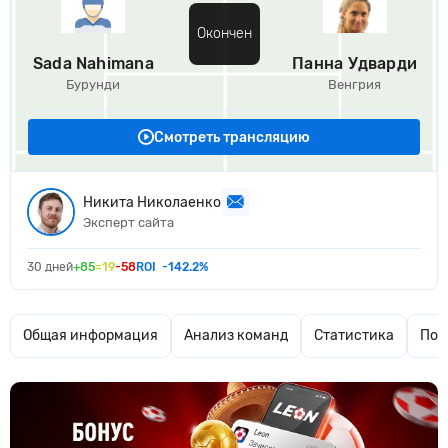
Окончен
Sada Nahimana
Панна Удварди
Бурунди
Венгрия
Смотреть трансляцию
Никита Николаенко
Эксперт сайта
30 дней
+85
=19
-58
ROI
-142.2%
Общая информация
Анализ команд
Статистика
Поп