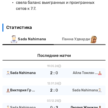
свела баланс выигранных и проигранных
сетов к 7:7.
Статистика
Sada Nahimana
Панна Удварди
Последние матчи
19.05.26
2
:
0
Sada Nahimana
Айла Томлян ...
12.01.26
2
:
0
Виктория Гр ...
Sada Nahimana
03.12.25
0
:
2
Sada Nahimana
Леолия Жанжан