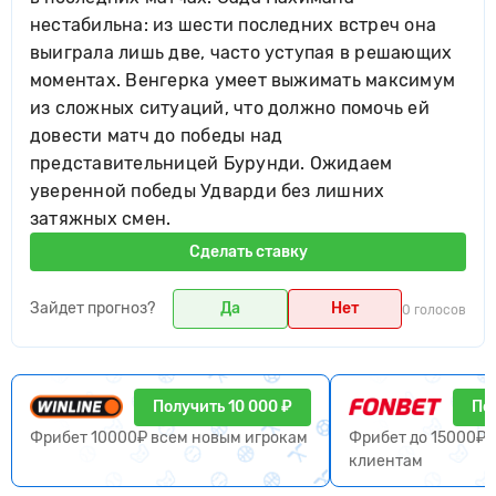
нестабильна: из шести последних встреч она
выиграла лишь две, часто уступая в решающих
моментах. Венгерка умеет выжимать максимум
из сложных ситуаций, что должно помочь ей
довести матч до победы над
представительницей Бурунди. Ожидаем
уверенной победы Удварди без лишних
затяжных смен.
Сделать ставку
Зайдет прогноз?
Да
Нет
0 голосов
Получить 10 000 ₽
По
Фрибет 10000₽ всем новым игрокам
Фрибет до 15000₽ 
клиентам