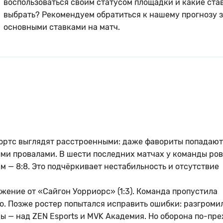
воспользоваться своим статусом площадки и какие ста
выбрать? Рекомендуем обратиться к нашему прогнозу 
основными ставками на матч.
спортс выглядят расстроенными: даже фавориты попадают
ыми провалами. В шести последних матчах у команды ро
ам — 8:8. Это подчёркивает нестабильность и отсутствие
ение от «Сайгон Уорриорс» (1:3). Команда пропустила
. Позже ростер попытался исправить ошибки: разгроми
еды — над ZEN Esports и MVK Академия. Но оборона по-пр