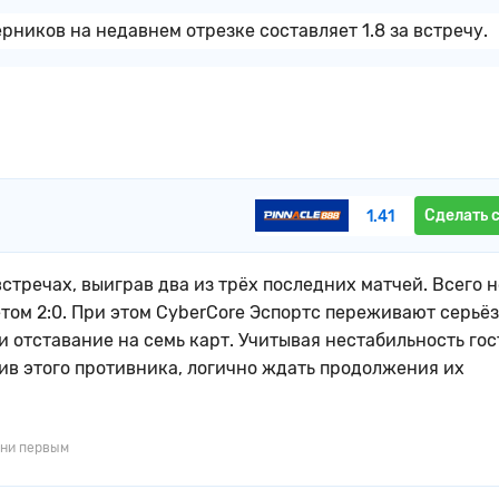
ников на недавнем отрезке составляет 1.8 за встречу.
Сделать 
1.41
стречах, выиграв два из трёх последних матчей. Всего 
ётом 2:0. При этом CyberCore Эспортс переживают серьё
и отставание на семь карт. Учитывая нестабильность гос
ив этого противника, логично ждать продолжения их
ни первым