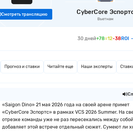
CyberCore Эспорт
Смотреть трансляцию
Вьетнам
30 дней
+78
=12
-38
ROI
Прогноз и ставки
Читайте еще
Наши эксперты
Ставк
Сл
«Saigon Dino» 21 мая 2026 года на своей арене примет
«CyberCore Эспортс» в рамках VCS 2026 Summer. На с
отрезке команды уже не раз пересекались между собой
добавляет этой встрече отдельный сюжет. Сумеют ли х