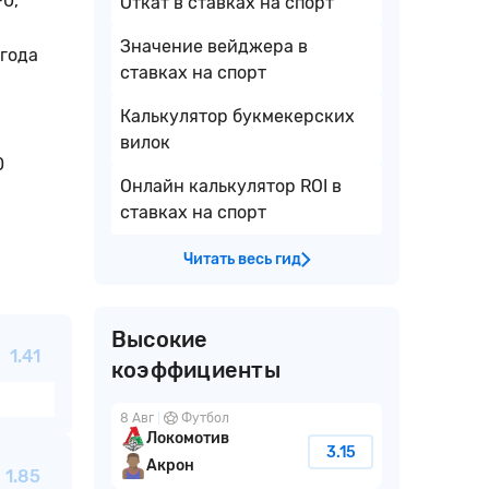
-0,
Откат в ставках на спорт
Значение вейджера в
 года
ставках на спорт
Калькулятор букмекерских
вилок
0
Онлайн калькулятор ROI в
ставках на спорт
Читать весь гид
Высокие
1.41
коэффициенты
8 Авг
Футбол
Локомотив
3.15
Акрон
1.85