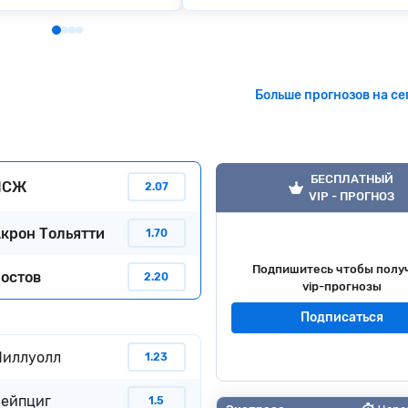
Больше прогнозов на се
БЕСПЛАТНЫЙ
ПСЖ
2.07
VIP - ПРОГНОЗ
крон Тольятти
1.70
Подпишитесь чтобы полу
остов
2.20
vip-прогнозы
Подписаться
иллуолл
1.23
ейпциг
1.5