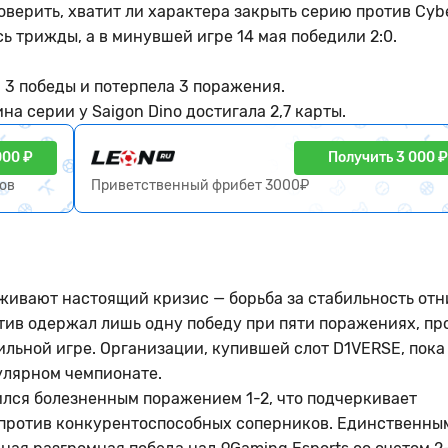
оверить, хватит ли характера закрыть серию против Cyb
ь трижды, а в минувшей игре 14 мая победили 2:0.
 3 победы и потерпела 3 поражения.
а серии у Saigon Dino достигала 2,7 карты.
000 ₽
Получить 3 000 ₽
ков
Приветственный фрибет 3000₽
живают настоящий кризис — борьба за стабильность от
ктив одержал лишь одну победу при пяти поражениях, пр
абильной игре. Организации, купившей слот D1VERSE, пока
улярном чемпионате.
ился болезненным поражением 1-2, что подчеркивает
 против конкурентоспособных соперников. Единственны