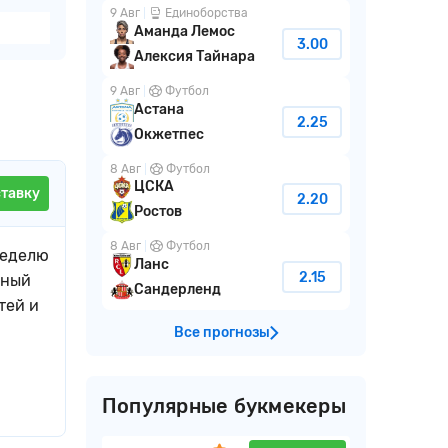
9 Авг
Единоборства
Аманда Лемос
3.00
Алексия Тайнара
9 Авг
Футбол
Астана
2.25
Окжетпес
8 Авг
Футбол
ЦСКА
ставку
2.20
Ростов
8 Авг
Футбол
неделю
Ланс
2.15
зный
Сандерленд
тей и
Все прогнозы
Популярные букмекеры