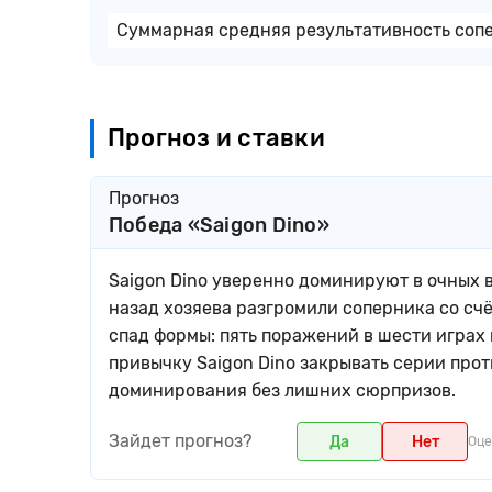
Суммарная средняя результативность сопер
Прогноз и ставки
Прогноз
Победа «Saigon Dino»
Saigon Dino уверенно доминируют в очных в
назад хозяева разгромили соперника со сч
спад формы: пять поражений в шести играх 
привычку Saigon Dino закрывать серии прот
доминирования без лишних сюрпризов.
Зайдет прогноз?
Да
Нет
Оце