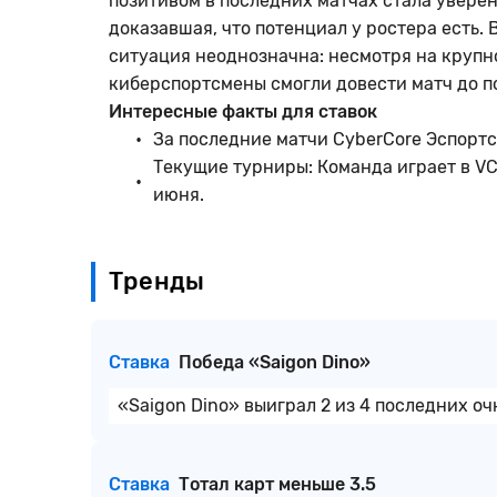
позитивом в последних матчах стала уверен
доказавшая, что потенциал у ростера есть.
ситуация неоднозначна: несмотря на крупно
киберспортсмены смогли довести матч до по
Интересные факты для ставок
За последние матчи CyberCore Эспортс 
Текущие турниры: Команда играет в VCS
июня.
Тренды
Ставка
Победа «Saigon Dino»
«Saigon Dino» выиграл 2 из 4 последних оч
Ставка
Тотал карт меньше 3.5