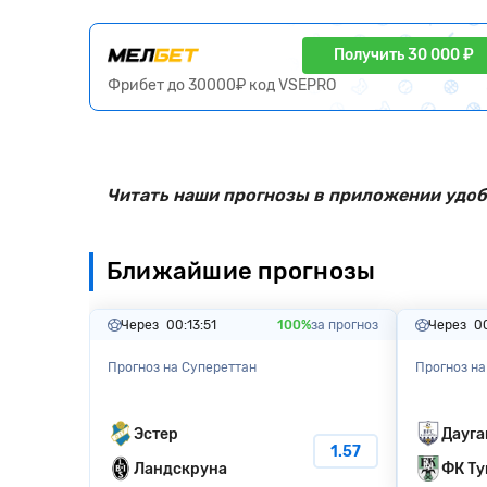
Получить 30 000 ₽
Фрибет до 30000₽ код VSEPRO
Читать наши прогнозы в приложении удоб
Ближайшие прогнозы
Через
00:13:50
100%
за прогноз
Через
0
Прогноз на Супереттан
Прогноз на
Эстер
Дауга
1.57
Ландскруна
ФК Ту