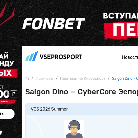
Новост
Прогнозы
Прогнозы на Киберспорт
Saigon Dino - 
Saigon Dino — CyberCore Эсп
VCS 2026 Summer.