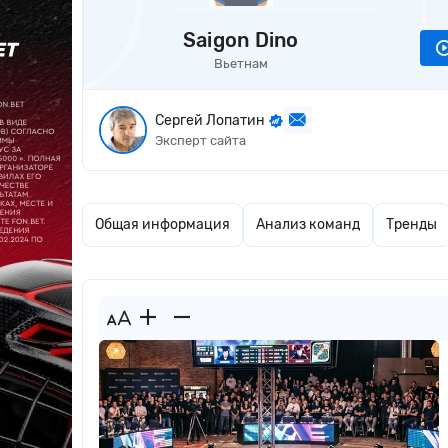
Saigon Dino
Вьетнам
Сергей Лопатин
Эксперт сайта
Общая информация
Анализ команд
Тренды