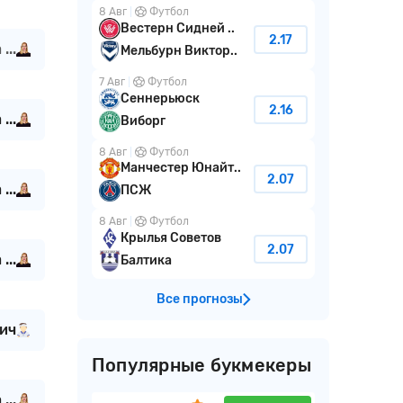
8 Авг
Футбол
Вестерн Сидней ..
2.17
...
Мельбурн Виктор..
7 Авг
Футбол
Сеннерьюск
2.16
...
Виборг
8 Авг
Футбол
Манчестер Юнайт..
2.07
...
ПСЖ
8 Авг
Футбол
Крылья Советов
2.07
...
Балтика
Все прогнозы
ич
Популярные букмекеры
...