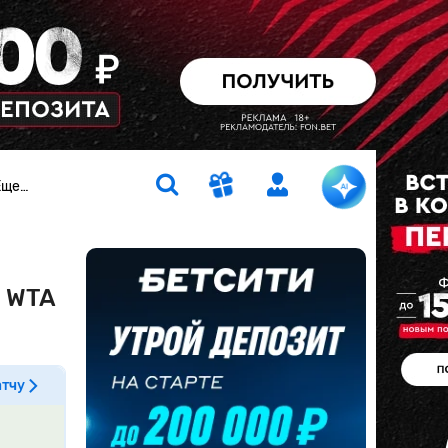
Еще…
ч WTA
атчу