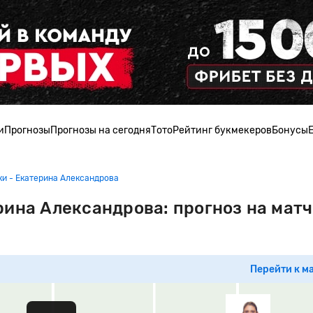
и
Прогнозы
Прогнозы на сегодня
Тото
Рейтинг букмекеров
Бонусы
и - Екатерина Александрова
рина Александрова: прогноз на мат
Перейти к м