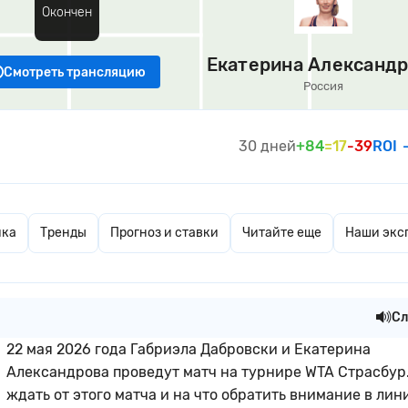
Окончен
Екатерина Александ
Смотреть трансляцию
Россия
30 дней
+84
=17
-39
ROI
ика
Тренды
Прогноз и ставки
Читайте еще
Наши экс
Сл
22 мая 2026 года Габриэла Дабровски и Екатерина
Александрова проведут матч на турнире WTA Страсбур.
ждать от этого матча и на что обратить внимание в лин