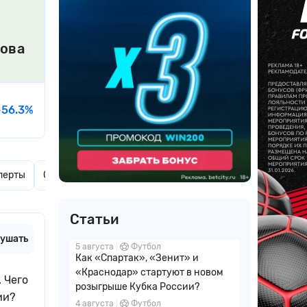
рова
-56.3%
перты
Ставки дня
Актуальные новости
Комментарии
Статьи
ушать
5 августа
Футбол
Как «Спартак», «Зенит» и
«Краснодар» стартуют в новом
 Чего
розыгрыше Кубка России?
ии?
4 августа
Футбол