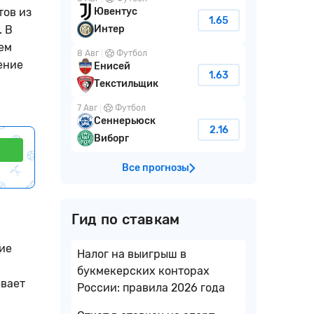
тов из
Ювентус
1.65
. В
Интер
ем
8 Авг
Футбол
ение
Енисей
1.63
Текстильщик
7 Авг
Футбол
Сеннерьюск
2.16
Виборг
Все прогнозы
Гид по ставкам
ие
Налог на выигрыш в
х
букмекерских конторах
ывает
России: правила 2026 года