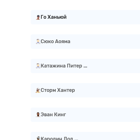
Го Ханьюй
Сюко Аояма
Катажина Питер ...
Сторм Хантер
Эван Кинг
Каролин Дол ...