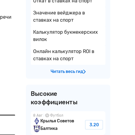
Откат в ставках на спорт
Значение вейджера в
тречи
ставках на спорт
Калькулятор букмекерских
вилок
Онлайн калькулятор ROI в
ставках на спорт
Читать весь гид
Высокие
коэффициенты
8 Авг
Футбол
Крылья Советов
3.20
Балтика