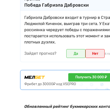
Победа Габриэла Дабровски
Габриэла Дабровски входит в турнир в Стра
Людмилой Киченок, выиграв три сета. У Ека
россиянка чередует победы с поражениями 
постарается использовать этот момент и за
плотных дуэлях.
Зайдет прогноз?
Да
Нет
4 г
Получить 30 000 ₽
Фрибет до 30000₽ код VSEPRO
Обновленный рейтинг букмекерских контор