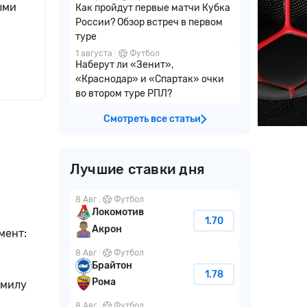
ыми
Как пройдут первые матчи Кубка
России? Обзор встреч в первом
туре
1 августа
Футбол
Наберут ли «Зенит»,
«Краснодар» и «Спартак» очки
во втором туре РПЛ?
Смотреть все статьи
Лучшие ставки дня
8 Авг
Футбол
Локомотив
1.70
Акрон
мент:
8 Авг
Футбол
Брайтон
1.78
Рома
дмилу
8 Авг
Футбол