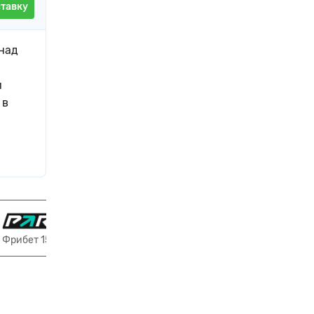
ставку
 над
и
 в
Получить 15 000 ₽
Фрибет 15000 ₽ всем новым игрокам