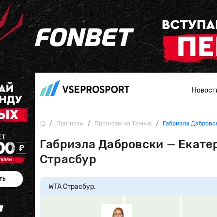
Новост
Прогнозы
Прогнозы на Теннис
Габриэла Дабровск
Габриэла Дабровски — Екате
Страсбур
WTA Страсбур.