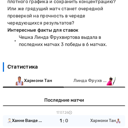
плотного графика и сохранить концентрацию?
Или же грядущий матч станет очередной
проверкой на прочность в череде
чередующихся результатов?
Интересные факты для ставок
Чешка Линда Фрухвиртова выдала в
последних матчах 3 победы в 6 матчах.
Статистика
Хармони Тан
Линда Фрухв ...
Последние матчи
17.07.26
1
:
0
Ханне Ванде ...
Хармони Тан