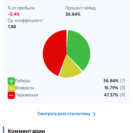
% от прибыли
Процент побед
-0.4%
36.84%
Ср. коэффициент
1.88
Победы
36.84%
(7)
Возвраты
15.79%
(3)
Поражения
47.37%
(9)
Смотреть всю статистику
Комментарии