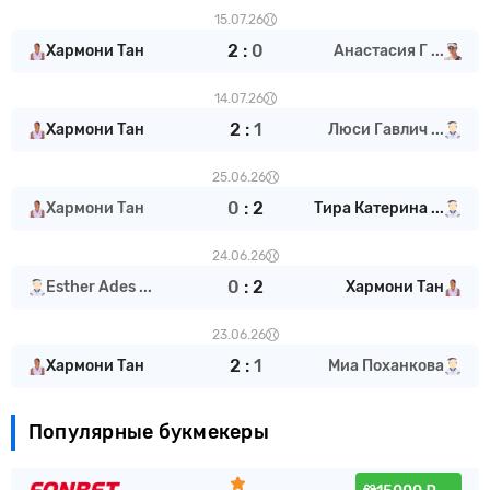
15.07.26
2
:
0
Хармони Тан
Анастасия Г ...
14.07.26
2
:
1
Хармони Тан
Люси Гавлич ...
25.06.26
0
:
2
Хармони Тан
Тира Катерина ...
24.06.26
0
:
2
Esther Ades ...
Хармони Тан
23.06.26
2
:
1
Хармони Тан
Миа Поханкова
Популярные букмекеры