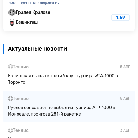
Лига Европы. Квалификация
Градец Кралове
1.69
Бешикташ
Актуальные новости
Теннис
5 АВГ
Калинская вышла в третий круг турнира WTA‑1000 в
Торонто
Теннис
5 АВГ
Рублёв сенсационно выбыл из турнира ATP‑1000 в
Монреале, проиграв 281-й ракетке
Теннис
3 АВГ