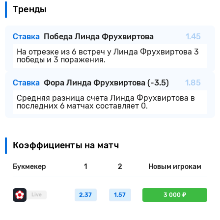
Тренды
Ставка
Победа Линда Фрухвиртова
1.45
На отрезке из 6 встреч у Линда Фрухвиртова 3
победы и 3 поражения.
Ставка
Фора Линда Фрухвиртова (-3.5)
1.85
Средняя разница счета Линда Фрухвиртова в
последних 6 матчах составляет 0.
Коэффициенты на матч
Букмекер
1
2
Новым игрокам
2.37
1.57
3 000 ₽
Live