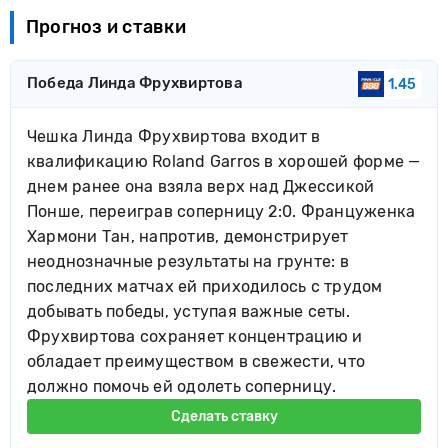
Прогноз и ставки
Победа Линда Фрухвиртова
1.45
Чешка Линда Фрухвиртова входит в
квалификацию Roland Garros в хорошей форме —
днем ранее она взяла верх над Джессикой
Понше, переиграв соперницу 2:0. Француженка
Хармони Тан, напротив, демонстрирует
неоднозначные результаты на грунте: в
последних матчах ей приходилось с трудом
добывать победы, уступая важные сеты.
Фрухвиртова сохраняет концентрацию и
обладает преимуществом в свежести, что
должно помочь ей одолеть соперницу.
Сделать ставку