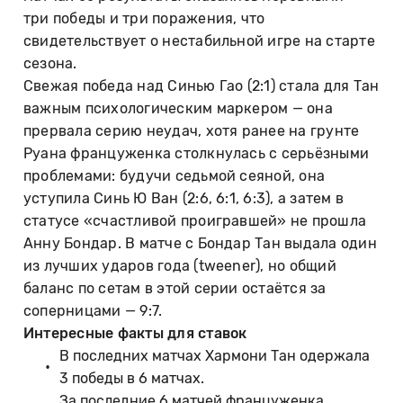
три победы и три поражения, что
свидетельствует о нестабильной игре на старте
сезона.
Свежая победа над Синью Гао (2:1) стала для Тан
важным психологическим маркером — она
прервала серию неудач, хотя ранее на грунте
Руана француженка столкнулась с серьёзными
проблемами: будучи седьмой сеяной, она
уступила Синь Ю Ван (2:6, 6:1, 6:3), а затем в
статусе «счастливой проигравшей» не прошла
Анну Бондар. В матче с Бондар Тан выдала один
из лучших ударов года (tweener), но общий
баланс по сетам в этой серии остаётся за
соперницами — 9:7.
Интересные факты для ставок
В последних матчах Хармони Тан одержала
3 победы в 6 матчах.
За последние 6 матчей француженка