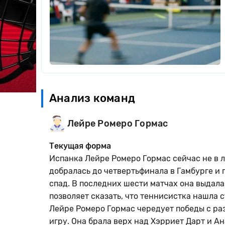
Анализ команд
Лейре Ромеро Гормас
Текущая форма
Испанка Лейре Ромеро Гормас сейчас не в л
добралась до четвертьфинала в Гамбурге и п
спад. В последних шести матчах она выдала
позволяет сказать, что теннисистка нашла 
Лейре Ромеро Гормас чередует победы с р
игру. Она брала верх над Хэрриет Дарт и Ан