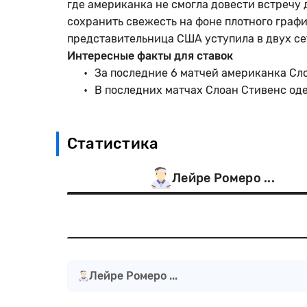
где американка не смогла довести встречу д
сохранить свежесть на фоне плотного графи
представительница США уступила в двух се
Интересные факты для ставок
За последние 6 матчей американка Сло
В последних матчах Слоан Стивенс оде
Статистика
Лейре Ромеро ...
Лейре Ромеро ...