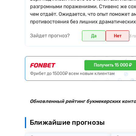
разгромными поражениями. Стивенс же сохр
чем отдаёт. Ожидается, что опыт поможет 
противостояния без лишних драматических 
Зайдет прогноз?
Да
Нет
3 г
Получить 15 000 ₽
Фрибет до 15000₽ всем новым клиентам
Обновленный рейтинг букмекерских контор
Ближайшие прогнозы