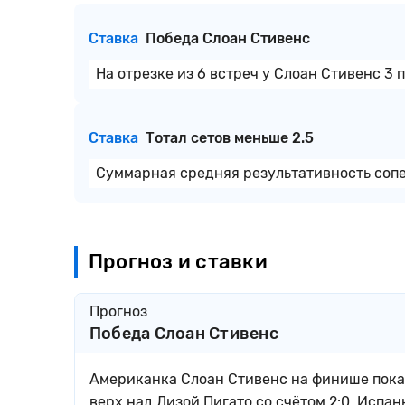
Ставка
Победа Слоан Стивенс
На отрезке из 6 встреч у Слоан Стивенс 3 
Ставка
Тотал сетов меньше 2.5
Суммарная средняя результативность сопер
Прогноз и ставки
Прогноз
Победа Слоан Стивенс
Американка Слоан Стивенс на финише показ
верх над Лизой Пигато со счётом 2:0. Испа