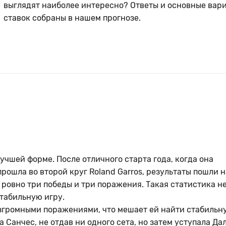
выглядят наиболее интересно? Ответы и основные вар
ставок собраны в нашем прогнозе.
учшей форме. После отличного старта года, когда она
рошла во второй круг Roland Garros, результаты пошли н
 ровно три победы и три поражения. Такая статистика н
стабильную игру.
азгромными поражениями, что мешает ей найти стабильн
а Санчес, не отдав ни одного сета, но затем уступала Да