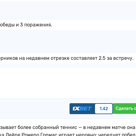
победы и 3 поражения.
ников на недавнем отрезке составляет 2.5 за встречу.
Сделать 
1.42
ывает более собранный теннис — в недавнем матче она
нка Лейре Ромеро Гормас играет неровно: чередует побед