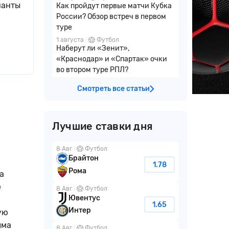
ианты
Как пройдут первые матчи Кубка
России? Обзор встреч в первом
туре
1 августа
Футбол
Наберут ли «Зенит»,
«Краснодар» и «Спартак» очки
во втором туре РПЛ?
Смотреть все статьи
Лучшие ставки дня
8 Авг
Футбол
Брайтон
1.78
Рома
а
е
8 Авг
Футбол
Ювентус
1.65
Интер
ую
лма
8 Авг
Футбол