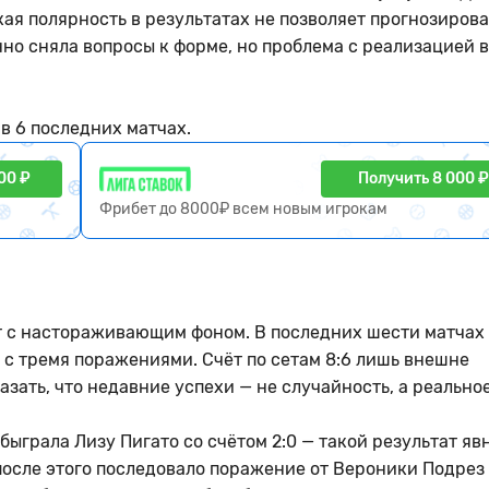
кая полярность в результатах не позволяет прогнозирова
но сняла вопросы к форме, но проблема с реализацией в
в 6 последних матчах.
00 ₽
Получить 8 000 ₽
Фрибет до 8000₽ всем новым игрокам
т с настораживающим фоном. В последних шести матчах
 с тремя поражениями. Счёт по сетам 8:6 лишь внешне
азать, что недавние успехи — не случайность, а реально
быграла Лизу Пигато со счётом 2:0 — такой результат яв
осле этого последовало поражение от Вероники Подрез (1