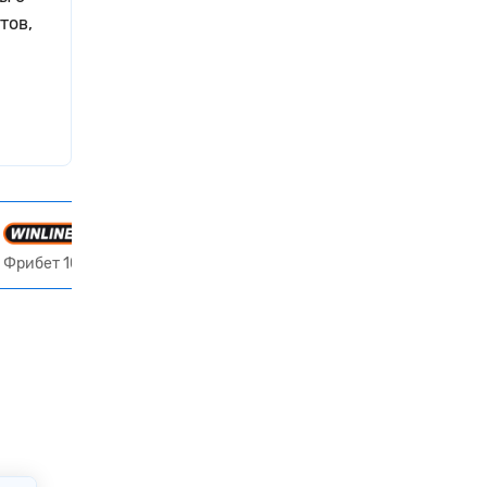
тов,
Получить 10 000 ₽
Фрибет 10000₽ всем новым игрокам